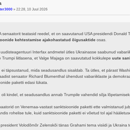
a
ter3000
»
22:28, 10 Juul 2026
A senaatorit teatasid reedel, et on saavutanud USA presidendi Donald
ioonide kehtestamise ajakohastatud õigusaktide
osas.
 uudisteagentuuri Interfax andmetel ütles Ukrainasse saabunud vabari
e Trumpi liitlasena, et Valge Majaga on saavutatud kokkulepe
uute san
ei täpsustanud, mida seadusandlus sisaldab. Ta ütles, et pärast Wash
adist senaator Richard Blumenthal ühendust vabariiklaste ja demokraati
onide paketti edasi lükata.
oli kindel, et seadusandlus annab Trumpile vahendid sõja lõpetamisek
aatorid on Venemaa-vastast sanktsioonide paketti ette valmistanud jub
dis rohelise tule, kuid sanktsioonide paketti ei võetud tol ajal hääletus
 president Volodõmõr Zelenskõi tänas Grahami tema visiidi ja Ukraina t