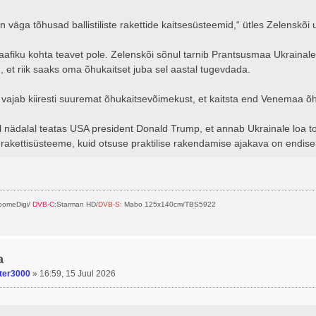
 väga tõhusad ballistiliste rakettide kaitsesüsteemid,“ ütles Zelenskõ
aafiku kohta teavet pole. Zelenskõi sõnul tarnib Prantsusmaa Ukrain
, et riik saaks oma õhukaitset juba sel aastal tugevdada.
 vajab kiiresti suuremat õhukaitsevõimekust, et kaitsta end Venemaa õ
 nädalal teatas USA president Donald Trump, et annab Ukrainale loa toot
erakettisüsteeme, kuid otsuse praktilise rakendamise ajakava on endise
SoomeDigi/
DVB-C
:Starman HD/
DVB-S
: Mabo 125x140cm/TBS5922
a
ter3000
»
16:59, 15 Juul 2026