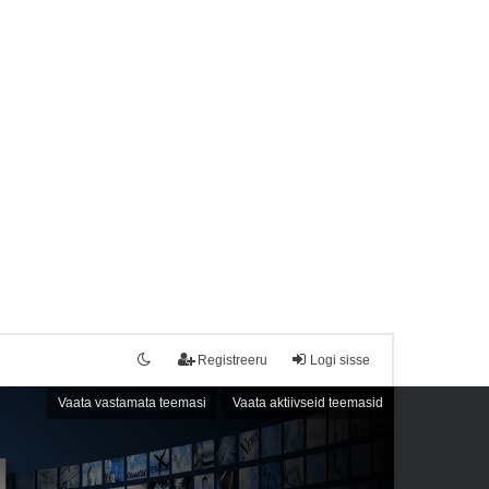
Registreeru
Logi sisse
Vaata vastamata teemasi
Vaata aktiivseid teemasid