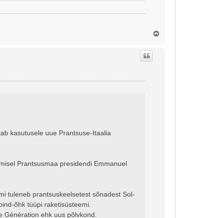
Ü
l
e
s
tab kasutusele uue Prantsuse-Itaalia
htumisel Prantsusmaa presidendi Emmanuel
i tuleneb prantsuskeelsetest sõnadest Sol-
ind-õhk tüüpi raketisüsteemi.
e Génération ehk uus põlvkond.