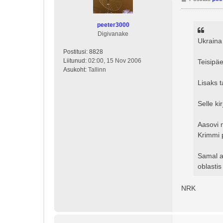
o
s
peeter3000
t
Digivanake
i
Ukraina
t
Postitusi:
8828
u
Liitunud:
02:00, 15 Nov 2006
s
Teisipä
Asukoht:
Tallinn
Lisaks t
Selle k
Aasovi 
Krimmi 
Samal aj
oblastis
NRK