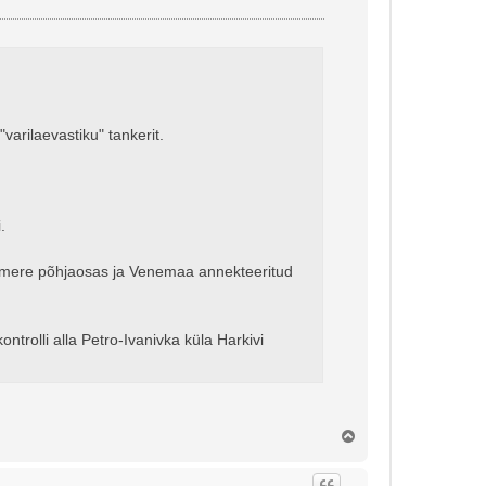
arilaevastiku" tankerit.
.
ta mere põhjaosas ja Venemaa annekteeritud
trolli alla Petro-Ivanivka küla Harkivi
Ü
l
e