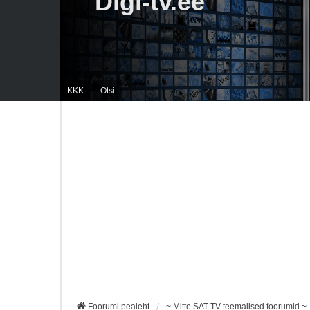
Digi-tv.ee
KKK
Otsi
Foorumi pealeht
~ Mitte SAT-TV teemalised foorumid ~