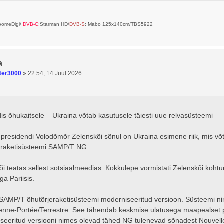
SoomeDigi/
DVB-C
:Starman HD/
DVB-S
: Mabo 125x140cm/TBS5922
a
ter3000
»
22:54, 14 Juul 2026
is õhukaitsele – Ukraina võtab kasutusele täiesti uue relvasüsteemi
 presidendi Volodõmõr Zelenskõi sõnul on Ukraina esimene riik, mis võ
eraketisüsteemi SAMP/T NG.
õi teatas sellest sotsiaalmeedias. Kokkulepe vormistati Zelenskõi ko
a Pariisis.
SAMP/T õhutõrjeraketisüsteemi moderniseeritud versioon. Süsteemi nim
enne-Portée/Terrestre. See tähendab keskmise ulatusega maapealset p
seeritud versiooni nimes olevad tähed NG tulenevad sõnadest Nouvell