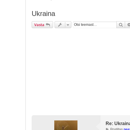
Ukraina
Ots
Vasta
Re: Ukrain
P
Postitas
pee