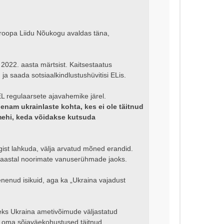
Euroopa Liidu Nõukogu avaldas täna,
 2022. aasta märtsist. Kaitsestaatus
a saada sotsiaalkindlustushüvitisi ELis.
L regulaarsete ajavahemike järel.
 enam ukrainlaste kohta, kes ei ole täitnud
mehi, keda võidakse kutsuda
gist lahkuda, välja arvatud mõned erandid.
l aastal noorimate vanuserühmade jaoks.
nenud isikuid, aga ka „Ukraina vajadust
eks Ukraina ametivõimude väljastatud
ja oma sõjaväekohustused täitnud.