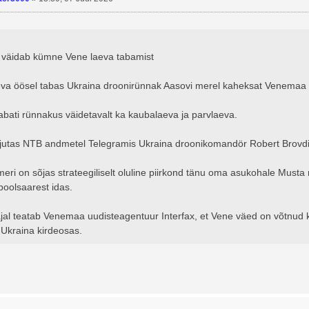
 väidab kümne Vene laeva tabamist
eva öösel tabas Ukraina droonirünnak Aasovi merel kaheksat Venemaa "v
abati rünnakus väidetavalt ka kaubalaeva ja parvlaeva.
irjutas NTB andmetel Telegramis Ukraina droonikomandör Robert Brovdi
meri on sõjas strateegiliselt oluline piirkond tänu oma asukohale Mus
poolsaarest idas.
al teatab Venemaa uudisteagentuur Interfax, et Vene väed on võtnud kon
 Ukraina kirdeosas.