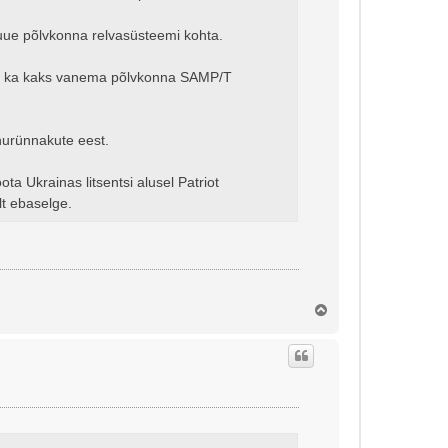
i uue põlvkonna relvasüsteemi kohta.
ale ka kaks vanema põlvkonna SAMP/T
hurünnakute eest.
a Ukrainas litsentsi alusel Patriot
lt ebaselge.
Ü
l
e
s