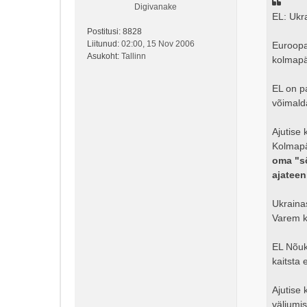
Digivanake
i
EL: Ukr
t
Postitusi:
8828
u
Liitunud:
02:00, 15 Nov 2006
s
Euroopa
Asukoht:
Tallinn
kolmapä
EL on p
võimalda
Ajutise
Kolmapä
oma "sõ
ajateen
Ukraina
Varem k
EL Nõuk
kaitsta
Ajutise
väljumis