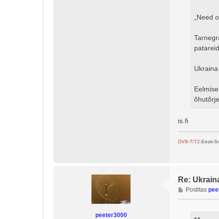
„Need on
Tarnegr
patareid
Ukraina
Eelmisel
õhutõrj
is.fi
DVB-T/T2
:Eesti-
Re: Ukrain
P
Postitas
pee
o
s
peeter3000
t