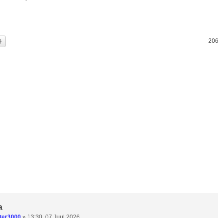
i
Täiendatud otsing
206
a
ter3000
»
13:30, 07 Juul 2026