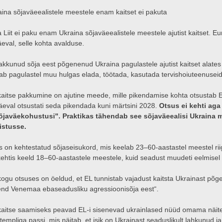
aina sõjaväeealistele meestele enam kaitset ei pakuta
 Liit ei paku enam Ukraina sõjaväeealistele meestele ajutist kaitset. 
eval, selle kohta avalduse.
akkunud sõja eest põgenenud Ukraina pagulastele ajutist kaitset alates
b pagulastel muu hulgas elada, töötada, kasutada tervishoiuteenuseid j
 kaitse pakkumine on ajutine meede, mille pikendamise kohta otsustab E
eval otsustati seda pikendada kuni märtsini 2028.
Otsus ei kehti aga
javäekohustusi". Praktikas tähendab see sõjaväeealisi Ukraina 
istusse.
s on kehtestatud sõjaseisukord, mis keelab 23–60-aastastel meestel rii
ehtis keeld 18–60-aastastele meestele, kuid seadust muudeti eelmise
ogu otsuses on öeldud, et EL tunnistab vajadust kaitsta Ukrainast põge
 end Venemaa ebaseadusliku agressioonisõja eest“.
 kaitse saamiseks peavad EL-i sisenevad ukrainlased nüüd omama näit
templiga passi, mis näitab, et isik on Ukrainast seaduslikult lahkunud 