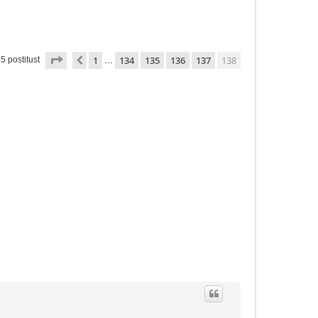
138
. leht
138
-st
1
134
135
136
137
138
Eelmine
5 postitust
…