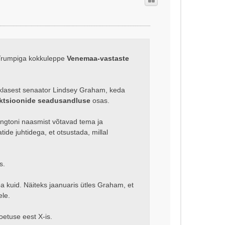
s
 Trumpiga kokkuleppe
Venemaa-vastaste
iklasest senaator Lindsey Graham, keda
ktsioonide seadusandluse
osas.
ingtoni naasmist võtavad tema ja
de juhtidega, et otsustada, millal
s.
a kuid. Näiteks jaanuaris ütles Graham, et
ele.
oetuse eest X-is.