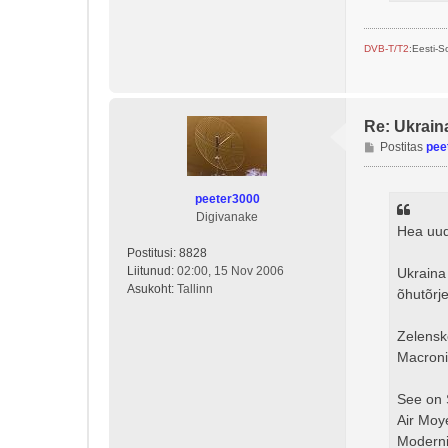
DVB-T/T2
:Eesti-
Re: Ukrain
P
Postitas
pee
o
s
peeter3000
t
Digivanake
i
Hea uud
t
Postitusi:
8828
u
Liitunud:
02:00, 15 Nov 2006
s
Ukraina
Asukoht:
Tallinn
õhutõrj
Zelensk
Macronig
See on 
Air Moy
Moderni