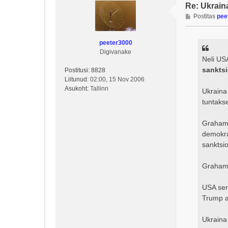
Re: Ukrain
P
Postitas
pee
o
s
peeter3000
t
Digivanake
i
Neli US
t
sankts
Postitusi:
8828
u
Liitunud:
02:00, 15 Nov 2006
s
Asukoht:
Tallinn
Ukraina
tuntaks
Graham 
demokra
sanktsio
Graham 
USA sen
Trump an
Ukraina