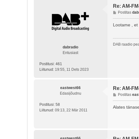
Re: AM-FM
P
Postitas
dab
o
s
Lootame , et
t
i
t
DAB raadio pea
u
dabradio
s
Entusiast
Postitusi:
461
Liitunud:
19:55, 11 Dets 2023
eastwest66
Re: AM-FM
Edasijõudnu
P
Postitas
eas
o
Postitusi:
58
s
Alates tänase
Liitunud:
09:13, 22 Mär 2011
t
i
t
u
s
eastwest66
Re: AM-FM