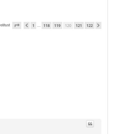
120
. leht
122
-st
1
118
119
120
121
122
Eelmine
Järgmine
stitust
…