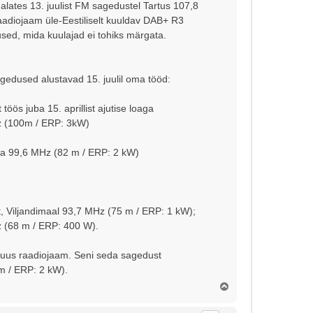
alates 13. juulist FM sagedustel Tartus 107,8
adiojaam üle-Eestiliselt kuuldav DAB+ R3
sed, mida kuulajad ei tohiks märgata.
agedused alustavad 15. juulil oma tööd:
öös juba 15. aprillist ajutise loaga
z (100m / ERP: 3kW)
a 99,6 MHz (82 m / ERP: 2 kW)
t, Viljandimaal 93,7 MHz (75 m / ERP: 1 kW);
 (68 m / ERP: 400 W).
W) uus raadiojaam. Seni seda sagedust
m / ERP: 2 kW).
Ü
l
e