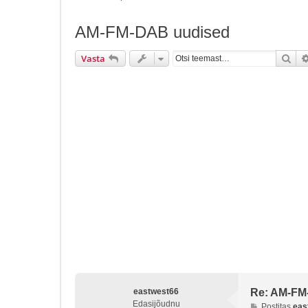
AM-FM-DAB uudised
Ots
Vasta
eastwest66
Re: AM-FM
Edasijõudnu
P
Postitas
eas