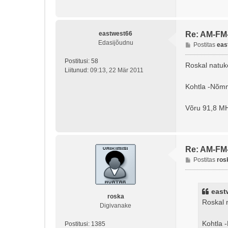
eastwest66
Re: AM-FM
Edasijõudnu
P
Postitas
eas
o
Postitusi:
58
s
Roskal natuke
Liitunud:
09:13, 22 Mär 2011
t
i
Kohtla -Nõmm
t
u
Võru 91,8 M
s
Re: AM-FM
P
Postitas
ros
o
s
t
east
i
roska
Roskal 
t
Digivanake
u
Kohtla 
s
Postitusi:
1385