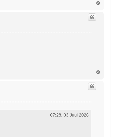
Ü
l
e
s
Ü
l
e
s
07:28, 03 Juul 2026