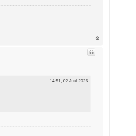
Ü
l
e
s
14:51, 02 Juul 2026