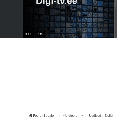
Digi-tv.ee
KKK
Otsi
Foorumi pealeht
~ Üldfoorum ~
Uudised ... Netist