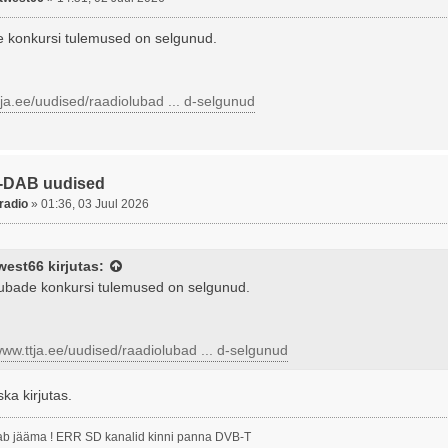
 konkursi tulemused on selgunud.
tja.ee/uudised/raadiolubad ... d-selgunud
-DAB uudised
radio
»
01:36, 03 Juul 2026
west66
kirjutas:
ubade konkursi tulemused on selgunud.
www.ttja.ee/uudised/raadiolubad ... d-selgunud
ka kirjutas.
b jääma ! ERR SD kanalid kinni panna DVB-T