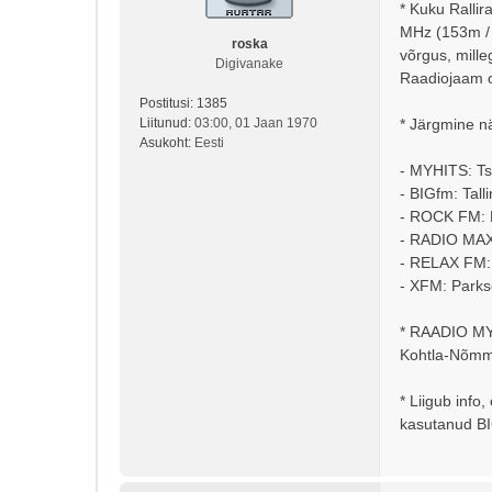
s
* Kuku Rallir
t
MHz (153m / 
i
roska
võrgus, mill
t
Digivanake
Raadiojaam on
u
s
Postitusi:
1385
Liitunud:
03:00, 01 Jaan 1970
* Järgmine nä
Asukoht:
Eesti
- MYHITS: Tsi
- BIGfm: Tal
- ROCK FM: M
- RADIO MAXI
- RELAX FM: 
- XFM: Parks
* RAADIO MYHI
Kohtla-Nõmme
* Liigub info
kasutanud BI