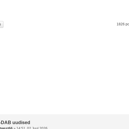
i
Täiendatud otsing
1826 po
-DAB uudised
twest66
»
14:51, 02 Juul 2026