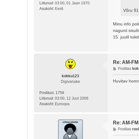
Liitunud:
03:00, 01 Jaan 1970
Asukoht:
Eesti
Võru 91
Minu info po
nagunii sisul
15. juulil tul
Re: AM-FM
P
Postitas
kok
o
kokku123
s
Huvitav homm
Digivanake
t
i
Postitusi:
1756
t
Liitunud:
03:00, 12 Juul 2006
u
Asukoht:
Euroopa
s
Re: AM-FM
P
Postitas
ros
o