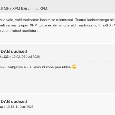
,8 MHz XFM Extra,mitte XFM.
lnud vale, vaid tookordse loosimise tulemused. Teatud loobumistega sis
iselt samas grupis. XFM Extra ei ole mingi eraldi raadiojaam, lihtsalt 
eb veel üllatusi raadioturul.
-DAB uudised
ku123
»
10:02, 06 Juul 2026
ikul valgjärve R2 ei levinud kohe pea üldse
-DAB uudised
ka
»
10:18, 11 Juul 2026