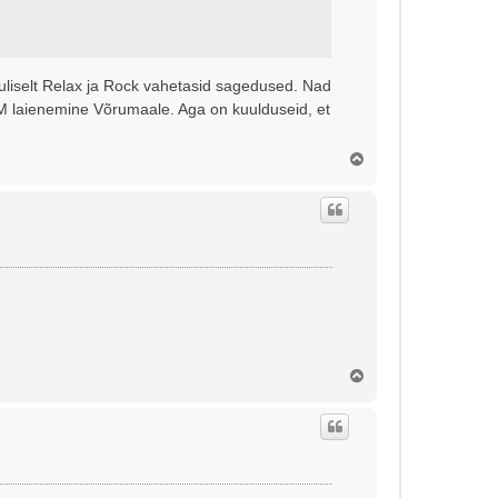
uliselt Relax ja Rock vahetasid sagedused. Nad
XFM laienemine Võrumaale. Aga on kuulduseid, et
Ü
l
e
s
Ü
l
e
s