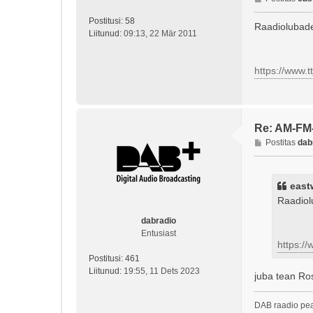
o
Postitusi:
58
s
Raadiolubade
Liitunud:
09:13, 22 Mär 2011
t
i
t
https://www.t
u
s
Re: AM-FM
P
Postitas
dab
o
s
t
east
i
Raadiol
t
u
dabradio
s
Entusiast
https://
Postitusi:
461
Liitunud:
19:55, 11 Dets 2023
juba tean Ros
DAB raadio pea