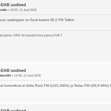
-DAB uudised
radio
»
19:05, 11 Juul 2026
 uus raadiojaam on Eesti keelne 90,2 FM Tallinn
b jääma ! ERR SD kanalid kinni panna DVB-T
-DAB uudised
twest66
»
14:58, 14 Juul 2026
st hommikust ei tööta Rock FM-i(103,1MHz) ja Relax FM-i(94,8 MHz) Pee
-DAB uudised