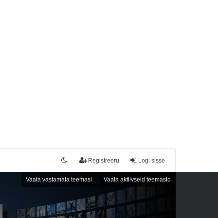
Registreeru
Logi sisse
Vaata vastamata teemasi
Vaata aktiivseid teemasid