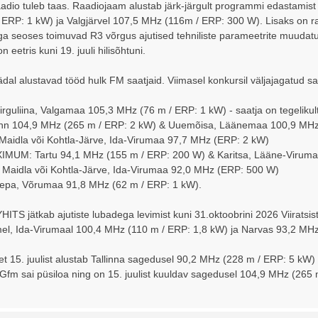
aadio tuleb taas. Raadiojaam alustab järk-järgult programmi edastamist 
ERP: 1 kW) ja Valgjärvel 107,5 MHz (116m / ERP: 300 W). Lisaks on ra
ega seoses toimuvad R3 võrgus ajutised tehniliste parameetrite muudatu
 eetris kuni 19. juuli hilisõhtuni.
dal alustavad tööd hulk FM saatjaid. Viimasel konkursil väljajagatud s
rguliina, Valgamaa 105,3 MHz (76 m / ERP: 1 kW) - saatja on tegelikult t
linn 104,9 MHz (265 m / ERP: 2 kW) & Uuemõisa, Läänemaa 100,9 MH
aidla või Kohtla-Järve, Ida-Virumaa 97,7 MHz (ERP: 2 kW)
MUM: Tartu 94,1 MHz (155 m / ERP: 200 W) & Karitsa, Lääne-Viruma
Maidla või Kohtla-Järve, Ida-Virumaa 92,0 MHz (ERP: 500 W)
epa, Võrumaa 91,8 MHz (62 m / ERP: 1 kW).
TS jätkab ajutiste lubadega levimist kuni 31.oktoobrini 2026 Viiratsis
l, Ida-Virumaal 100,4 MHz (110 m / ERP: 1,8 kW) ja Narvas 93,2 MHz
, et 15. juulist alustab Tallinna sagedusel 90,2 MHz (228 m / ERP: 5 k
Gfm sai püsiloa ning on 15. juulist kuuldav sagedusel 104,9 MHz (265 