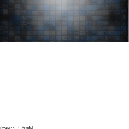
tarkvara <<
Arvutid