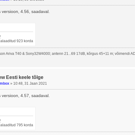
 versioon, 4.56, saadaval.
p
llalaaditud 923 korda
on Ariva T40 & Sony32W4000; antenn 21...69 17dB, kõrgus 45+11 m; võimendi A
ew Eesti keele tõlge
umbox
»
10:48, 31 Jaan 2021
 versioon, 4.57, saadaval.
p
llalaaditud 795 korda