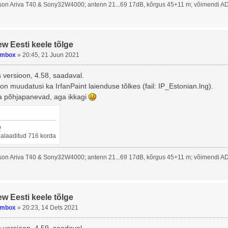
on Ariva T40 & Sony32W4000; antenn 21...69 17dB, kõrgus 45+11 m; võimendi A
ew Eesti keele tõlge
umbox
»
20:45, 21 Juun 2021
 versioon, 4.58, saadaval.
n muudatusi ka IrfanPaint laienduse tõlkes (fail: IP_Estonian.lng).
ga põhjapanevad, aga ikkagi
p
llalaaditud 716 korda
on Ariva T40 & Sony32W4000; antenn 21...69 17dB, kõrgus 45+11 m; võimendi A
ew Eesti keele tõlge
umbox
»
20:23, 14 Dets 2021