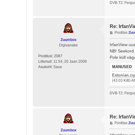
DVB-T2: Fergus
Re: IrfanVi
P
Postitas
Zu
o
Zuumbox
s
IrfanView uus
Digivanake
t
NB! Seekord o
i
Postitusi:
2087
Pole küll vä
t
Liitunud:
11:54, 20 Jaan 2008
u
MANUSED
Asukoht:
Saue
s
Estonian.zi
(43.03 KiB) A
DVB-T2: Fergus
Re: IrfanVi
P
Postitas
Zu
o
Zuumbox
s