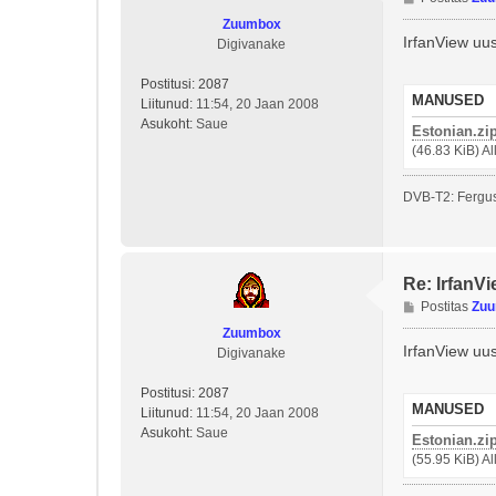
o
Zuumbox
s
IrfanView uus
Digivanake
t
i
Postitusi:
2087
t
MANUSED
Liitunud:
11:54, 20 Jaan 2008
u
Asukoht:
Saue
Estonian.zi
s
(46.83 KiB) A
DVB-T2: Fergus
Re: IrfanVi
P
Postitas
Zu
o
Zuumbox
s
IrfanView uus
Digivanake
t
i
Postitusi:
2087
t
MANUSED
Liitunud:
11:54, 20 Jaan 2008
u
Asukoht:
Saue
Estonian.zi
s
(55.95 KiB) A