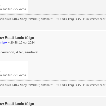
p
llalaaditud 725 korda
on Ariva T40 & Sony32W4000; antenn 21...69 17dB, kõrgus 45+11 m; võimendi A
ew Eesti keele tõlge
umbox
»
20:48, 16 Apr 2024
 versioon, 4.67, saadaval.
p
llalaaditud 721 korda
on Ariva T40 & Sony32W4000; antenn 21...69 17dB, kõrgus 45+11 m; võimendi A
ew Eesti keele tõlge