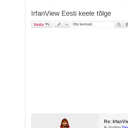
IrfanView Eesti keele tõlge
Ots
Vasta
Re: IrfanVi
P
Postitas
Zu