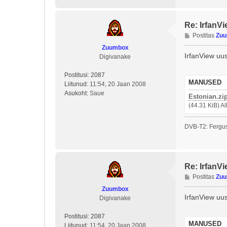
Re: IrfanVi
P
Postitas
Zu
o
Zuumbox
s
IrfanView uus
Digivanake
t
i
Postitusi:
2087
t
MANUSED
Liitunud:
11:54, 20 Jaan 2008
u
Asukoht:
Saue
Estonian.zi
s
(44.31 KiB) A
DVB-T2: Fergus
Re: IrfanVi
P
Postitas
Zu
o
Zuumbox
s
IrfanView uus
Digivanake
t
i
Postitusi:
2087
t
MANUSED
Liitunud:
11:54, 20 Jaan 2008