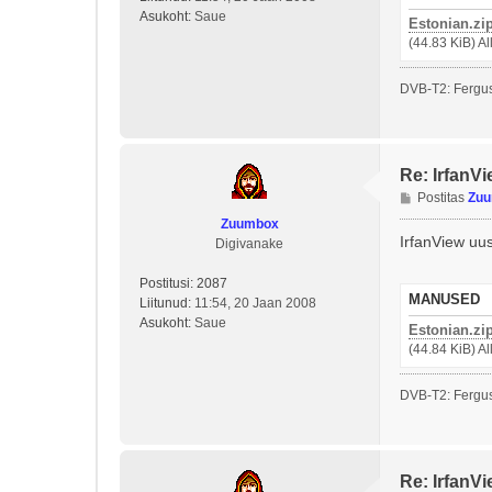
u
Asukoht:
Saue
Estonian.zi
s
(44.83 KiB) A
DVB-T2: Fergus
Re: IrfanVi
P
Postitas
Zu
o
Zuumbox
s
IrfanView uus
Digivanake
t
i
Postitusi:
2087
t
MANUSED
Liitunud:
11:54, 20 Jaan 2008
u
Asukoht:
Saue
Estonian.zi
s
(44.84 KiB) A
DVB-T2: Fergus
Re: IrfanVi