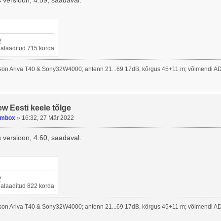
 versioon, 4.59, saadaval.
p
llalaaditud 715 korda
on Ariva T40 & Sony32W4000; antenn 21...69 17dB, kõrgus 45+11 m; võimendi A
ew Eesti keele tõlge
umbox
»
16:32, 27 Mär 2022
 versioon, 4.60, saadaval.
p
llalaaditud 822 korda
on Ariva T40 & Sony32W4000; antenn 21...69 17dB, kõrgus 45+11 m; võimendi A