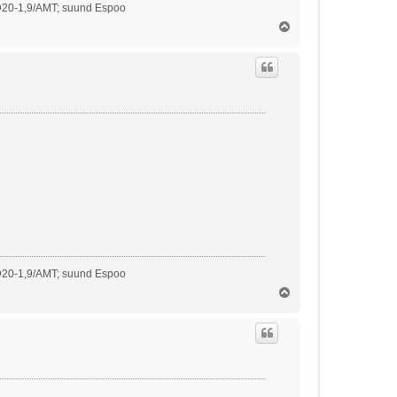
D20-1,9/AMT; suund Espoo
Ü
l
e
s
D20-1,9/AMT; suund Espoo
Ü
l
e
s