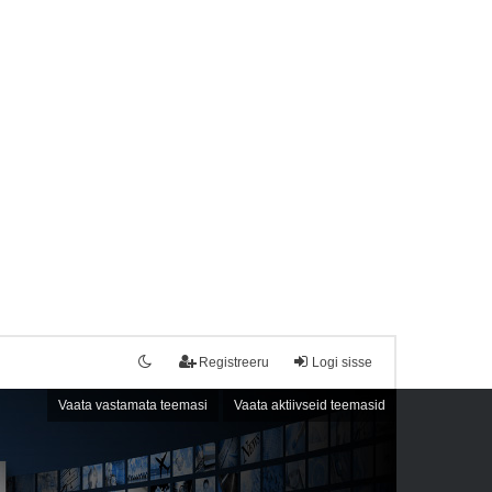
Registreeru
Logi sisse
Vaata vastamata teemasi
Vaata aktiivseid teemasid