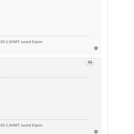
D20-1,9/AMT; suund Espoo
Ü
l
e
s
D20-1,9/AMT; suund Espoo
Ü