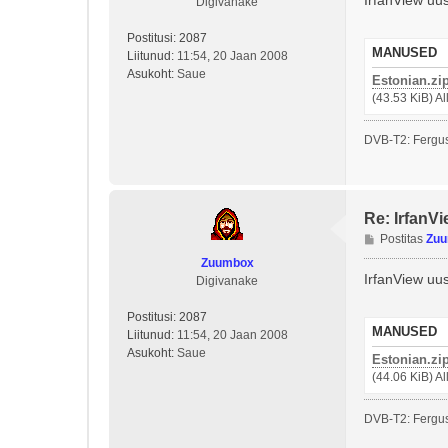
IrfanView uus
Digivanake
t
i
Postitusi:
2087
t
MANUSED
Liitunud:
11:54, 20 Jaan 2008
u
Asukoht:
Saue
Estonian.zi
s
(43.53 KiB) A
DVB-T2: Fergus
Re: IrfanVi
P
Postitas
Zu
o
Zuumbox
s
IrfanView uus
Digivanake
t
i
Postitusi:
2087
t
MANUSED
Liitunud:
11:54, 20 Jaan 2008
u
Asukoht:
Saue
Estonian.zi
s
(44.06 KiB) A
DVB-T2: Fergus