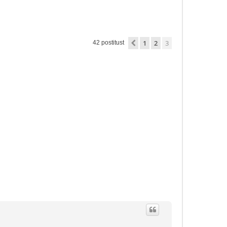
1
2
3
Eelmine
42 postitust