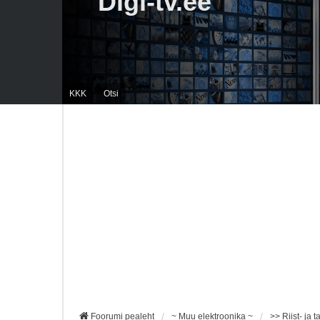
Digi-tv.ee
KKK
Otsi
Foorumi pealeht
~ Muu elektroonika ~
>> Riist- ja 