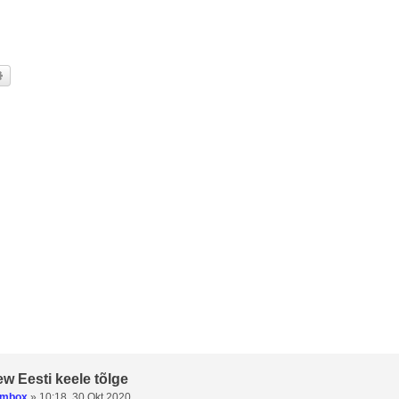
i
Täiendatud otsing
ew Eesti keele tõlge
umbox
»
10:18, 30 Okt 2020