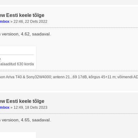
ew Eesti keele tõlge
umbox
»
22:46, 22 Dets 2022
 versioon, 4.62, saadaval.
p
llalaaditud 630 korda
on Ariva T40 & Sony32W4000; antenn 21...69 17dB, kõrgus 45+11 m; võimendi A
ew Eesti keele tõlge
umbox
»
12:49, 18 Dets 2023
 versioon, 4.65, saadaval.