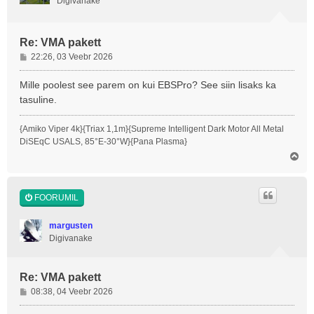
Digivanake
Re: VMA pakett
P
22:26, 03 Veebr 2026
o
s
Mille poolest see parem on kui EBSPro? See siin lisaks ka
t
tasuline.
i
t
{Amiko Viper 4k}{Triax 1,1m}{Supreme Intelligent Dark Motor All Metal
u
DiSEqC USALS, 85°E-30°W}{Pana Plasma}
s
Ü
l
e
s
FOORUMIL
margusten
Digivanake
Re: VMA pakett
P
08:38, 04 Veebr 2026
o