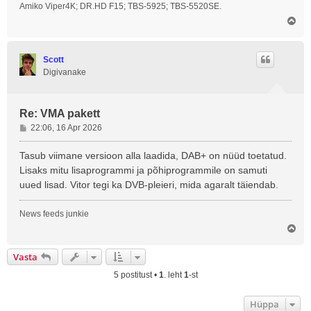
Amiko Viper4K; DR.HD F15; TBS-5925; TBS-5520SE.
Ü
l
e
s
Scott
Digivanake
Re: VMA pakett
P
22:06, 16 Apr 2026
o
s
Tasub viimane versioon alla laadida, DAB+ on nüüd toetatud.
t
Lisaks mitu lisaprogrammi ja põhiprogrammile on samuti
i
uued lisad. Vitor tegi ka DVB-pleieri, mida agaralt täiendab.
t
u
News feeds junkie
s
Ü
l
e
Vasta
s
5 postitust •
1
. leht
1
-st
Hüppa