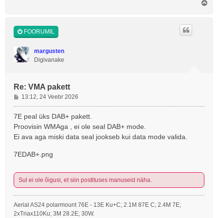
Ü
l
e
s
FOORUMIL
margusten
Digivanake
Re: VMA pakett
P
13:12, 24 Veebr 2026
o
s
7E peal üks DAB+ pakett.
t
Proovisin WMAga , ei ole seal DAB+ mode.
i
Ei ava aga miski data seal jookseb kui data mode valida.
t
u
7EDAB+.png
s
Sul ei ole õigusi, et siin postituses manuseid näha.
Aerial AS24 polarmount 76E - 13E Ku+C; 2.1M 87E C; 2.4M 7E;
2xTriax110Ku; 3M 28.2E; 30W.