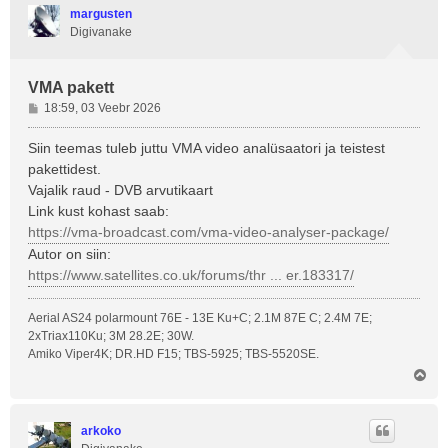
margusten
Digivanake
VMA pakett
P
18:59, 03 Veebr 2026
o
s
Siin teemas tuleb juttu VMA video analüsaatori ja teistest
t
pakettidest.
i
Vajalik raud - DVB arvutikaart
t
Link kust kohast saab:
u
https://vma-broadcast.com/vma-video-analyser-package/
s
Autor on siin:
https://www.satellites.co.uk/forums/thr ... er.183317/
Aerial AS24 polarmount 76E - 13E Ku+C; 2.1M 87E C; 2.4M 7E;
2xTriax110Ku; 3M 28.2E; 30W.
Amiko Viper4K; DR.HD F15; TBS-5925; TBS-5520SE.
Ü
l
e
s
arkoko