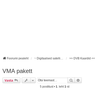
Foorumi pealeht
~ Digitaalsed satelliidivastuvõtjad ~
>> DVB Kaardid <<
VMA pakett
Otsi
Täiendatud otsing
Vasta
5 postitust •
1
. leht
1
-st