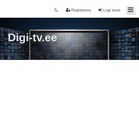
Registreeru
Logi sisse
Digi-tv.ee