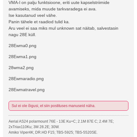
s
VMA-l on palju funktsioone, eriti uute kapselstriimide
t
avamiseks, mida muude tarkvaradega ei ava.
i
Ise kasutanud veel vähe.
t
Panin tähele et raadiod tulid ka.
u
Aru veel ei saa miks mul unknown sat näitab, salvestasin
s
nagu 28E küll.
28Ewma0.png
28Ewma1.png
28wma2.png
28Ewmaradio.png
28Ewmatravel.png
Sul ei ole õigusi, et siin postituses manuseid näha.
Aerial AS24 polarmount 76E - 13E Ku+C; 2.1M 87E C; 2.4M 7E;
2xTriax110Ku; 3M 28.2E; 30W.
Amiko Viper4K; DR.HD F15; TBS-5925; TBS-5520SE.