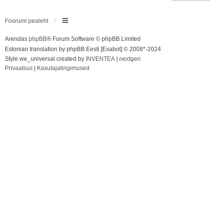
Foorumi pealeht
Arendas
phpBB
® Forum Software © phpBB Limited
Estonian translation by phpBB Eesti [Exabot] © 2008*-2024
Style we_universal created by
INVENTEA
|
nextgen
Privaatsus
|
Kasutajatingimused