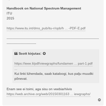
Handbook on National Spectrum Management
ITU
2015
https://www.itu.int/dms_pub/itu-r/opb/h ... -PDF-E.pdf
------------------------------------------------------------------------------
-------------------------
Scott
kirjutas:
https://ieee.li/pdf/viewgraphs/fundamen ... part-1.pdf
...
Kui linki lühendada, saab kataloogi, kus palju muudki
põnevat.
Enam see ei toimi, aga sisu on veebiarhiivis
https://web.archive.org/web/20150301163 ... iewgraphs/
Ü
l