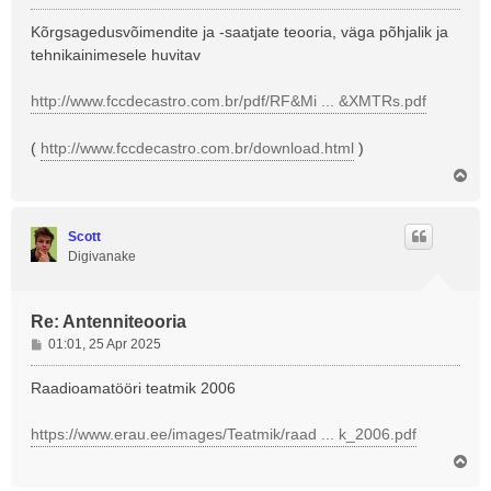
o
s
Kõrgsagedusvõimendite ja -saatjate teooria, väga põhjalik ja
t
tehnikainimesele huvitav
i
t
http://www.fccdecastro.com.br/pdf/RF&Mi ... &XMTRs.pdf
u
s
(
http://www.fccdecastro.com.br/download.html
)
Ü
l
e
s
Scott
Digivanake
Re: Antenniteooria
P
01:01, 25 Apr 2025
o
s
Raadioamatööri teatmik 2006
t
i
https://www.erau.ee/images/Teatmik/raad ... k_2006.pdf
t
Ü
u
l
s