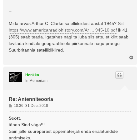
...
Mida arvas Arthur C. Clarke satelliitsidest aastal 1945? Siit
https://www.americanradiohistory.com/Ar ... 945-10.pdf
lk 41
(305) saab teada. Igatahes nägi ta juba siis ette, et kiirt saab
levitada kindlale geograafilisele piirkonnale nagu praegu
Suurbritannia satelliidikiired.
Ü
l
e
s
Henkka
In Memoriam
Re: Antenniteooria
P
10:36, 31 Dets 2018
o
s
Scott
,
t
tänan Sind väga!!!
i
Sain jälle suurepärast õppematerjali enda erialatundide
t
andmiseks.
u