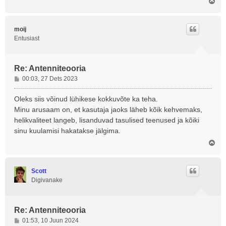
Ü
l
e
s
moij
Entusiast
Re: Antenniteooria
P
00:03, 27 Dets 2023
o
s
Oleks siis võinud lühikese kokkuvõte ka teha.
t
Minu arusaam on, et kasutaja jaoks läheb kõik kehvemaks,
i
helikvaliteet langeb, lisanduvad tasulised teenused ja kõiki
t
sinu kuulamisi hakatakse jälgima.
u
s
Ü
l
e
s
Scott
Digivanake
Re: Antenniteooria
P
01:53, 10 Juun 2024