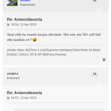
arkoko
Digivanake
Re: Antenniteooria
P
19:04, 13 Apr 2019
o
s
Seal võib ka osade kaupa sikutada. Mis see siis 30+ pdf faili
t
alla laadida on?
i
t
{Amiko Viper 4k}{Triax 1,1m}{Supreme Intelligent Dark Motor All Metal
u
DiSEqC USALS, 85°E-30°W}{Pana Plasma}
s
Ü
l
e
s
sergei.o
Entusiast
Re: Antenniteooria
P
19:57, 13 Apr 2019
o
s