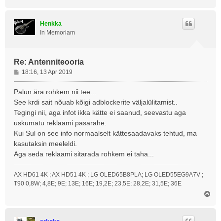
l
e
s
Henkka
In Memoriam
Re: Antenniteooria
P
18:16, 13 Apr 2019
o
s
Palun ära rohkem nii tee...
t
See krdi sait nõuab kõigi adblockerite väljalülitamist..
i
Tegingi nii, aga infot ikka kätte ei saanud, seevastu aga
t
uskumatu reklaami pasarahe.
u
Kui Sul on see info normaalselt kättesaadavaks tehtud, ma
s
kasutaksin meeleldi.
Aga seda reklaami sitarada rohkem ei taha...
AX HD61 4K ; AX HD51 4K ; LG OLED65B8PLA; LG OLED55EG9A7V ;
T90 0,8W; 4,8E; 9E; 13E; 16E; 19,2E; 23,5E; 28,2E; 31,5E; 36E
Ü
l
e
s