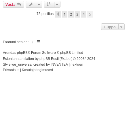
e
Vasta
s
1
2
3
4
5
Eelmine
73 postitust
Hüppa
Foorumi pealeht
Arendas
phpBB
® Forum Software © phpBB Limited
Estonian translation by phpBB Eesti [Exabot] © 2008*-2024
Style we_universal created by
INVENTEA
|
nextgen
Privaatsus
|
Kasutajatingimused