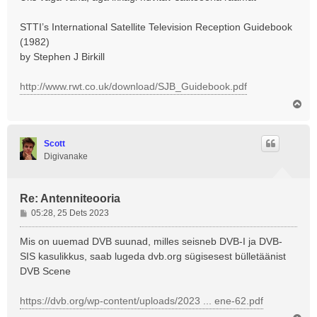
t
i
STTI’s International Satellite Television Reception Guidebook
t
(1982)
u
by Stephen J Birkill
s
http://www.rwt.co.uk/download/SJB_Guidebook.pdf
Ü
l
e
s
Scott
Digivanake
Re: Antenniteooria
P
05:28, 25 Dets 2023
o
s
Mis on uuemad DVB suunad, milles seisneb DVB-I ja DVB-
t
SIS kasulikkus, saab lugeda dvb.org sügisesest bülletäänist
i
DVB Scene
t
u
https://dvb.org/wp-content/uploads/2023 ... ene-62.pdf
s