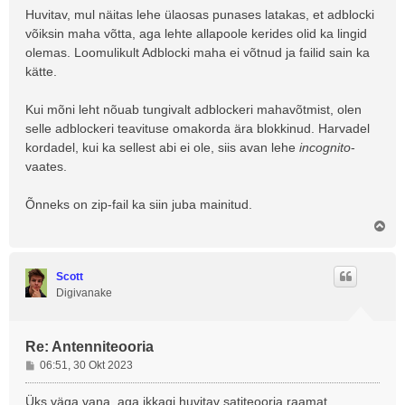
s
Huvitav, mul näitas lehe ülaosas punases latakas, et adblocki
võiksin maha võtta, aga lehte allapoole kerides olid ka lingid
olemas. Loomulikult Adblocki maha ei võtnud ja failid sain ka
kätte.
Kui mõni leht nõuab tungivalt adblockeri mahavõtmist, olen
selle adblockeri teavituse omakorda ära blokkinud. Harvadel
kordadel, kui ka sellest abi ei ole, siis avan lehe
incognito
-
vaates.
Õnneks on zip-fail ka siin juba mainitud.
Ü
l
e
s
Scott
Digivanake
Re: Antenniteooria
P
06:51, 30 Okt 2023
o
s
Üks väga vana, aga ikkagi huvitav satiteooria raamat