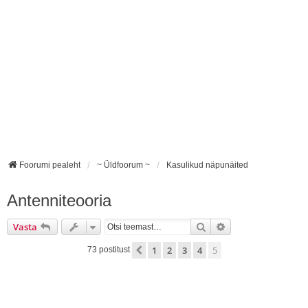
Foorumi pealeht
~ Üldfoorum ~
Kasulikud näpunäited
Antenniteooria
Otsi
Täiendatud otsing
Vasta
1
2
3
4
5
Eelmine
73 postitust