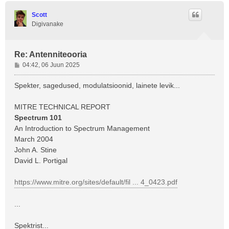
e
s
Scott
Digivanake
Re: Antenniteooria
P
04:42, 06 Juun 2025
o
s
Spekter, sagedused, modulatsioonid, lainete levik...
t
i
MITRE TECHNICAL REPORT
t
Spectrum 101
u
An Introduction to Spectrum Management
s
March 2004
John A. Stine
David L. Portigal
https://www.mitre.org/sites/default/fil ... 4_0423.pdf
...
Spektrist...