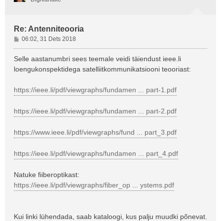
Re: Antenniteooria
P
06:02, 31 Dets 2018
o
s
Selle aastanumbri sees teemale veidi täiendust ieee.li
t
loengukonspektidega satelliitkommunikatsiooni teooriast:
i
t
https://ieee.li/pdf/viewgraphs/fundamen ... part-1.pdf
u
s
https://ieee.li/pdf/viewgraphs/fundamen ... part-2.pdf
https://www.ieee.li/pdf/viewgraphs/fund ... part_3.pdf
https://ieee.li/pdf/viewgraphs/fundamen ... part_4.pdf
Natuke fiiberoptikast:
https://ieee.li/pdf/viewgraphs/fiber_op ... ystems.pdf
Kui linki lühendada, saab kataloogi, kus palju muudki põnevat.