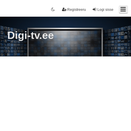
Registreeru
Logi sisse
Digi-tv.ee