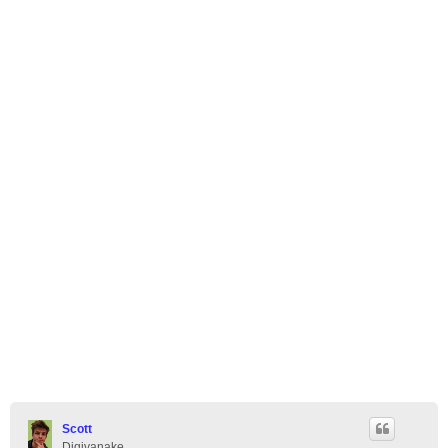
Scott
Digivanake