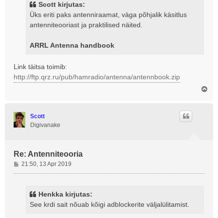
t
Scott kirjutas:
i
Üks eriti paks antenniraamat, väga põhjalik käsitlus
t
antenniteooriast ja praktilised näited.
u
s
ARRL Antenna handbook
Link täitsa toimib:
http://ftp.qrz.ru/pub/hamradio/antenna/antennbook.zip
Ü
l
e
s
Scott
Digivanake
Re: Antenniteooria
P
21:50, 13 Apr 2019
o
s
t
Henkka kirjutas:
i
See krdi sait nõuab kõigi adblockerite väljalülitamist.
t
u