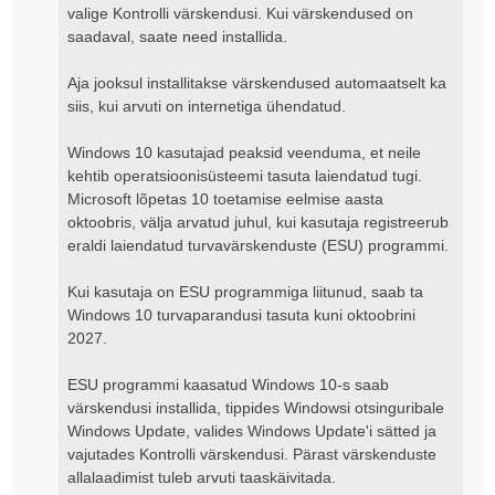
valige Kontrolli värskendusi. Kui värskendused on
saadaval, saate need installida.
Aja jooksul installitakse värskendused automaatselt ka
siis, kui arvuti on internetiga ühendatud.
Windows 10 kasutajad peaksid veenduma, et neile
kehtib operatsioonisüsteemi tasuta laiendatud tugi.
Microsoft lõpetas 10 toetamise eelmise aasta
oktoobris, välja arvatud juhul, kui kasutaja registreerub
eraldi laiendatud turvavärskenduste (ESU) programmi.
Kui kasutaja on ESU programmiga liitunud, saab ta
Windows 10 turvaparandusi tasuta kuni oktoobrini
2027.
ESU programmi kaasatud Windows 10-s saab
värskendusi installida, tippides Windowsi otsinguribale
Windows Update, valides Windows Update'i sätted ja
vajutades Kontrolli värskendusi. Pärast värskenduste
allalaadimist tuleb arvuti taaskäivitada.