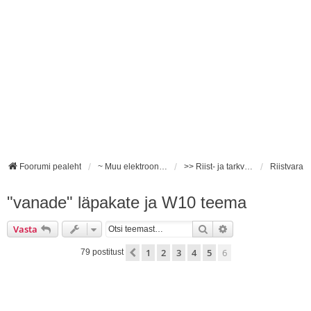
Foorumi pealeht
~ Muu elektroonika ~
>> Riist- ja tarkvara <<
Riistvara
"vanade" läpakate ja W10 teema
Otsi
Täiendatud otsing
Vasta
1
2
3
4
5
6
Eelmine
79 postitust