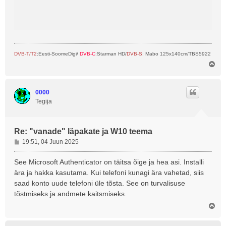
DVB-T/T2
:Eesti-SoomeDigi/
DVB-C
:Starman HD/
DVB-S
: Mabo 125x140cm/TBS5922
Ü
l
e
s
0000
Tegija
Re: "vanade" läpakate ja W10 teema
P
19:51, 04 Juun 2025
o
s
See Microsoft Authenticator on täitsa õige ja hea asi. Installi
t
ära ja hakka kasutama. Kui telefoni kunagi ära vahetad, siis
i
saad konto uude telefoni üle tõsta. See on turvalisuse
t
tõstmiseks ja andmete kaitsmiseks.
u
s
Ü
l
e