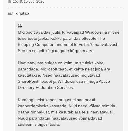
P
15:48, 15 Juul 2026
o
s
is.fi kirjutab
t
i
t
Microsoft avaldas juulis turvapaigad Windowsi ja mitme
u
s
teise toote jaoks. Kokku parandas ettevõte The
Bleeping Computeri andmetel tervelt 570 haavatavust.
See on selgelt kõigi aegade kõrgeim arv.
Haavatavuste hulgas on kolm, mis tuleks kohe
parandada. Microsoft teab, et kahte neist juba ära
kasutatakse. Need haavatavused mõjutavad
SharePointi toodet ja Windowsi osa nimega Active
Directory Federation Services.
Kumbagi neist kahest august ei saa arvuti
kaaperdamiseks kasutada. Kuid need võivad toimida
osana rünnakust, mis kasutab ära teisi haavatavusi.
Nüüd parandatud haavatavused võimaldavad
süsteemis õigusi tõsta.