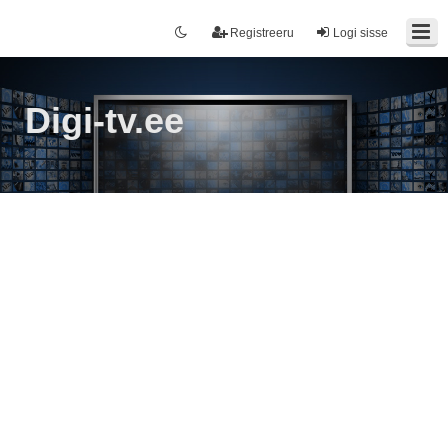
Registreeru
Logi sisse
Digi-tv.ee