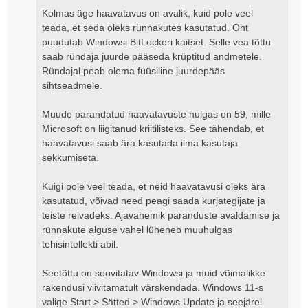
Kolmas äge haavatavus on avalik, kuid pole veel
teada, et seda oleks rünnakutes kasutatud. Oht
puudutab Windowsi BitLockeri kaitset. Selle vea tõttu
saab ründaja juurde pääseda krüptitud andmetele.
Ründajal peab olema füüsiline juurdepääs
sihtseadmele.
Muude parandatud haavatavuste hulgas on 59, mille
Microsoft on liigitanud kriitilisteks. See tähendab, et
haavatavusi saab ära kasutada ilma kasutaja
sekkumiseta.
Kuigi pole veel teada, et neid haavatavusi oleks ära
kasutatud, võivad need peagi saada kurjategijate ja
teiste relvadeks. Ajavahemik paranduste avaldamise ja
rünnakute alguse vahel lüheneb muuhulgas
tehisintellekti abil.
Seetõttu on soovitatav Windowsi ja muid võimalikke
rakendusi viivitamatult värskendada. Windows 11-s
valige Start > Sätted > Windows Update ja seejärel