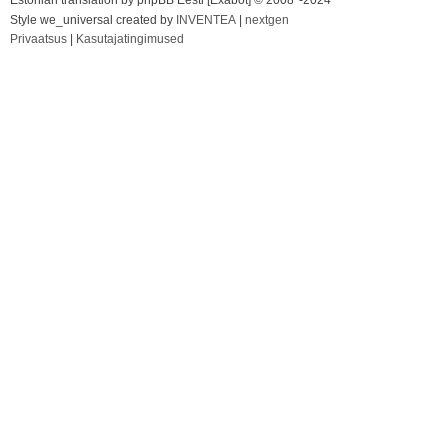
Estonian translation by phpBB Eesti [Exabot] © 2008*-2024
Style we_universal created by
INVENTEA
|
nextgen
Privaatsus
|
Kasutajatingimused