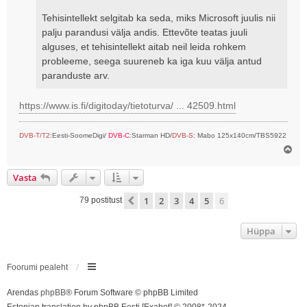
Tehisintellekt selgitab ka seda, miks Microsoft juulis nii
palju parandusi välja andis. Ettevõte teatas juuli
alguses, et tehisintellekt aitab neil leida rohkem
probleeme, seega suureneb ka iga kuu välja antud
paranduste arv.
https://www.is.fi/digitoday/tietoturva/ ... 42509.html
DVB-T/T2
:Eesti-SoomeDigi/
DVB-C
:Starman HD/
DVB-S
: Mabo 125x140cm/TBS5922
Ü
l
e
Vasta
s
1
2
3
4
5
6
Eelmine
79 postitust
Hüppa
Foorumi pealeht
Arendas
phpBB
® Forum Software © phpBB Limited