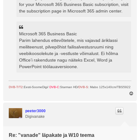
for your Microsoft 365 Business Basic subscription, visit
the subscription page in Microsoft 365 admin center.
Microsoft 365 Business Basic
Parim lahendus ettevõtetele, mis vajavad äriklassi
meiliteenust, pilvepõhist failisalvestusruumi ning
veebikoosolekute ja -vestluste võimalust. Ei hõlma
Office’i rakenduste nagu näiteks Excel, Word ja
PowerPoint töölauaversioone.
DVB-T/T2
:Eesti-SoomeDigi/
DVB-C
:Starman HD/
DVB-S
: Mabo 125x140cm/TBS5922
Ü
l
e
s
peeter3000
Digivanake
Re: "vanade" läpakate ja W10 teema