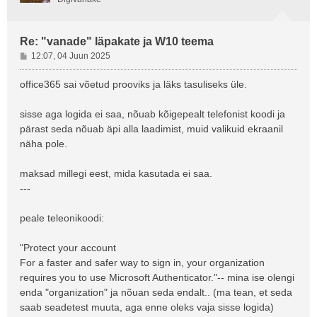
Re: "vanade" läpakate ja W10 teema
P
12:07, 04 Juun 2025
o
s
office365 sai võetud prooviks ja läks tasuliseks üle.
t
i
sisse aga logida ei saa, nõuab kõigepealt telefonist koodi ja
t
pärast seda nõuab äpi alla laadimist, muid valikuid ekraanil
u
näha pole.
s
maksad millegi eest, mida kasutada ei saa.
---
peale teleonikoodi:
"Protect your account
For a faster and safer way to sign in, your organization
requires you to use Microsoft Authenticator."-- mina ise olengi
enda "organization" ja nõuan seda endalt.. (ma tean, et seda
saab seadetest muuta, aga enne oleks vaja sisse logida)