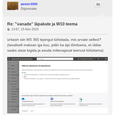
s
peeter3000
Digivanake
Re: "vanade" läpakate ja W10 teema
P
13:07, 15 Nov 2025
o
s
üritasin siin MS 365 lepingut tühistada, mis arvate sellest?
t
(tavaliselt maksan iga kuu, pidin ka äpi tõmbama, et üldse
i
saaks sisse logida ja asuda mittevajavat teenust tühistama)
t
u
s