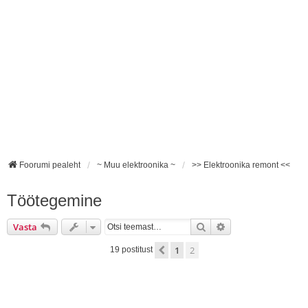
Foorumi pealeht
~ Muu elektroonika ~
>> Elektroonika remont <<
Töötegemine
Otsi
Täiendatud otsing
Vasta
1
2
Eelmine
19 postitust