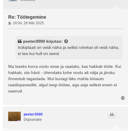
Re: Töötegemine
P
16:04, 26 Mär 2025
o
s
t
peeter3000
kirjutas:
i
trükiplaati on veidi näha ja sellist rohekat oli veidi näha,
t
ei tea kui hull on seest
u
s
Ma laseks korra voolu sisse ja vaataks, kas hakkab tööle. Kui
hakkab, siis hästi - ühendaks kohe voolu alt välja ja järsku
õnnestub tagastada. Mul kunagi läks mahla tööauto
raadiopaneelile, algul isegi töötas, aga asja sellest enam ei
saanud.
Ü
l
e
s
peeter3000
Digivanake