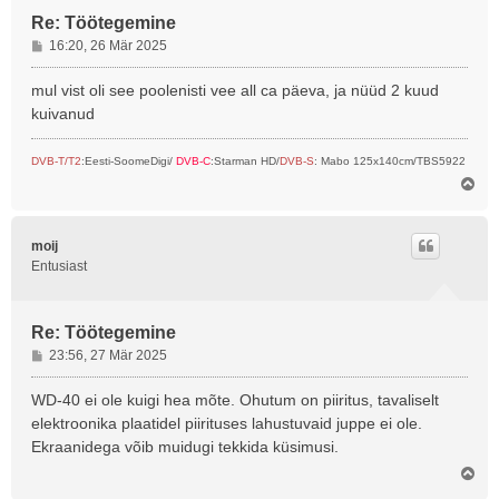
Re: Töötegemine
P
16:20, 26 Mär 2025
o
s
mul vist oli see poolenisti vee all ca päeva, ja nüüd 2 kuud
t
kuivanud
i
t
DVB-T/T2
:Eesti-SoomeDigi/
DVB-C
:Starman HD/
DVB-S
: Mabo 125x140cm/TBS5922
u
Ü
s
l
e
s
moij
Entusiast
Re: Töötegemine
P
23:56, 27 Mär 2025
o
s
WD-40 ei ole kuigi hea mõte. Ohutum on piiritus, tavaliselt
t
elektroonika plaatidel piirituses lahustuvaid juppe ei ole.
i
Ekraanidega võib muidugi tekkida küsimusi.
t
Ü
u
l
s