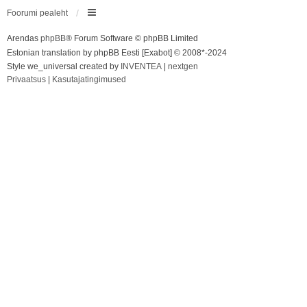
Foorumi pealeht
Arendas
phpBB
® Forum Software © phpBB Limited
Estonian translation by phpBB Eesti [Exabot] © 2008*-2024
Style we_universal created by
INVENTEA
|
nextgen
Privaatsus
|
Kasutajatingimused