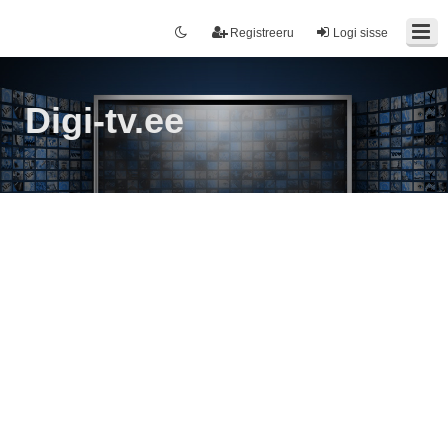
Registreeru
Logi sisse
Digi-tv.ee