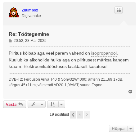
e
s
Zuumbox
Digivanake
Re: Töötegemine
P
20:52, 28 Mär 2025
o
s
Piiritus kõlbab aga veel parem vahend on
isopropanool
.
t
Kuulub ka alkoholide hulka aga on piiritusest märksa kangem
i
kraam. Elektroonikatööstuses laialdaselt kasutusel.
t
u
DVB-T2: Ferguson Ariva T40 & Sony32W4000; antenn 21...69 17dB,
s
kõrgus 45+11 m; võimendi AD20-1,9/AMT; suund Espoo
Ü
l
e
Vasta
s
1
2
Eelmine
19 postitust
Hüppa