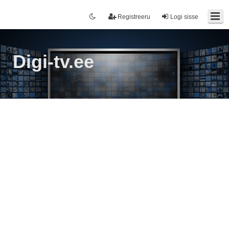
Registreeru
Logi sisse
Digi-tv.ee