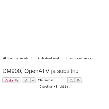
Foorumi pealeht
~ Digitaalsed satelliidivastuvõtjad ~
>> Dreambox <<
DM900, OpenATV ja subtiitrid
Otsi
Täiendatud otsing
Vasta
2 postitust •
1
. leht
1
-st