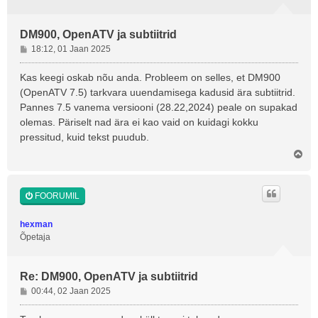
DM900, OpenATV ja subtiitrid
P
18:12, 01 Jaan 2025
o
s
Kas keegi oskab nõu anda. Probleem on selles, et DM900
t
(OpenATV 7.5) tarkvara uuendamisega kadusid ära subtiitrid.
i
Pannes 7.5 vanema versiooni (28.22,2024) peale on supakad
t
olemas. Päriselt nad ära ei kao vaid on kuidagi kokku
u
pressitud, kuid tekst puudub.
s
Ü
l
e
s
FOORUMIL
hexman
Õpetaja
Re: DM900, OpenATV ja subtiitrid
P
00:44, 02 Jaan 2025
o
s