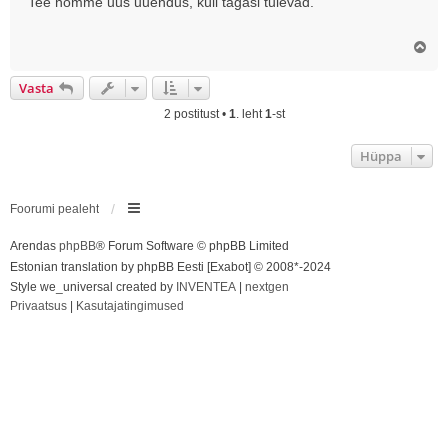
Tee homme uus uuendus, küll tagasi tulevad.
t
i
Ü
t
l
u
e
Vasta
s
s
2 postitust •
1
. leht
1
-st
Hüppa
Foorumi pealeht
Arendas
phpBB
® Forum Software © phpBB Limited
Estonian translation by phpBB Eesti [Exabot] © 2008*-2024
Style we_universal created by
INVENTEA
|
nextgen
Privaatsus
|
Kasutajatingimused