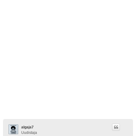
algaja7
Uudistaja