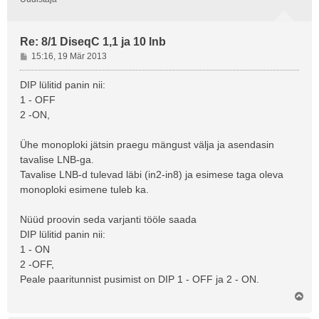
Re: 8/1 DiseqC 1,1 ja 10 lnb
P
15:16, 19 Mär 2013
o
s
DIP lülitid panin nii:
t
1 - OFF
i
2 -ON,
t
u
Ühe monoploki jätsin praegu mängust välja ja asendasin
s
tavalise LNB-ga.
Tavalise LNB-d tulevad läbi (in2-in8) ja esimese taga oleva
monoploki esimene tuleb ka.
Nüüd proovin seda varjanti tööle saada
DIP lülitid panin nii:
1 - ON
2 -OFF,
Peale paaritunnist pusimist on DIP 1 - OFF ja 2 - ON.
Ü
l
e