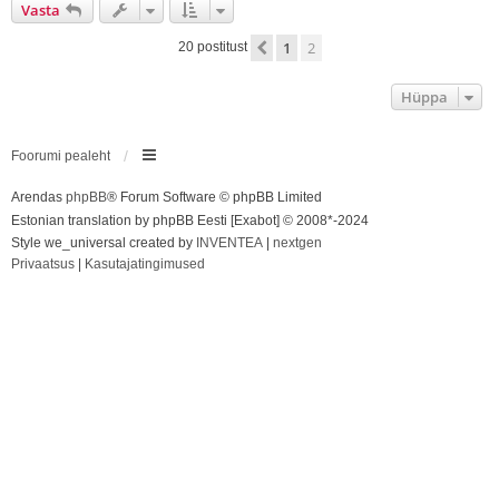
Vasta
s
1
2
Eelmine
20 postitust
Hüppa
Foorumi pealeht
Arendas
phpBB
® Forum Software © phpBB Limited
Estonian translation by phpBB Eesti [Exabot] © 2008*-2024
Style we_universal created by
INVENTEA
|
nextgen
Privaatsus
|
Kasutajatingimused