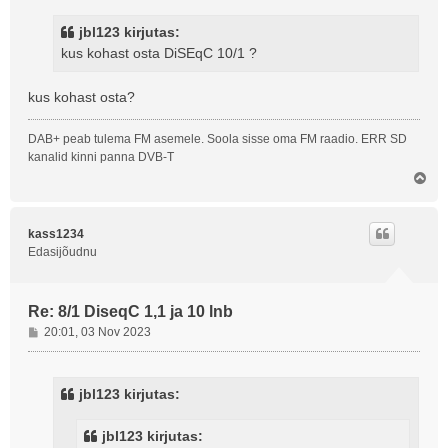
s
t
jbl123 kirjutas:
i
kus kohast osta DiSEqC 10/1 ?
t
u
s
kus kohast osta?
DAB+ peab tulema FM asemele. Soola sisse oma FM raadio. ERR SD
kanalid kinni panna DVB-T
Ü
l
e
s
kass1234
Edasijõudnu
Re: 8/1 DiseqC 1,1 ja 10 lnb
P
20:01, 03 Nov 2023
o
s
t
jbl123 kirjutas:
i
t
jbl123 kirjutas:
u