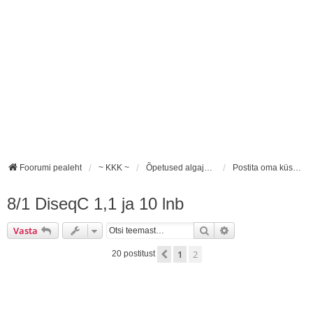
Foorumi pealeht
~ KKK ~
Õpetused algajaile ja KKK
Postita oma küsimus siia!
8/1 DiseqC 1,1 ja 10 lnb
Otsi
Täiendatud otsing
Vasta
1
2
Eelmine
20 postitust