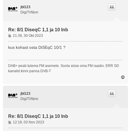
s
jbl123
DigiTVfänn
Re: 8/1 DiseqC 1,1 ja 10 lnb
P
21:39, 30 Okt 2023
o
s
kus kohast osta DiSEqC 10/1 ?
t
i
t
DAB+ peab tulema FM asemele. Soola sisse oma FM raadio. ERR SD
u
kanalid kinni panna DVB-T
s
Ü
l
e
s
jbl123
DigiTVfänn
Re: 8/1 DiseqC 1,1 ja 10 lnb
P
12:18, 03 Nov 2023
o