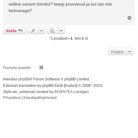
selline variant toimiks? keegi proovinud ja kui siis mis
s
tarkvaraga?
Ü
l
e
Vasta
s
5 postitust •
1
. leht
1
-st
Hüppa
Foorumi pealeht
Arendas
phpBB
® Forum Software © phpBB Limited
Estonian translation by phpBB Eesti [Exabot] © 2008*-2024
Style we_universal created by
INVENTEA
|
nextgen
Privaatsus
|
Kasutajatingimused