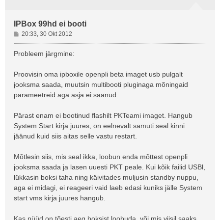
IPBox 99hd ei booti
P
20:33, 30 Okt 2012
o
s
Probleem järgmine:
t
i
Proovisin oma ipboxile openpli beta imaget usb pulgalt
t
jooksma saada, muutsin multibooti pluginaga mõningaid
u
parameetreid aga asja ei saanud.
s
Pärast enam ei bootinud flashilt PKTeami imaget. Hangub
System Start kirja juures, on eelnevalt samuti seal kinni
jäänud kuid siis aitas selle vastu restart.
Mõtlesin siis, mis seal ikka, loobun enda mõttest openpli
jooksma saada ja lasen uuesti PKT peale. Kui kõik failid USBl,
lükkasin boksi taha ning käivitades muljusin standby nuppu,
aga ei midagi, ei reageeri vaid laeb edasi kuniks jälle System
start vms kirja juures hangub.
Kas nüüd on tõesti aeg boksist loobuda, või mis viisil saaks