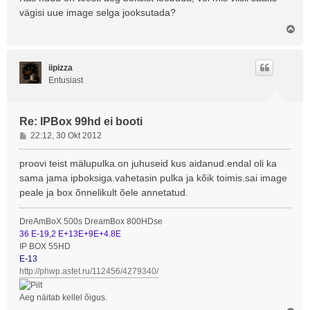
vägisi uue image selga jooksutada?
Ü
l
e
s
iipizza
Entusiast
Re: IPBox 99hd ei booti
P
22:12, 30 Okt 2012
o
s
proovi teist mälupulka.on juhuseid kus aidanud.endal oli ka
t
sama jama ipboksiga.vahetasin pulka ja kõik toimis.sai image
i
peale ja box õnnelikult õele annetatud.
t
u
DreAmBoX 500s DreamBox 800HDse
s
36 E-19,2 E+13E+9E+4.8E
IP BOX 55HD
E-13
http://phwp.asfet.ru/112456/4279340/
Aeg näitab kellel õigus.