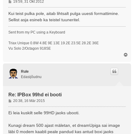
P
19:59, 31 Okt 2012
o
s
Kui teist pulka pole, aitab lihtsalt pulga uuesti formattimine.
t
Sellist asja esineb ka teistel tuuneritel.
i
t
Sent from my PC using a Keyboard
u
s
Triax Unique 0.8W 4.8E 9E 13E 19.2E 23.5E 28.2E 36E
Vu Solo 2/Octagon 918SE
Ü
l
e
s
Rule
Edasijõudnu
Re: IPBox 99hd ei booti
P
20:38, 16 Mär 2015
o
s
Ei leia kuskilt selle 99HD jaoks ubooti.
t
i
Kunagi dream 500 ajast mäletan, et dreamUpiga sai image
t
läbi 0 modem kaabli peale pandud kas antud boxi jaoks
u