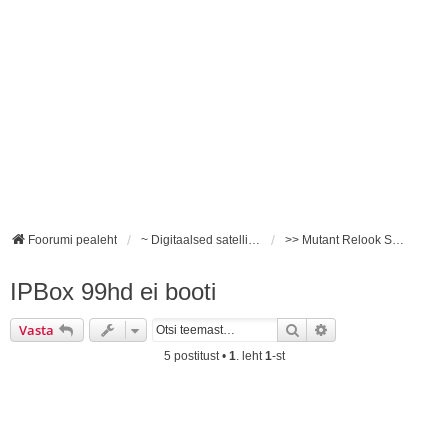
Foorumi pealeht
~ Digitaalsed satelliidivastuvõtjad ~
>> Mutant Relook Sezam IPBox <<
IPBox 99hd ei booti
Otsi
Täiendatud otsing
Vasta
5 postitust •
1
. leht
1
-st