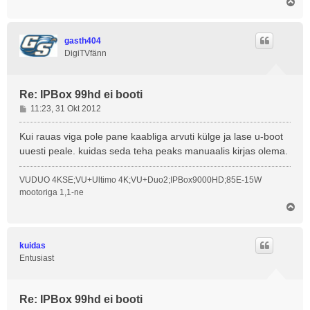
Ü
l
e
s
gasth404
DigiTVfänn
Re: IPBox 99hd ei booti
P
11:23, 31 Okt 2012
o
s
Kui rauas viga pole pane kaabliga arvuti külge ja lase u-boot
t
uuesti peale. kuidas seda teha peaks manuaalis kirjas olema.
i
t
VUDUO 4KSE;VU+Ultimo 4K;VU+Duo2;IPBox9000HD;85E-15W
u
mootoriga 1,1-ne
s
Ü
l
e
s
kuidas
Entusiast
Re: IPBox 99hd ei booti