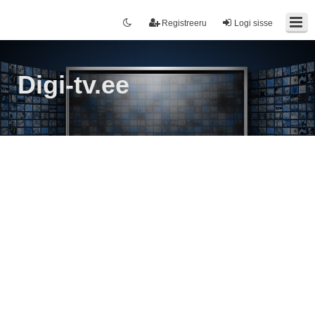
Registreeru
Logi sisse
Digi-tv.ee