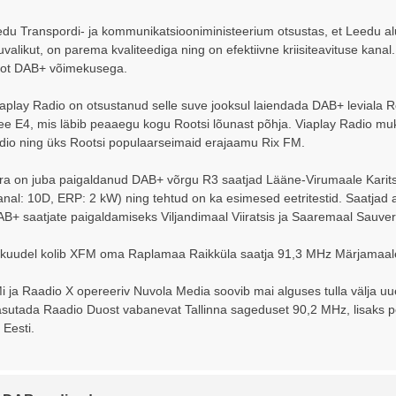
du Transpordi- ja kommunikatsiooniministeerium otsustas, et Leedu al
valikut, on parema kvaliteediga ning on efektiivne kriisiteavituse kana
tot DAB+ võimekusega.
play Radio on otsustanud selle suve jooksul laiendada DAB+ leviala Ro
ee E4, mis läbib peaaegu kogu Rootsi lõunast põhja. Viaplay Radio mu
dio ning üks Rootsi populaarseimaid erajaamu Rix FM.
ira on juba paigaldanud DAB+ võrgu R3 saatjad Lääne-Virumaale Karit
nal: 10D, ERP: 2 kW) ning tehtud on ka esimesed eetritestid. Saatjad a
AB+ saatjate paigaldamiseks Viljandimaal Viiratsis ja Saaremaal Sauver
ikuudel kolib XFM oma Raplamaa Raikküla saatja 91,3 MHz Märjamaale T
i ja Raadio X opereeriv Nuvola Media soovib mai alguses tulla välja u
asutada Raadio Duost vabanevat Tallinna sageduset 90,2 MHz, lisaks
 Eesti.