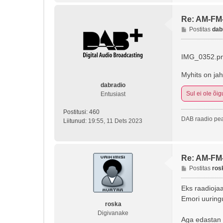
Re: AM-FM
P
Postitas
dab
o
s
t
IMG_0352.p
i
t
Myhits on jah
u
dabradio
s
Sul ei ole õig
Entusiast
Postitusi:
460
DAB raadio pea
Liitunud:
19:55, 11 Dets 2023
Re: AM-FM
P
Postitas
ros
o
s
Eks raadioja
t
Emori uuringu
i
roska
t
Digivanake
Aga edastan
u