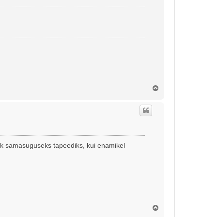
Ü
l
e
s
alik samasuguseks tapeediks, kui enamikel
Ü
l