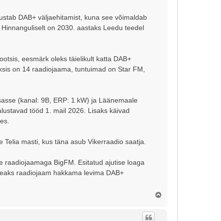
ustab DAB+ väljaehitamist, kuna see võimaldab
l. Hinnanguliselt on 2030. aastaks Leedu teedel
otsis, eesmärk oleks täielikult katta DAB+
ksis on 14 raadiojaama, tuntuimad on Star FM,
sasse (kanal: 9B, ERP: 1 kW) ja Läänemaale
lustavad tööd 1. mail 2026. Lisaks käivad
es.
elia masti, kus täna asub Vikerraadio saatja.
ue raadiojaamaga BigFM. Esitatud ajutise loaga
 peaks raadiojaam hakkama levima DAB+
Ü
l
e
s