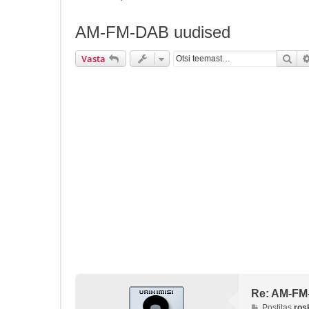
AM-FM-DAB uudised
Ots
Vasta
Re: AM-FM
P
Postitas
ros