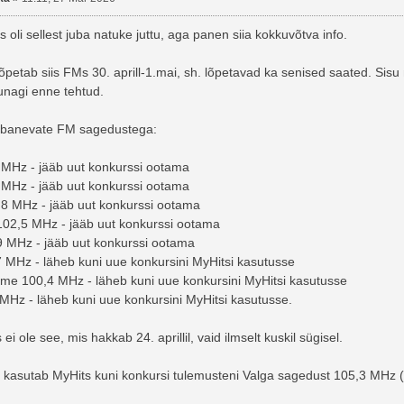
 oli sellest juba natuke juttu, aga panen siia kokkuvõtva info.
petab siis FMs 30. aprill-1.mai, sh. lõpetavad ka senised saated. Sisu 
unagi enne tehtud.
abanevate FM sagedustega:
2 MHz - jääb uut konkurssi ootama
8 MHz - jääb uut konkurssi ootama
,8 MHz - jääb uut konkurssi ootama
02,5 MHz - jääb uut konkurssi ootama
9 MHz - jääb uut konkurssi ootama
,7 MHz - läheb kuni uue konkursini MyHitsi kasutusse
me 100,4 MHz - läheb kuni uue konkursini MyHitsi kasutusse
 MHz - läheb kuni uue konkursini MyHitsi kasutusse.
i ole see, mis hakkab 24. aprillil, vaid ilmselt kuskil sügisel.
e kasutab MyHits kuni konkursi tulemusteni Valga sagedust 105,3 MHz (