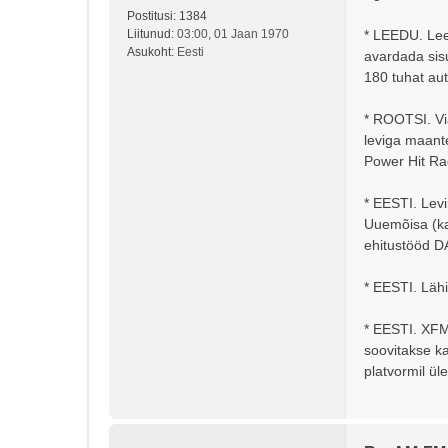
s
Postitusi:
1384
Liitunud:
03:00, 01 Jaan 1970
* LEEDU. Lee
Asukoht:
Eesti
avardada sisu
180 tuhat au
* ROOTSI. Via
leviga maant
Power Hit Ra
* EESTI. Lev
Uuemõisa (ka
ehitustööd D
* EESTI. Läh
* EESTI. XFM
soovitakse k
platvormil üle