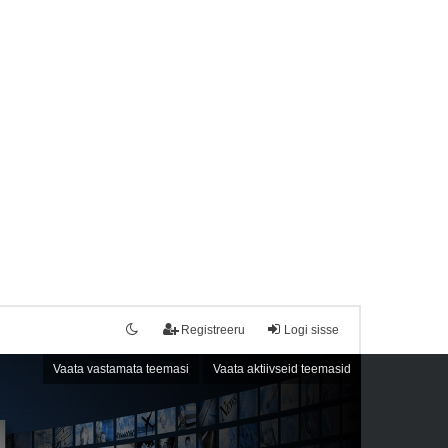
Registreeru
Logi sisse
Vaata vastamata teemasi
Vaata aktiivseid teemasid