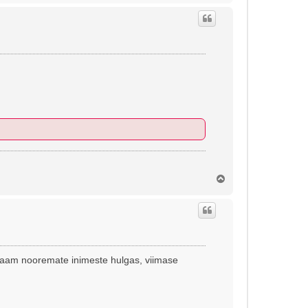
e
s
Ü
l
e
s
jaam nooremate inimeste hulgas, viimase