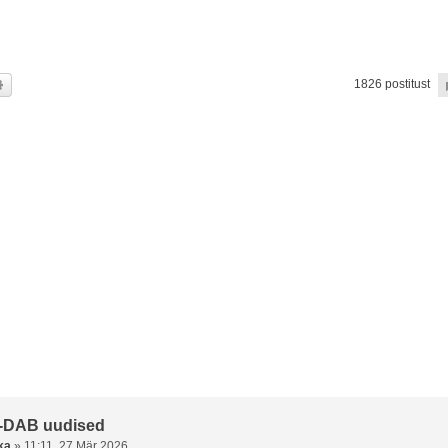
i
Täiendatud otsing
1826 postitust
-DAB uudised
ka
»
11:11, 27 Mär 2026