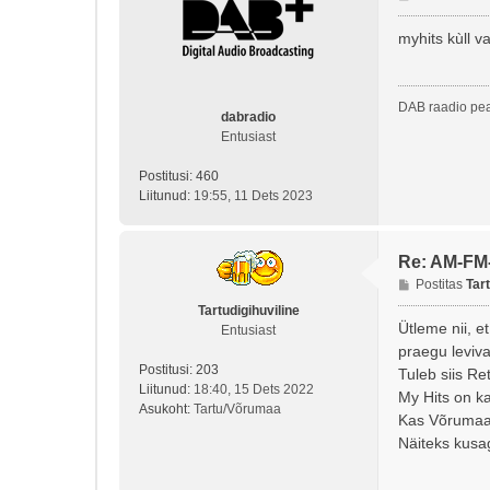
o
s
myhits kùll v
t
i
t
DAB raadio pea
u
dabradio
s
Entusiast
Postitusi:
460
Liitunud:
19:55, 11 Dets 2023
Re: AM-FM
P
Postitas
Tart
o
Tartudigihuviline
s
Ütleme nii, e
Entusiast
t
praegu leviv
i
Postitusi:
203
Tuleb siis Re
t
Liitunud:
18:40, 15 Dets 2022
My Hits on k
u
Asukoht:
Tartu/Võrumaa
Kas Võrumaal
s
Näiteks kusa