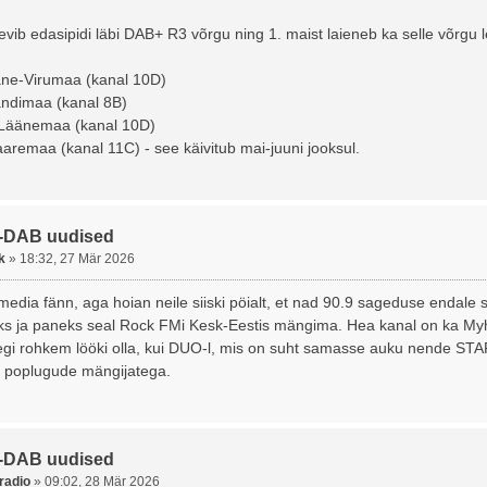
vib edasipidi läbi DAB+ R3 võrgu ning 1. maist laieneb ka selle võrgu lev
ääne-Virumaa (kanal 10D)
ljandimaa (kanal 8B)
 Läänemaa (kanal 10D)
aremaa (kanal 11C) - see käivitub mai-juuni jooksul.
-DAB uudised
k
»
18:32, 27 Mär 2026
media fänn, aga hoian neile siiski pöialt, et nad 90.9 sageduse endale 
ks ja paneks seal Rock FMi Kesk-Eestis mängima. Hea kanal on ka Myhi
isegi rohkem lööki olla, kui DUO-l, mis on suht samasse auku nende STA
d poplugude mängijatega.
-DAB uudised
radio
»
09:02, 28 Mär 2026