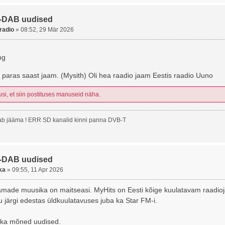
-DAB uudised
radio
»
08:52, 29 Mär 2026
ng
 paras saast jaam. (Mysith) Oli hea raadio jaam Eestis raadio Uuno
usi, et siin postituses manuseid näha.
b jääma ! ERR SD kanalid kinni panna DVB-T
-DAB uudised
ka
»
09:55, 11 Apr 2026
amade muusika on maitseasi. MyHits on Eesti kõige kuulatavam raadio
 järgi edestas üldkuulatavuses juba ka Star FM-i.
 ka mõned uudised.