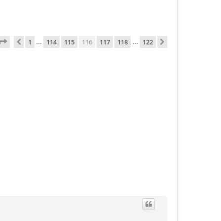
116
. leht
122
-st
1
114
115
116
117
118
122
Eelmine
Järgmine
…
…