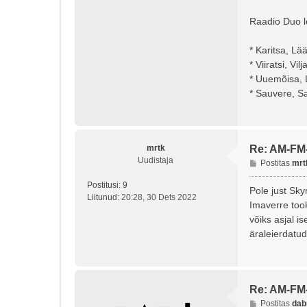
Raadio Duo le
* Karitsa, L
* Viiratsi, Vi
* Uuemõisa,
* Sauvere, Sa
mrtk
Re: AM-FM
Uudistaja
P
Postitas
mrt
o
Postitusi:
9
s
Pole just Sky
Liitunud:
20:28, 30 Dets 2022
t
Imaverre too
i
võiks asjal 
t
äraleierdatu
u
s
Re: AM-FM
P
Postitas
dab