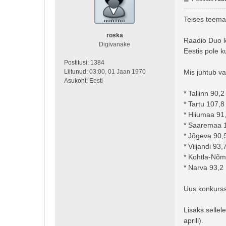
o
s
Teises teemas
t
i
roska
Raadio Duo lõ
t
Digivanake
Eestis pole k
u
s
Postitusi:
1384
Liitunud:
03:00, 01 Jaan 1970
Mis juhtub v
Asukoht:
Eesti
* Tallinn 90,
* Tartu 107,
* Hiiumaa 91
* Saaremaa 1
* Jõgeva 90,
* Viljandi 93
* Kohtla-Nõm
* Narva 93,2
Uus konkurss e
Lisaks sellel
aprill).