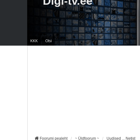
Digi-tv.ee
KKK
Otsi
Foorumi pealeht
~ Üldfoorum ~
Uudised ... Netist