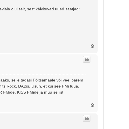
iala oluliselt, sest käivituvad uued saatjad:
Ü
l
e
s
saaks, selle tagasi Põltsamaale või veel parem
ts Rock, DABis. Usun, et kui see FMi tuua,
R FMide, KISS FMide ja muu sellist
Ü
l
e
s