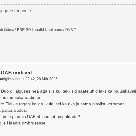
aja pole fm peale.
b jääma ! ERR SD kanalid kinni panna DVB-T
-DAB uudised
udigihuviline
»
22:42, 28 Mär 2026
t Duo oli alguses hea aga siis kui tekkisid saatejuhid läks ka muusikav
ates muusikaraadiotes.
tro FM -le tagasi kolida, kuigi sel ka üks ja sama playlist ketramas.
a paras õudus.
 pole plaanis DAB abisaatjat paigaldada?
gile Haanja ümbrusesse.