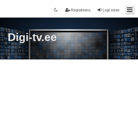
Registreeru
Logi sisse
Digi-tv.ee