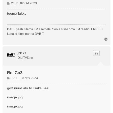
P
21:11, 02 Okt 2023
o
s
teema lukku
t
i
t
DAB+ peab tulema FM asemele. Soola sisse oma FM raadio. ERR SD
u
kanalid kinni panna DVB-T
s
Ü
l
e
s
jbl123
DigiTVfänn
Re: Go3
P
10:11, 10 Nov 2023
o
s
go3 nüüd alo tv lisaks veel
t
i
image.jpg
t
u
image.jpg
s