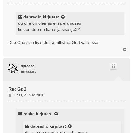
o
s
t
dabradio
kirjutas:
i
du one on olemas elisa elamuses
t
kus on duo on kanal ja sisu go3?
u
s
Duo One sisu lisandub aprillist ka Go3 valikusse.
Ü
l
e
s
djfreeze
Entusiast
Re: Go3
P
11:30, 21 Mär 2026
o
s
t
roska
kirjutas:
i
t
dabradio
kirjutas:
u
du one on olemas elisa elamuses
s