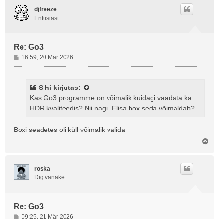
s
s
djfreeze
Entusiast
Re: Go3
P
16:59, 20 Mär 2026
o
s
t
Sihi
kirjutas:
i
Kas Go3 programme on võimalik kuidagi vaadata ka
t
HDR kvaliteedis? Nii nagu Elisa box seda võimaldab?
u
s
Boxi seadetes oli küll võimalik valida
Ü
l
e
s
roska
Digivanake
Re: Go3
P
09:25, 21 Mär 2026