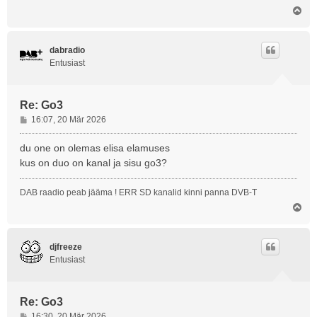
i
Ü
t
l
u
e
s
s
dabradio
Entusiast
Re: Go3
P
16:07, 20 Mär 2026
o
s
du one on olemas elisa elamuses
t
kus on duo on kanal ja sisu go3?
i
t
DAB raadio peab jääma ! ERR SD kanalid kinni panna DVB-T
u
Ü
s
l
e
s
djfreeze
Entusiast
Re: Go3
P
16:30, 20 Mär 2026