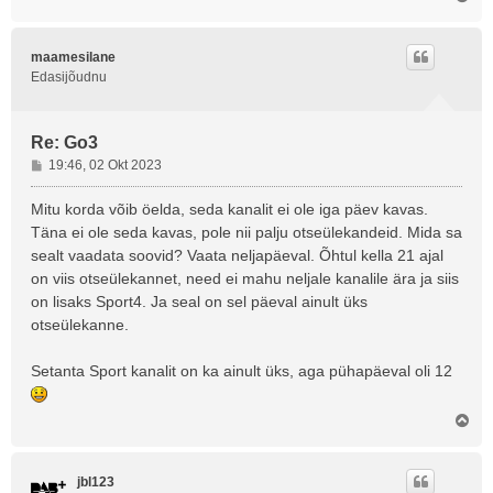
l
e
s
maamesilane
Edasijõudnu
Re: Go3
P
19:46, 02 Okt 2023
o
s
Mitu korda võib öelda, seda kanalit ei ole iga päev kavas.
t
Täna ei ole seda kavas, pole nii palju otseülekandeid. Mida sa
i
sealt vaadata soovid? Vaata neljapäeval. Õhtul kella 21 ajal
t
on viis otseülekannet, need ei mahu neljale kanalile ära ja siis
u
on lisaks Sport4. Ja seal on sel päeval ainult üks
s
otseülekanne.
Setanta Sport kanalit on ka ainult üks, aga pühapäeval oli 12
Ü
l
e
s
jbl123