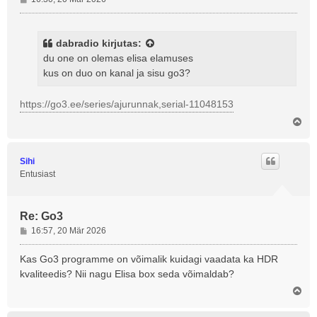
o
s
t
dabradio
kirjutas:
i
du one on olemas elisa elamuses
t
kus on duo on kanal ja sisu go3?
u
s
https://go3.ee/series/ajurunnak,serial-11048153
Ü
l
e
s
Sihi
Entusiast
Re: Go3
P
16:57, 20 Mär 2026
o
s
Kas Go3 programme on võimalik kuidagi vaadata ka HDR
t
kvaliteedis? Nii nagu Elisa box seda võimaldab?
i
Ü
t
l
u
e