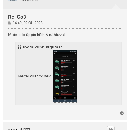
Re: Go3
P
14:40, 02 Okt 2023
o
s
Meie telo äppis kõik 5 nähtaval
t
i
rootsikunn kirjutas:
t
u
s
Meitel küll 5tk neid
Ü
l
e
s
jbl123