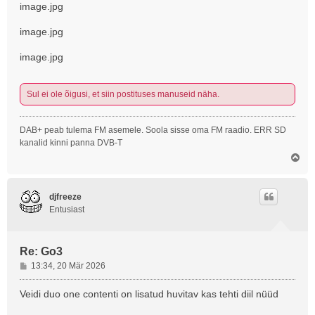
image.jpg
image.jpg
image.jpg
Sul ei ole õigusi, et siin postituses manuseid näha.
DAB+ peab tulema FM asemele. Soola sisse oma FM raadio. ERR SD
kanalid kinni panna DVB-T
Ü
l
e
s
djfreeze
Entusiast
Re: Go3
P
13:34, 20 Mär 2026
o
s
Veidi duo one contenti on lisatud huvitav kas tehti diil nüüd
t