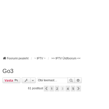
Foorumi pealeht
~ IPTV ~
>> IPTV Üldfoorum <<
Go3
Otsi
Täiendatud otsing
Vasta
1
2
3
4
5
Eelmine
Järgmine
61 postitust