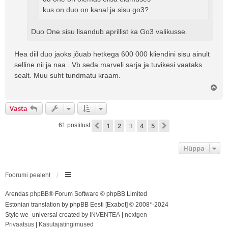
kus on duo on kanal ja sisu go3?
Duo One sisu lisandub aprillist ka Go3 valikusse.
Hea diil duo jaoks jõuab hetkega 600 000 kliendini sisu ainult
selline nii ja naa . Vb seda marveli sarja ja tuvikesi vaataks
sealt. Muu suht tundmatu kraam.
Ü
l
e
Vasta
s
1
2
3
4
5
Eelmine
Järgmine
61 postitust
Hüppa
Foorumi pealeht
Arendas
phpBB
® Forum Software © phpBB Limited
Estonian translation by phpBB Eesti [Exabot] © 2008*-2024
Style we_universal created by
INVENTEA
|
nextgen
Privaatsus
|
Kasutajatingimused