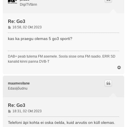
DigiTVfänn
Re: Go3
P
16:58, 02 Okt 2023
o
s
kas ka praegu olemas 5 go3 sporti?
t
i
t
DAB+ peab tulema FM asemele. Soola sisse oma FM raadio. ERR SD
u
kanalid kinni panna DVB-T
s
Ü
l
e
s
maamesilane
Edasijõudnu
Re: Go3
P
18:31, 02 Okt 2023
o
s
Telefoni äpi kohta ei oska öelda, kuid arvutis on küll olemas.
t