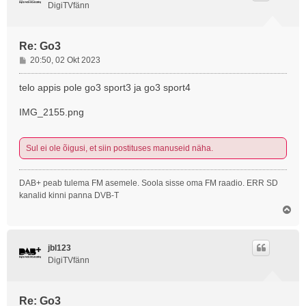
DigiTVfänn
Re: Go3
P
20:50, 02 Okt 2023
o
s
telo appis pole go3 sport3 ja go3 sport4
t
i
IMG_2155.png
t
u
s
Sul ei ole õigusi, et siin postituses manuseid näha.
DAB+ peab tulema FM asemele. Soola sisse oma FM raadio. ERR SD
kanalid kinni panna DVB-T
Ü
l
e
s
jbl123
DigiTVfänn
Re: Go3