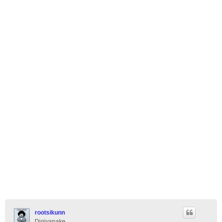
rootsikunn
Digivanake