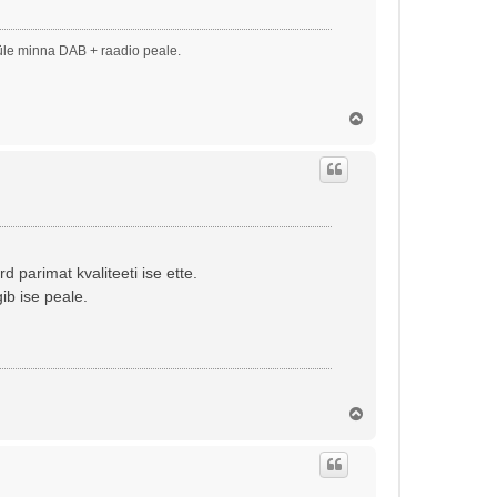
 üle minna DAB + raadio peale.
Ü
l
e
s
d parimat kvaliteeti ise ette.
gib ise peale.
Ü
l
e
s