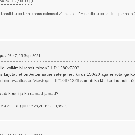
u.be/m_T2y9a9XjQ
 kanalid tuleb kinni panna esimesel võimalusel. FM raadio tuleb ka kinni panna ja
pz
»
08:47, 15 Sept 2021
ildi vaikimisi resolutsioon? HD 1280x720?
s kirjutati et on Automaatne säte ja neti kiirus 150/20 aga ei võta iga kor
m.hinnavaatlus.ee/viewtopi ... 8#10871228
samuti ka läti keelne heli trü
utab keegi ja ka samad jamad?
6 4,8E 13E ( juurde 28,2E 19,2E 0,8W ?)