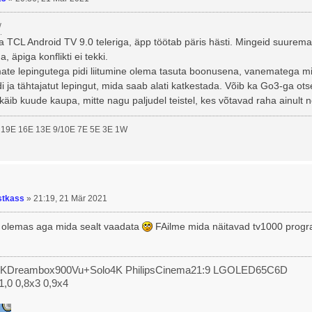
/
a TCL Android TV 9.0 teleriga, äpp töötab päris hästi. Mingeid suure
 äpiga konflikti ei tekki.
e lepingutega pidi liitumine olema tasuta boonusena, vanematega mitt
i ja tähtajatut lepingut, mida saab alati katkestada. Võib ka Go3-ga otse 
äib kuude kaupa, mitte nagu paljudel teistel, kes võtavad raha ainult 
 19E 16E 13E 9/10E 7E 5E 3E 1W
tkass
»
21:19, 21 Mär 2021
i olemas aga mida sealt vaadata
FAilme mida näitavad tv1000 progr
4KDreambox900Vu+Solo4K PhilipsCinema21:9 LGOLED65C6D
1,0 0,8x3 0,9x4