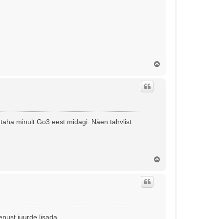
Ü
l
e
s
ei taha minult Go3 eest midagi. Näen tahvlist
Ü
l
e
s
nust juurde lisada.