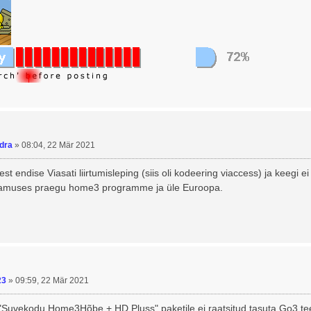
dra
»
08:04, 22 Mär 2021
est endise Viasati liirtumisleping (siis oli kodeering viaccess) ja keegi 
namuses praegu home3 programme ja üle Euroopa.
23
»
09:59, 22 Mär 2021
"Suvekodu Home3Hõbe + HD Pluss" paketile ei raatsitud tasuta Go3 tee