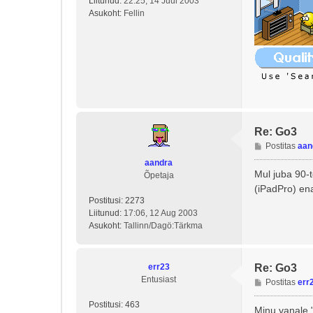
Liitunud:
22:25, 14 Juul 2003
Asukoht:
Fellin
Re: Go3
P
Postitas
aan
o
aandra
s
Mul juba 90-t
Õpetaja
t
(iPadPro) e
i
Postitusi:
2273
t
Liitunud:
17:06, 12 Aug 2003
u
Asukoht:
Tallinn/Dagö:Tärkma
s
err23
Re: Go3
Entusiast
P
Postitas
err
o
Postitusi:
463
s
Minu vanale 