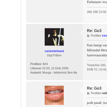
Eelistasin m
u
s
36E 28E 23.5E
Re: Go3
P
Postitas
van
o
s
Kas keegi va
t
Mõnedel filmi
vanemleitnant
i
hammasratta 
DigiTVfänn
t
u
Postitusi:
624
TriaxUnix-100,
s
Liitunud:
02:00, 15 Dets 2006
DVB-T2: LG OL
Asukoht:
Muuga - teletornist 3km itta
Re: Go3
P
Postitas
rait
o
s
pulti pealt ,
t