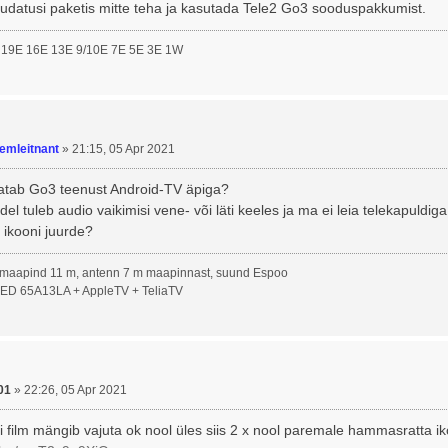
uudatusi paketis mitte teha ja kasutada Tele2 Go3 sooduspakkumist.
 19E 16E 13E 9/10E 7E 5E 3E 1W
emleitnant
»
21:15, 05 Apr 2021
atab Go3 teenust Android-TV äpiga?
del tuleb audio vaikimisi vene- või läti keeles ja ma ei leia telekapuld
ikooni juurde?
 maapind 11 m, antenn 7 m maapinnast, suund Espoo
ED 65A13LA + AppleTV + TeliaTV
01
»
22:26, 05 Apr 2021
kui film mängib vajuta ok nool üles siis 2 x nool paremale hammasratta ikoo