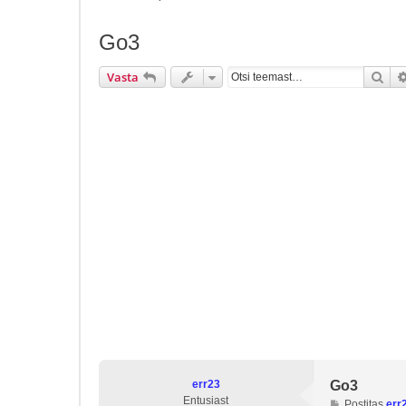
Go3
Ots
Vasta
err23
Go3
Entusiast
P
Postitas
err