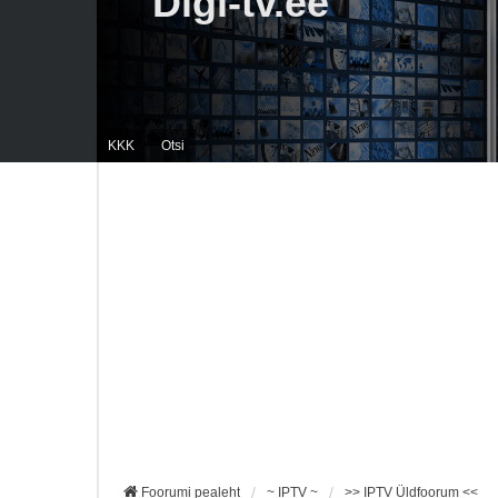
Digi-tv.ee
KKK
Otsi
Foorumi pealeht
~ IPTV ~
>> IPTV Üldfoorum <<