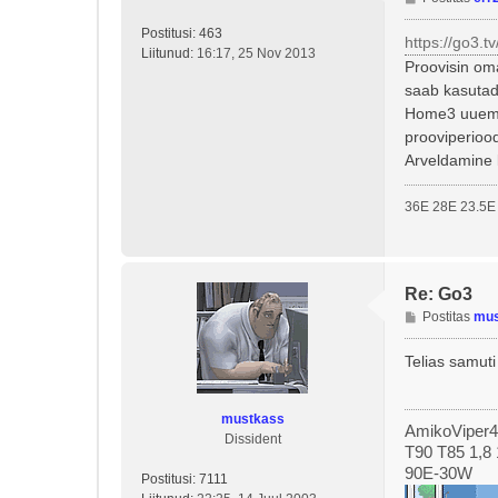
o
Postitusi:
463
s
https://go3.tv
Liitunud:
16:17, 25 Nov 2013
t
Proovisin om
i
saab kasutada,
t
Home3 uuemat
u
prooviperiood
s
Arveldamine k
36E 28E 23.5E
Re: Go3
P
Postitas
mus
o
s
Telias samut
t
i
t
mustkass
AmikoViper
u
Dissident
T90 T85 1,8 
s
90E-30W
Postitusi:
7111