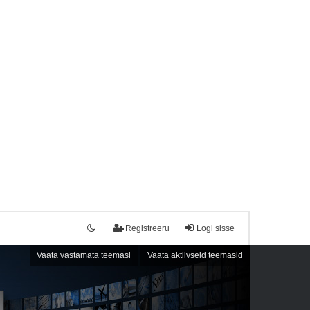
Registreeru
Logi sisse
Vaata vastamata teemasi
Vaata aktiivseid teemasid