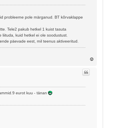
maid probleeme pole märganud. BT kõrvaklappe
e. Tele2 pakub hetkel 1 kuist tasuta
liituda, kuid hetkel ei ole soodustust.
nende päevade eest, mil teenus aktiveeritud.
Ü
l
e
s
ammid.9 eurot kuu - tänan