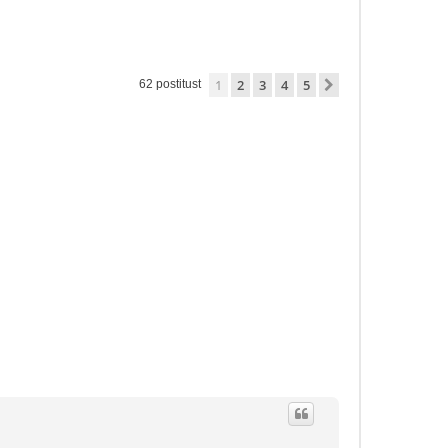
1
2
3
4
5
Järgmine
62 postitust