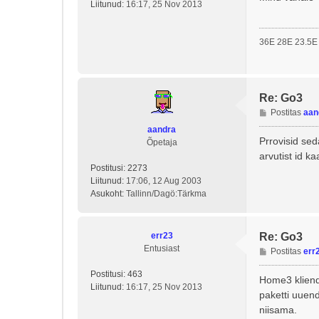
Liitunud:
16:17, 25 Nov 2013
t
i
t
36E 28E 23.5E
u
s
Re: Go3
P
Postitas
aan
o
aandra
s
Prrovisid se
Õpetaja
t
arvutist id ka
i
Postitusi:
2273
t
Liitunud:
17:06, 12 Aug 2003
u
Asukoht:
Tallinn/Dagö:Tärkma
s
err23
Re: Go3
Entusiast
P
Postitas
err
o
Postitusi:
463
s
Home3 kliendi
Liitunud:
16:17, 25 Nov 2013
t
paketti uuen
i
niisama.
t