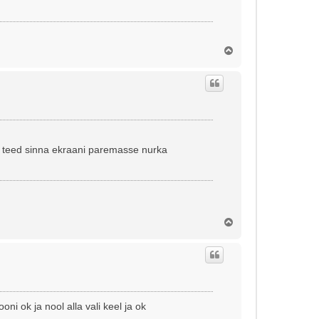
Ü
l
e
s
iga teed sinna ekraani paremasse nurka
Ü
l
e
s
ni ok ja nool alla vali keel ja ok