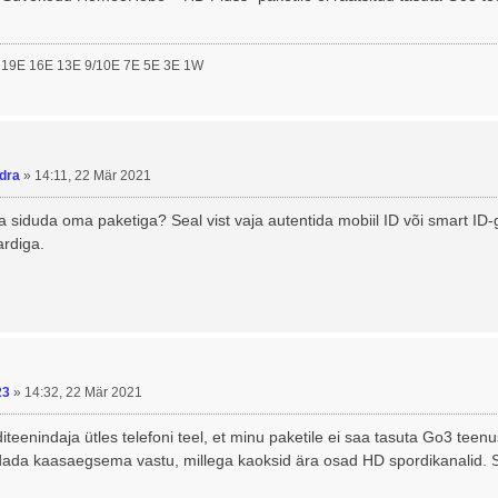
 19E 16E 13E 9/10E 7E 5E 3E 1W
dra
»
14:11, 22 Mär 2021
da siduda oma paketiga? Seal vist vaja autentida mobiil ID või smart 
ardiga.
23
»
14:32, 22 Mär 2021
teenindaja ütles telefoni teel, et minu paketile ei saa tasuta Go3 teen
dada kaasaegsema vastu, millega kaoksid ära osad HD spordikanalid. S