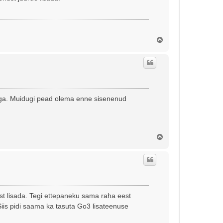
Ü
l
e
s
ID-ga. Muidugi pead olema enne sisenenud
Ü
l
e
s
ust lisada. Tegi ettepaneku sama raha eest
iis pidi saama ka tasuta Go3 lisateenuse