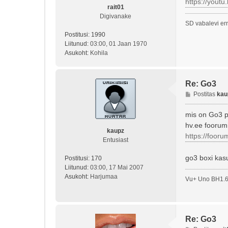
https://yout
i
rait01
t
Digivanake
SD vabalevi err
u
s
Postitusi:
1990
Liitunud:
03:00, 01 Jaan 1970
Asukoht:
Kohila
Re: Go3
P
Postitas
kau
o
s
mis on Go3 p
t
hv.ee foorumi
i
kaupz
https://fooru
t
Entusiast
u
go3 boxi kas
s
Postitusi:
170
Liitunud:
03:00, 17 Mai 2007
Asukoht:
Harjumaa
Vu+ Uno BH1.6.
Re: Go3