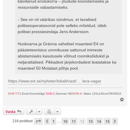
käivitanud eriolukorra – jõudude koondamiseks ja
ressursside vabastamiseks.
- See on nii väärikas sündmus, et tavalised
politseioperatsioonid pole selleks mõeldud, ütleb
politsei pressiesindaja Jens Andersson.
Huskvarna ja Gränna vahelisel maanteel E4 on
päästeteenistus ummikusse sattunud inimeste
abistamiseks kasutusele võtnud roomiksõidukid ja
neljarattalised. Pikkadest järjekordadest teatatakse ka
maanteel 50 Motalast põhja pool.
https://www.svt.se/nyheter/lokalt/vast/ ... lera-vagar
DVB-T/T2
:Eesti-SoomeDigi/
DVB-C
:Starman HD/
DVB-S
: Mabo 125x140cm/TBS5922
Ü
l
e
Vasta
s
12
. leht
15
-st
1
10
11
12
13
14
15
Eelmine
Järgm
218 postitust
…