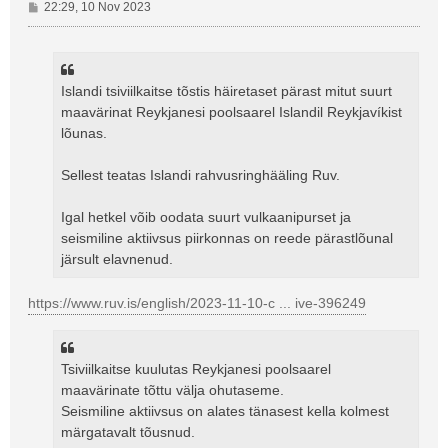
P
22:29, 10 Nov 2023
o
s
t
i
Islandi tsiviilkaitse tõstis häiretaset pärast mitut suurt
t
maavärinat Reykjanesi poolsaarel Islandil Reykjavíkist
u
s
lõunas.
Sellest teatas Islandi rahvusringhääling Ruv.
Igal hetkel võib oodata suurt vulkaanipurset ja
seismiline aktiivsus piirkonnas on reede pärastlõunal
järsult elavnenud.
https://www.ruv.is/english/2023-11-10-c ... ive-396249
Tsiviilkaitse kuulutas Reykjanesi poolsaarel
maavärinate tõttu välja ohutaseme.
Seismiline aktiivsus on alates tänasest kella kolmest
märgatavalt tõusnud.