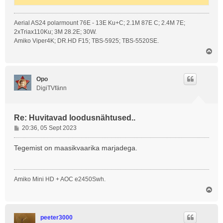
Aerial AS24 polarmount 76E - 13E Ku+C; 2.1M 87E C; 2.4M 7E;
2xTriax110Ku; 3M 28.2E; 30W.
Amiko Viper4K; DR.HD F15; TBS-5925; TBS-5520SE.
Ü
l
e
s
Opo
DigiTVfänn
Re: Huvitavad loodusnähtused..
P
20:36, 05 Sept 2023
o
s
Tegemist on maasikvaarika marjadega.
t
i
t
Amiko Mini HD + AOC e2450Swh.
u
Ü
s
l
e
s
peeter3000