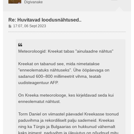
Digivanake
Re: Huvitavad loodusnähtused..
P
17:07, 06 Sept 2023
o
s
t
i
Meteoroloogid: Kreekat tabas "ainulaadne nähtus"
t
u
s
Kreekat on tabanud see, mida nimetatakse
"enneolematuks nähtuseks". Ühe ööpäevaga on
sadanud 600–800 millimeetrit vihma, teatab
uudisteagentuur AFP.
On Kreeka meteorolooge, kes kirjeldavad seda kui
enneolematut nähtust.
Torm Daniel on viimastel päevadel Kreekasse toonud
paduvihma ja rekordiliselt palju sademeid. Kreekas
ning ka Türgis ja Bulgaarias on hukkunud vähemalt
kaks inimest, paduvihm ja üleujutus on nõudnud mitu