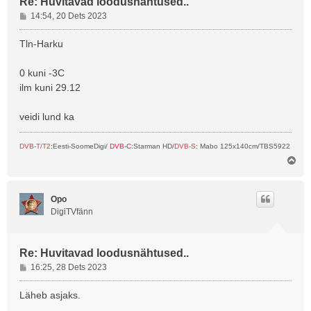
Re: Huvitavad loodusnähtused..
P
14:54, 20 Dets 2023
o
s
Tln-Harku
t
i
0 kuni -3C
t
ilm kuni 29.12
u
s
veidi lund ka
DVB-T/T2
:Eesti-SoomeDigi/
DVB-C
:Starman HD/
DVB-S
: Mabo 125x140cm/TBS5922
Ü
l
e
s
Opo
DigiTVfänn
Re: Huvitavad loodusnähtused..
P
16:25, 28 Dets 2023
o
s
Läheb asjaks.
t