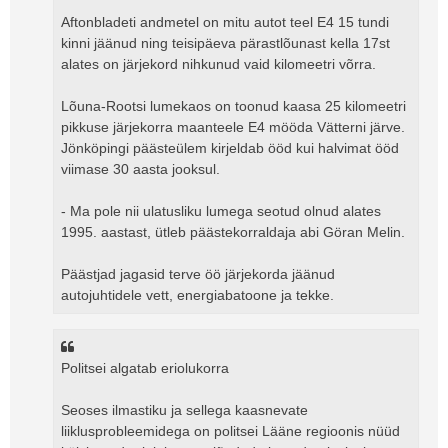
Aftonbladeti andmetel on mitu autot teel E4 15 tundi
kinni jäänud ning teisipäeva pärastlõunast kella 17st
alates on järjekord nihkunud vaid kilomeetri võrra.
Lõuna-Rootsi lumekaos on toonud kaasa 25 kilomeetri
pikkuse järjekorra maanteele E4 mööda Vätterni järve.
Jönköpingi päästeülem kirjeldab ööd kui halvimat ööd
viimase 30 aasta jooksul.
- Ma pole nii ulatusliku lumega seotud olnud alates
1995. aastast, ütleb päästekorraldaja abi Göran Melin.
Päästjad jagasid terve öö järjekorda jäänud
autojuhtidele vett, energiabatoone ja tekke.
Politsei algatab eriolukorra
Seoses ilmastiku ja sellega kaasnevate
liiklusprobleemidega on politsei Lääne regioonis nüüd