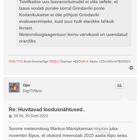
Tsiviilkaitse uus laavavoolumudel ei viita sellele, et
laava voolab purske korral Grindavíki poole.
Kodanikukaitse ei ütle põhjust Grindavíki
evakueerimiseks, kuid suur hulk elanikke lahkub
linnast.
Meteoroloogiaagentuuri lennu värvikood on uuendatud
oranžiks.
DVB-T/T2
:Eesti-SoomeDigi/
DVB-C
:Starman HD/
DVB-S
: Mabo 125x140cm/TBS5922
Ü
l
e
s
Opo
DigiTVfänn
Re: Huvitavad loodusnähtused..
P
09:50, 20 Dets 2023
o
s
Soome meteoroloog Markus Mäntykannas
kirjutas
juba
t
novembri lõpus, et olukord meenutab 2010 aasta lõpu seisu.
i