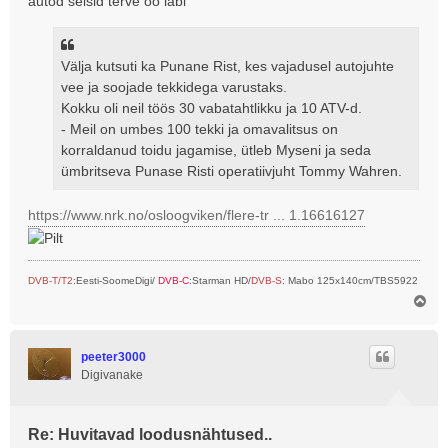
autod seisid terve öö läbi
i
t
u
s
Välja kutsuti ka Punane Rist, kes vajadusel autojuhte
vee ja soojade tekkidega varustaks.
Kokku oli neil töös 30 vabatahtlikku ja 10 ATV-d.
- Meil ​​on umbes 100 tekki ja omavalitsus on
korraldanud toidu jagamise, ütleb Myseni ja seda
ümbritseva Punase Risti operatiivjuht Tommy Wahren.
https://www.nrk.no/osloogviken/flere-tr ... 1.16616127
DVB-T/T2
:Eesti-SoomeDigi/
DVB-C
:Starman HD/
DVB-S
: Mabo 125x140cm/TBS5922
Ü
l
e
s
peeter3000
Digivanake
Re: Huvitavad loodusnähtused..