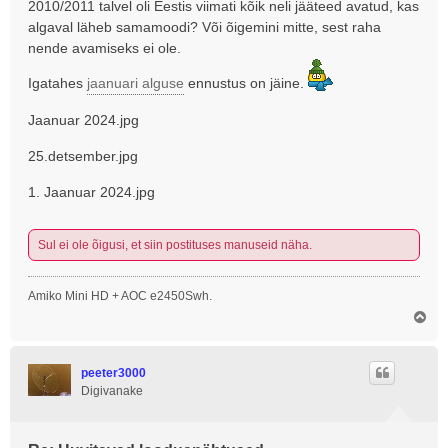
2010/2011 talvel oli Eestis viimati kõik neli jääteed avatud, kas
t
algaval läheb samamoodi? Või õigemini mitte, sest raha
u
nende avamiseks ei ole.
s
Igatahes
jaanuari alguse
ennustus on jäine.
Jaanuar 2024.jpg
25.detsember.jpg
1. Jaanuar 2024.jpg
Sul ei ole õigusi, et siin postituses manuseid näha.
Amiko Mini HD + AOC e2450Swh.
Ü
l
e
s
peeter3000
Digivanake