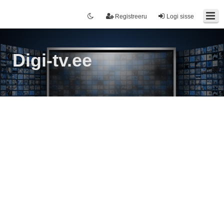
Registreeru
Logi sisse
Digi-tv.ee