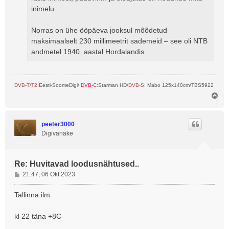
inimelu.
Norras on ühe ööpäeva jooksul mõõdetud
maksimaalselt 230 millimeetrit sademeid – see oli NTB
andmetel 1940. aastal Hordalandis.
DVB-T/T2
:Eesti-SoomeDigi/
DVB-C
:Starman HD/
DVB-S
: Mabo 125x140cm/TBS5922
Ü
l
e
s
peeter3000
Digivanake
Re: Huvitavad loodusnähtused..
P
21:47, 06 Okt 2023
o
s
Tallinna ilm
t
i
kl 22 täna +8C
t