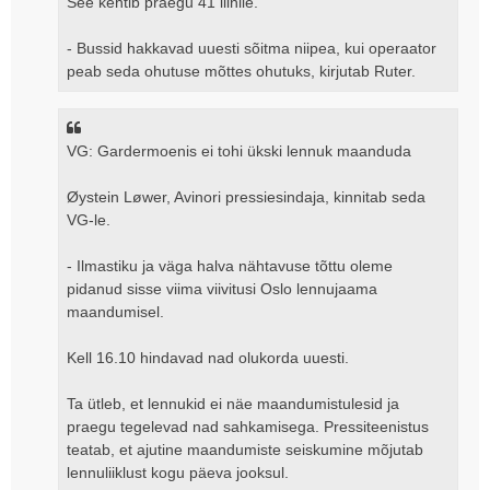
See kehtib praegu 41 liinile.
- Bussid hakkavad uuesti sõitma niipea, kui operaator
peab seda ohutuse mõttes ohutuks, kirjutab Ruter.
VG: Gardermoenis ei tohi ükski lennuk maanduda
Øystein Løwer, Avinori pressiesindaja, kinnitab seda
VG-le.
- Ilmastiku ja väga halva nähtavuse tõttu oleme
pidanud sisse viima viivitusi Oslo lennujaama
maandumisel.
Kell 16.10 hindavad nad olukorda uuesti.
Ta ütleb, et lennukid ei näe maandumistulesid ja
praegu tegelevad nad sahkamisega. Pressiteenistus
teatab, et ajutine maandumiste seiskumine mõjutab
lennuliiklust kogu päeva jooksul.