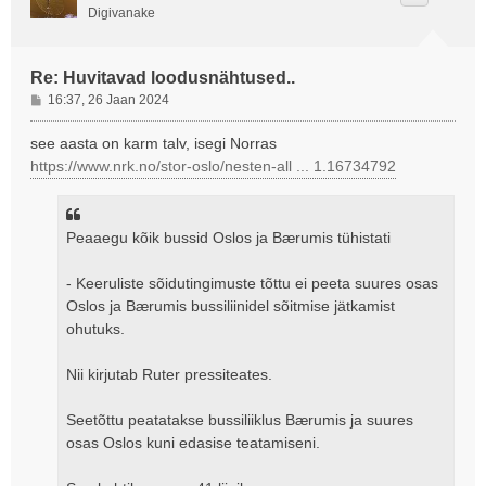
Digivanake
Re: Huvitavad loodusnähtused..
P
16:37, 26 Jaan 2024
o
s
see aasta on karm talv, isegi Norras
t
https://www.nrk.no/stor-oslo/nesten-all ... 1.16734792
i
t
u
s
Peaaegu kõik bussid Oslos ja Bærumis tühistati
- Keeruliste sõidutingimuste tõttu ei peeta suures osas
Oslos ja Bærumis bussiliinidel sõitmise jätkamist
ohutuks.
Nii kirjutab Ruter pressiteates.
Seetõttu peatatakse bussiliiklus Bærumis ja suures
osas Oslos kuni edasise teatamiseni.