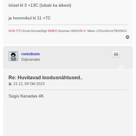
u
öösel kl 3 +13C (lubab ka äikest)
s
ja hommikul kl 11 +7C
DVB-T/T2
:Eesti-SoomeDigi/
DVB-C
:Starman HD/
DVB-S
: Mabo 125x140cm/TBS5922
Ü
l
e
s
rootsikunn
Digivanake
Re: Huvitavad loodusnähtused..
P
21:12, 09 Okt 2023
o
s
Sügis Kanadas 4K
t
i
t
u
s