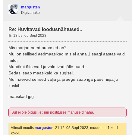
margusten
Digivanake
Re: Huvitavad loodusnähtused..
P
13:59, 05 Sept 2023
o
s
Mis marjad need punased on?
t
Mul on sellised aedmaasikad mis ei anna 1 saagi aastas vaid
i
mitu.
t
Muudkui õitsevad ja valmivad jälle uued.
u
Sedasi saab maasikaid ka sügisel.
s
Mul näevad sellised välja ja praegu saab iga päev niipalju
kuskil.
maasikad.jpg
Sul ei ole õigusi, et siin postituses manuseid näha.
Viimati muutis
margusten
, 21:12, 05 Sept 2023, muudetud 1 kord
kokku.