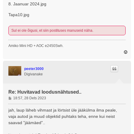
i
8. Jaanuar 2024.jpg
t
u
Tapa10.jpg
s
Sul ei ole õigusi, et siin postituses manuseid näha.
Amiko Mini HD + AOC e2450Swh.
Ü
l
e
s
peeter3000
Digivanake
Re: Huvitavad loodusnähtused..
P
18:57, 28 Dets 2023
o
s
jah, laup läheb vihmast ja lörtsist üle jääkülma ilma peale,
t
vaja autod ja muud objektid puhtaks teha, enne kui neist
i
saavad "jäämäed"..
t
u