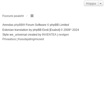
Hüppa
Foorumi pealeht
Arendas
phpBB
® Forum Software © phpBB Limited
Estonian translation by phpBB Eesti [Exabot] © 2008*-2024
Style we_universal created by
INVENTEA
|
nextgen
Privaatsus
|
Kasutajatingimused