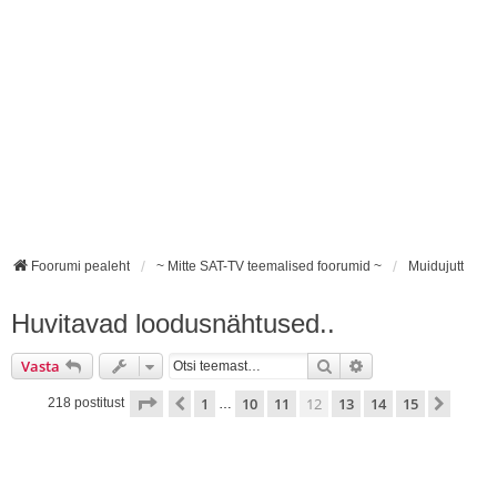
Foorumi pealeht
~ Mitte SAT-TV teemalised foorumid ~
Muidujutt
Huvitavad loodusnähtused..
Otsi
Täiendatud otsing
Vasta
12
. leht
15
-st
1
10
11
12
13
14
15
Eelmine
Järgm
218 postitust
…