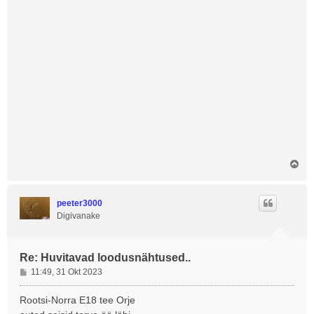
Ü
l
e
s
peeter3000
Digivanake
Re: Huvitavad loodusnähtused..
P
11:49, 31 Okt 2023
o
s
Rootsi-Norra E18 tee Orje
t