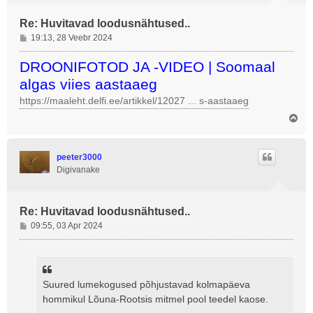
Re: Huvitavad loodusnähtused..
P
19:13, 28 Veebr 2024
o
s
DROONIFOTOD JA -VIDEO | Soomaal
t
algas viies aastaaeg
i
https://maaleht.delfi.ee/artikkel/12027 ... s-aastaaeg
t
u
Ü
s
l
e
s
peeter3000
Digivanake
Re: Huvitavad loodusnähtused..
P
09:55, 03 Apr 2024
o
s
t
i
Suured lumekogused põhjustavad kolmapäeva
t
hommikul Lõuna-Rootsis mitmel pool teedel kaose.
u
s