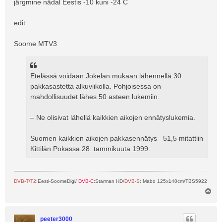
järgmine nädal Eestis -10 kuni -24 C
s
edit
Soome MTV3
Etelässä voidaan Jokelan mukaan lähennellä 30
pakkasastetta alkuviikolla. Pohjoisessa on
mahdollisuudet lähes 50 asteen lukemiin.
– Ne olisivat lähellä kaikkien aikojen ennätyslukemia.
Suomen kaikkien aikojen pakkasennätys –51,5 mitattiin
Kittilän Pokassa 28. tammikuuta 1999.
DVB-T/T2
:Eesti-SoomeDigi/
DVB-C
:Starman HD/
DVB-S
: Mabo 125x140cm/TBS5922
Ü
l
e
s
peeter3000