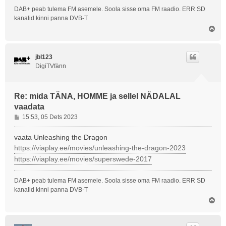
t
DAB+ peab tulema FM asemele. Soola sisse oma FM raadio. ERR SD
u
kanalid kinni panna DVB-T
s
Ü
l
e
s
jbl123
DigiTVfänn
Re: mida TÄNA, HOMME ja sellel NÄDALAL
vaadata
P
15:53, 05 Dets 2023
o
s
vaata Unleashing the Dragon
t
https://viaplay.ee/movies/unleashing-the-dragon-2023
i
https://viaplay.ee/movies/superswede-2017
t
u
s
DAB+ peab tulema FM asemele. Soola sisse oma FM raadio. ERR SD
kanalid kinni panna DVB-T
Ü
l
e
s