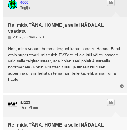
0000
Tegija
Re: mida TÄNA, HOMME ja sellel NÄDALAL
vaadata
P
20:52, 25 Nov 2023
o
s
Noh, mina vaatan homme koguni kahte saadet. Homne Eesti
t
otsib superstaari, mis tuleb TV3’est, ei ole küll võistlussaade
i
vaid selle telgitagustest, aga hoian seal pöialt Austraalia
t
noormehele (Robin Kristofer Kukk) ja ilmselt kui tuleb
u
superfinaal, siis helistan tema numbrile ka, ehk annan oma
s
hääle.
Ü
l
e
s
jbl123
DigiTVfänn
Re: mida TÄNA, HOMME ja sellel NÄDALAL