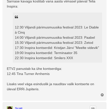
Sarnase kavaga kostitab vana aasta viimasel päeval Telia
s
Inspira:
12:30 Viljandi pärimusmuusika festival 2023: Le Diable
à Cinq
14:00 Viljandi pärimusmuusika festival 2023: Paabel
15:30 Viljandi pärimusmuusika festival 2023: Zetod
17:30 Inspira kontserdid: Kristjan Järvi "Meelte videvik"
19:00 Inspira kontserdid: Terminaator 35
22:30 Inspira kontserdid: Smilers XXX
ETV2 panustab ka ühe kontserdiga:
12:45 Tina Turner Arnhemis
Lisaks veel väga esinduslik ja nauditav valik kontserte on
üleval ERRi Jupiteris.
Ü
l
e
s
Scott