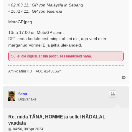
• 02./03.11.: GP von Malaysia in Sepang
• 16./17.11.: GP von Valencia
MotoGP.jpeg
Täna 17:00 on MotoGP sprint.
DF1 enda kodulehest
mingit abi ei ole, aga veel olen
märganud Vormel E ja jalka ülekandeid.
Sul ei ole õigusi, et siin postituses manuseid näha.
Amiko Mini HD + AOC e2450Swh.
Ü
l
e
s
Scott
Digivanake
Re: mida TÄNA, HOMME ja sellel NÄDALAL
vaadata
P
04:56, 08 Apr 2024