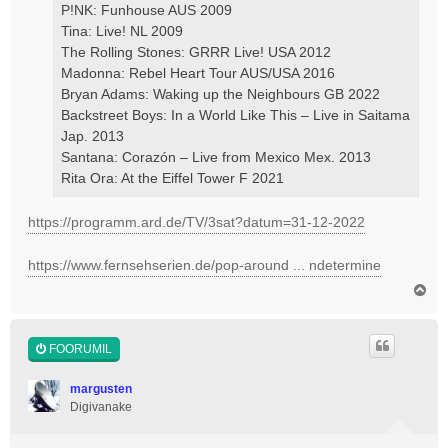
P!NK: Funhouse AUS 2009
Tina: Live! NL 2009
The Rolling Stones: GRRR Live! USA 2012
Madonna: Rebel Heart Tour AUS/USA 2016
Bryan Adams: Waking up the Neighbours GB 2022
Backstreet Boys: In a World Like This – Live in Saitama
Jap. 2013
Santana: Corazón – Live from Mexico Mex. 2013
Rita Ora: At the Eiffel Tower F 2021
https://programm.ard.de/TV/3sat?datum=31-12-2022
https://www.fernsehserien.de/pop-around ... ndetermine
Ü
l
e
s
FOORUMIL
margusten
Digivanake