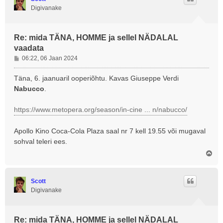
Digivanake
Re: mida TÄNA, HOMME ja sellel NÄDALAL
vaadata
P
06:22, 06 Jaan 2024
o
s
Täna, 6. jaanuaril ooperiõhtu. Kavas Giuseppe Verdi
t
Nabucco
.
i
t
https://www.metopera.org/season/in-cine ... n/nabucco/
u
s
Apollo Kino Coca-Cola Plaza saal nr 7 kell 19.55 või mugaval
sohval teleri ees.
Ü
l
e
s
Scott
Digivanake
Re: mida TÄNA, HOMME ja sellel NÄDALAL