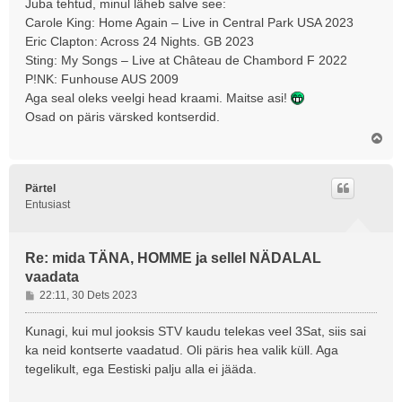
Juba tehtud, minul läheb salve see:
t
Carole King: Home Again – Live in Central Park USA 2023
i
Eric Clapton: Across 24 Nights. GB 2023
t
Sting: My Songs – Live at Château de Chambord F 2022
u
P!NK: Funhouse AUS 2009
s
Aga seal oleks veelgi head kraami. Maitse asi!
Osad on päris värsked kontserdid.
Ü
l
e
s
Pärtel
Entusiast
Re: mida TÄNA, HOMME ja sellel NÄDALAL
vaadata
P
22:11, 30 Dets 2023
o
s
Kunagi, kui mul jooksis STV kaudu telekas veel 3Sat, siis sai
t
ka neid kontserte vaadatud. Oli päris hea valik küll. Aga
i
tegelikult, ega Eestiski palju alla ei jääda.
t
u