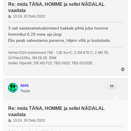
Re: mida TÄNA, HOMME ja sellel NÄDALAL
vaadata
P
19:19, 30 Dets 2023
o
s
3 sati aastavahetuskontsert hakkab pihta juba homme
t
hommikul 6.29 meie aja järgi.
i
Eks peab salvestama panema, hiljem võib ju kustutada.
t
u
Aerial AS24 polarmount 76E - 13E Ku+C; 2.1M 87E C; 2.4M 7E;
s
2xTriax110Ku; 3M 28.2E; 30W.
Amiko Viper4K; DR.HD F15; TBS-5925; TBS-5520SE.
Ü
l
e
s
0000
Tegija
Re: mida TÄNA, HOMME ja sellel NÄDALAL
vaadata
P
19:24, 30 Dets 2023
o
s