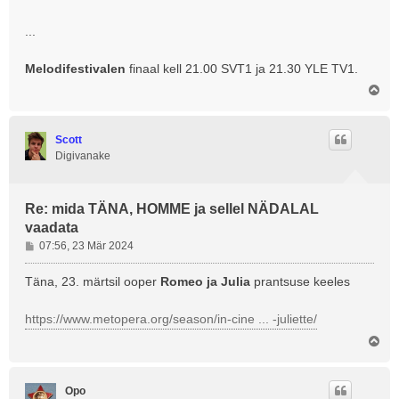
...
Melodifestivalen
finaal kell 21.00 SVT1 ja 21.30 YLE TV1.
Ü
l
e
s
Scott
Digivanake
Re: mida TÄNA, HOMME ja sellel NÄDALAL
vaadata
P
07:56, 23 Mär 2024
o
s
Täna, 23. märtsil ooper
Romeo ja Julia
prantsuse keeles
t
i
https://www.metopera.org/season/in-cine ... -juliette/
t
Ü
u
l
s
e
s
Opo