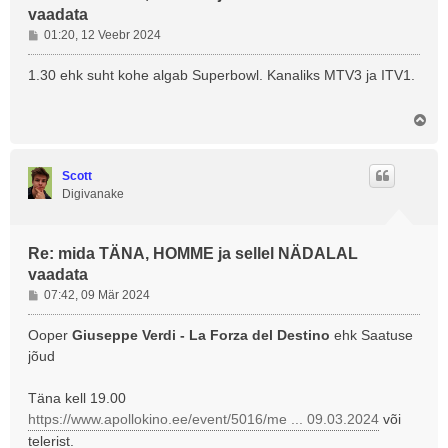
vaadata
P
01:20, 12 Veebr 2024
o
s
1.30 ehk suht kohe algab Superbowl. Kanaliks MTV3 ja ITV1.
t
i
Ü
t
l
u
e
s
s
Scott
Digivanake
Re: mida TÄNA, HOMME ja sellel NÄDALAL
vaadata
P
07:42, 09 Mär 2024
o
s
Ooper
Giuseppe Verdi - La Forza del Destino
ehk Saatuse
t
jõud
i
t
Täna kell 19.00
u
https://www.apollokino.ee/event/5016/me ... 09.03.2024
või
s
telerist.