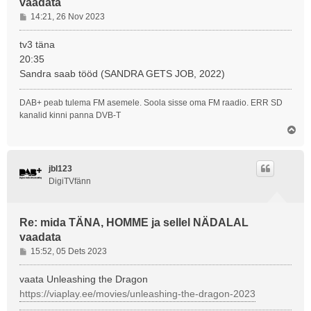
vaadata
P
14:21, 26 Nov 2023
o
s
tv3 täna
t
20:35
i
Sandra saab tööd (SANDRA GETS JOB, 2022)
t
u
DAB+ peab tulema FM asemele. Soola sisse oma FM raadio. ERR SD
s
kanalid kinni panna DVB-T
Ü
l
e
s
jbl123
DigiTVfänn
Re: mida TÄNA, HOMME ja sellel NÄDALAL
vaadata
P
15:52, 05 Dets 2023
o
s
vaata Unleashing the Dragon
t
https://viaplay.ee/movies/unleashing-the-dragon-2023
i