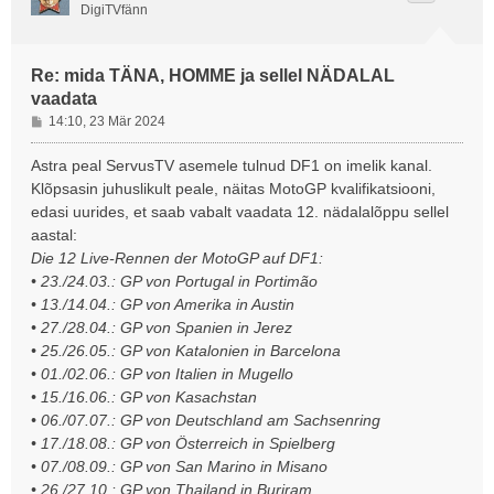
DigiTVfänn
Re: mida TÄNA, HOMME ja sellel NÄDALAL
vaadata
P
14:10, 23 Mär 2024
o
s
Astra peal ServusTV asemele tulnud DF1 on imelik kanal.
t
Klõpsasin juhuslikult peale, näitas MotoGP kvalifikatsiooni,
i
edasi uurides, et saab vabalt vaadata 12. nädalalõppu sellel
t
aastal:
u
Die 12 Live-Rennen der MotoGP auf DF1:
s
• 23./24.03.: GP von Portugal in Portimão
• 13./14.04.: GP von Amerika in Austin
• 27./28.04.: GP von Spanien in Jerez
• 25./26.05.: GP von Katalonien in Barcelona
• 01./02.06.: GP von Italien in Mugello
• 15./16.06.: GP von Kasachstan
• 06./07.07.: GP von Deutschland am Sachsenring
• 17./18.08.: GP von Österreich in Spielberg
• 07./08.09.: GP von San Marino in Misano
• 26./27.10.: GP von Thailand in Buriram