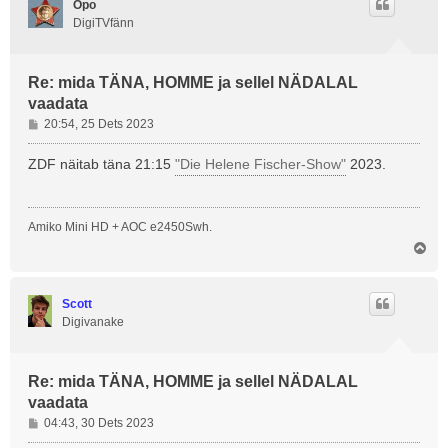
Opo
DigiTVfänn
Re: mida TÄNA, HOMME ja sellel NÄDALAL
vaadata
P
20:54, 25 Dets 2023
o
s
ZDF näitab täna 21:15
"Die Helene Fischer-Show"
2023.
t
i
t
Amiko Mini HD + AOC e2450Swh.
u
Ü
s
l
e
s
Scott
Digivanake
Re: mida TÄNA, HOMME ja sellel NÄDALAL
vaadata
P
04:43, 30 Dets 2023
o