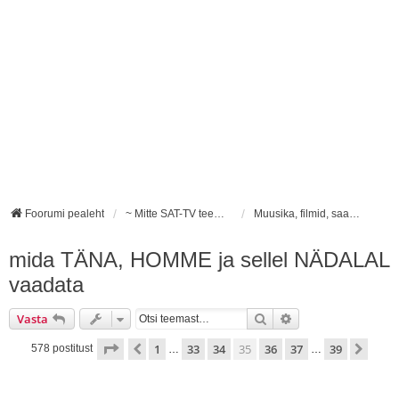
Foorumi pealeht
~ Mitte SAT-TV teemalised foorumid ~
Muusika, filmid, saated, seriaalid ......
mida TÄNA, HOMME ja sellel NÄDALAL
vaadata
Otsi
Täiendatud otsing
Vasta
35
. leht
39
-st
1
33
34
35
36
37
39
Eelmine
Järg
578 postitust
…
…