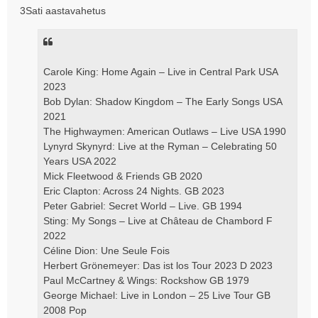
s
3Sati aastavahetus
t
i
t
u
s
Carole King: Home Again – Live in Central Park USA
2023
Bob Dylan: Shadow Kingdom – The Early Songs USA
2021
The Highwaymen: American Outlaws – Live USA 1990
Lynyrd Skynyrd: Live at the Ryman – Celebrating 50
Years USA 2022
Mick Fleetwood & Friends GB 2020
Eric Clapton: Across 24 Nights. GB 2023
Peter Gabriel: Secret World – Live. GB 1994
Sting: My Songs – Live at Château de Chambord F
2022
Céline Dion: Une Seule Fois
Herbert Grönemeyer: Das ist los Tour 2023 D 2023
Paul McCartney & Wings: Rockshow GB 1979
George Michael: Live in London – 25 Live Tour GB
2008 Pop