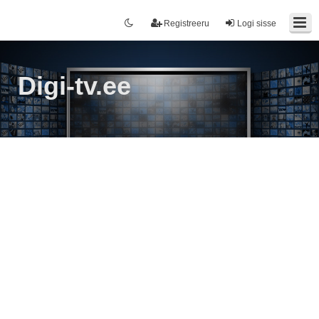
Registreeru
Logi sisse
Digi-tv.ee