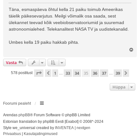
o
s
Täna, esmaspäeva õhtul kella 21 paiku toimub Ameerikas
t
täielik päikesevarjutus. Meilgi võimalik osa saada, sest
i
ülekannet teevad kõik veebiobservatooriumid ja suuremad
t
astronoomialehed. Telekanalitest NASA TV ja uudistekanalid.
u
s
Umbes kella 19 paiku hakkab pihta.
Ü
l
e
Vasta
s
35
. leht
39
-st
1
33
34
35
36
37
39
Eelmine
Järg
578 postitust
…
…
Hüppa
Foorumi pealeht
Arendas
phpBB
® Forum Software © phpBB Limited
Estonian translation by phpBB Eesti [Exabot] © 2008*-2024
Style we_universal created by
INVENTEA
|
nextgen
Privaatsus
|
Kasutajatingimused