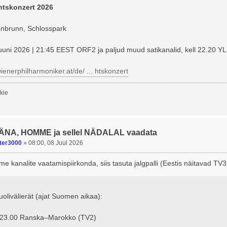
tskonzert 2026
nbrunn, Schlosspark
juuni 2026 | 21:45 EEST ORF2 ja paljud muud satikanalid, kell 22.20 
ienerphilharmoniker.at/de/ ... htskonzert
kie
TÄNA, HOMME ja sellel NÄDALAL vaadata
ter3000
»
08:00, 08 Juul 2026
e kanalite vaatamispiirkonda, siis tasuta jalgpalli (Eestis näitavad TV3
uolivälierät (ajat Suomen aikaa):
o 23.00 Ranska–Marokko (TV2)