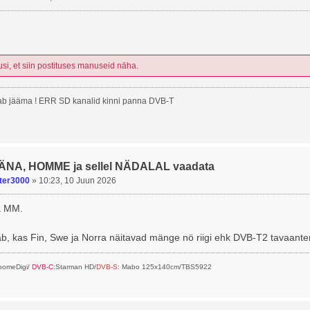
usi, et siin postituses manuseid näha.
b jääma ! ERR SD kanalid kinni panna DVB-T
TÄNA, HOMME ja sellel NÄDALAL vaadata
ter3000
»
10:23, 10 Juun 2026
a MM.
ab, kas Fin, Swe ja Norra näitavad mänge nö riigi ehk DVB-T2 tavaante
SoomeDigi/
DVB-C
:Starman HD/
DVB-S
: Mabo 125x140cm/TBS5922