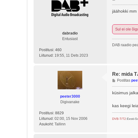
o
s
jäähokki mm
t
i
t
Sul ei ole õig
u
dabradio
s
Entusiast
DAB raadio pea
Postitusi:
460
Liitunud:
19:55, 11 Dets 2023
Re: mida 
P
Postitas
pee
o
s
küsimus jalk
peeter3000
t
Digivanake
i
kas keegi lei
t
Postitusi:
8829
u
Liitunud:
02:00, 15 Nov 2006
s
DVB-T/T2
:Eesti-
Asukoht:
Tallinn