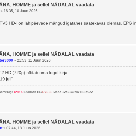
TÄNA, HOMME ja sellel NÄDALAL vaadata
»
16:35, 10 Juun 2026
V3 HD-l on lähipäevade mängud igatahes saatekavas olemas. EPG inf
TÄNA, HOMME ja sellel NÄDALAL vaadata
ter3000
»
21:53, 11 Juun 2026
2 HD (720p) näitab oma logol kirja:
19 juli"
SoomeDigi/
DVB-C
:Starman HD/
DVB-S
: Mabo 125x140cm/TBS5922
TÄNA, HOMME ja sellel NÄDALAL vaadata
tt
»
07:44, 18 Juun 2026