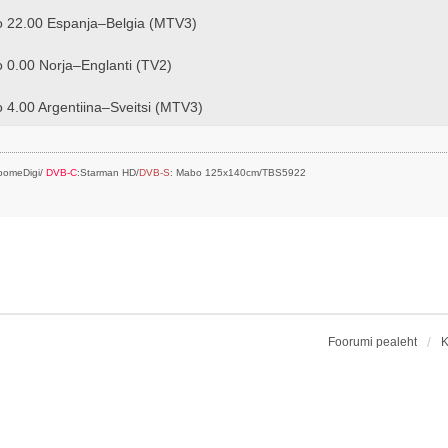
lo 22.00 Espanja–Belgia (MTV3)
o 0.00 Norja–Englanti (TV2)
o 4.00 Argentiina–Sveitsi (MTV3)
SoomeDigi/
DVB-C
:Starman HD/
DVB-S
: Mabo 125x140cm/TBS5922
Foorumi pealeht
K