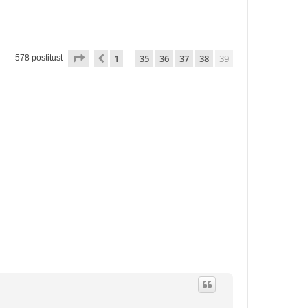
39
. leht
39
-st
1
35
36
37
38
39
Eelmine
578 postitust
…