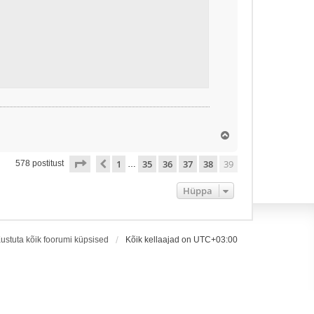
Ü
l
e
39
. leht
39
-st
1
35
36
37
38
39
Eelmine
578 postitust
…
s
Hüppa
ustuta kõik foorumi küpsised
Kõik kellaajad on
UTC+03:00