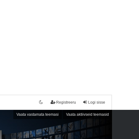
Registreeru
Logi sisse
Vaata vastamata teemasi
Vaata aktiivseid teemasid