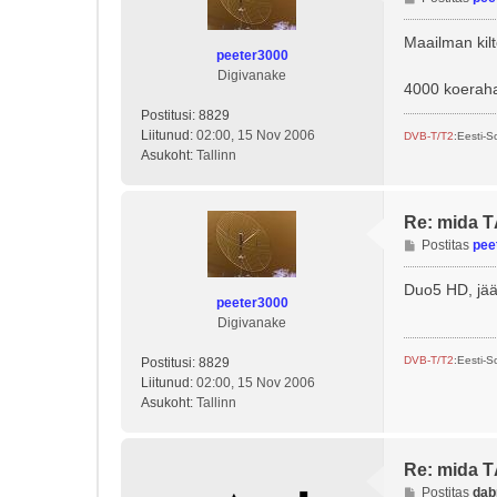
o
s
Maailman kil
peeter3000
t
Digivanake
i
4000 koeraha
t
Postitusi:
8829
u
Liitunud:
02:00, 15 Nov 2006
s
DVB-T/T2
:Eesti-
Asukoht:
Tallinn
Re: mida 
P
Postitas
pee
o
s
Duo5 HD, jää
peeter3000
t
Digivanake
i
t
DVB-T/T2
:Eesti-
Postitusi:
8829
u
Liitunud:
02:00, 15 Nov 2006
s
Asukoht:
Tallinn
Re: mida 
P
Postitas
dab