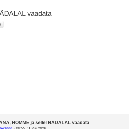
NÄDALAL vaadata
i
Täiendatud otsing
TÄNA, HOMME ja sellel NÄDALAL vaadata
ter3000
»
08:55, 11 Mai 2026