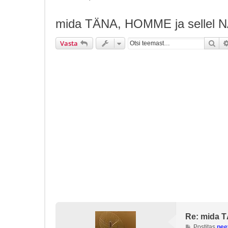
mida TÄNA, HOMME ja sellel 
Ots
Vasta
Re: mida 
P
Postitas
pee