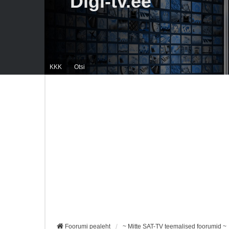
Digi-tv.ee
KKK
Otsi
Foorumi pealeht
~ Mitte SAT-TV teemalised foorumid ~