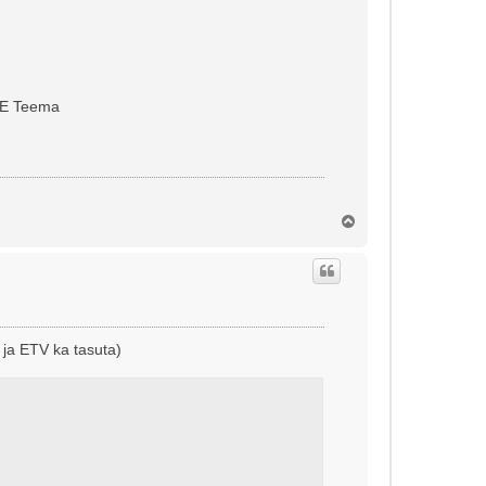
YLE Teema
Ü
l
e
s
 ja ETV ka tasuta)