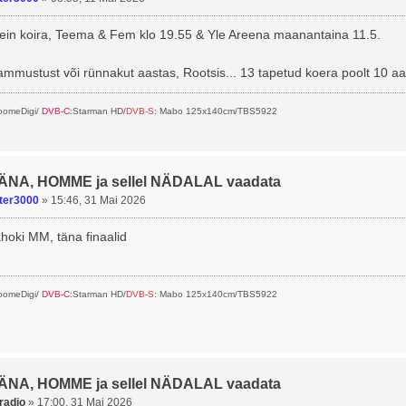
tein koira, Teema & Fem klo 19.55 & Yle Areena maanantaina 11.5.
mmustust või rünnakut aastas, Rootsis... 13 tapetud koera poolt 10 a
SoomeDigi/
DVB-C
:Starman HD/
DVB-S
: Mabo 125x140cm/TBS5922
TÄNA, HOMME ja sellel NÄDALAL vaadata
ter3000
»
15:46, 31 Mai 2026
hoki MM, täna finaalid
SoomeDigi/
DVB-C
:Starman HD/
DVB-S
: Mabo 125x140cm/TBS5922
TÄNA, HOMME ja sellel NÄDALAL vaadata
radio
»
17:00, 31 Mai 2026