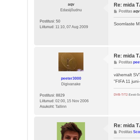
aqv
Re: mida 
Edasijõudnu
P
Postitas
aqv
o
Postitusi:
50
s
Soomlaste MT
Liitunud:
11:10, 07 Aug 2009
t
i
t
u
s
Re: mida 
P
Postitas
pee
o
s
vähemalt SVT
peeter3000
t
"FIFA 11 juni-
Digivanake
i
t
DVB-T/T2
:Eesti-
Postitusi:
8829
u
Liitunud:
02:00, 15 Nov 2006
s
Asukoht:
Tallinn
Re: mida 
P
Postitas
Sco
o