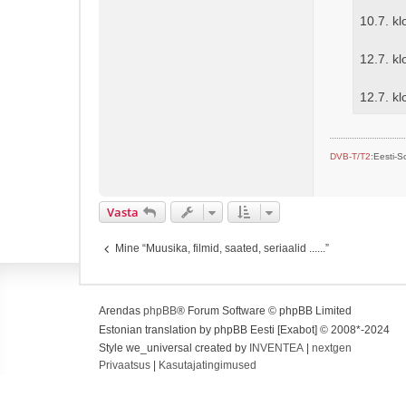
10.7. k
12.7. kl
12.7. kl
DVB-T/T2
:Eesti-
Vasta
Mine “Muusika, filmid, saated, seriaalid ......”
Arendas
phpBB
® Forum Software © phpBB Limited
Estonian translation by phpBB Eesti [Exabot] © 2008*-2024
Style we_universal created by
INVENTEA
|
nextgen
Privaatsus
|
Kasutajatingimused