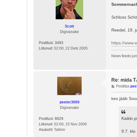
s
Sommernach
t
i
Schloss Schö
t
u
Scott
Reedel, 19. 
s
Digivanake
https://www.w
Postitusi:
3493
Liitunud:
02:00, 22 Dets 2005
News feeds jun
Re: mida 
P
Postitas
pee
o
s
kes jääb Soom
peeter3000
t
Digivanake
i
t
Kaikki p
Postitusi:
8829
u
Liitunud:
02:00, 15 Nov 2006
s
Asukoht:
Tallinn
9.7. kl