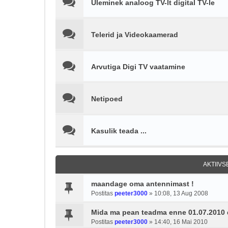
Üleminek analoog TV-lt digital TV-le
Telerid ja Videokaamerad
Arvutiga Digi TV vaatamine
Netipoed
Kasulik teada ...
AKTIIV
maandage oma antennimast !
Postitas
peeter3000
»
10:08, 13 Aug 2008
Mida ma pean teadma enne 01.07.2010 
Postitas
peeter3000
»
14:40, 16 Mai 2010