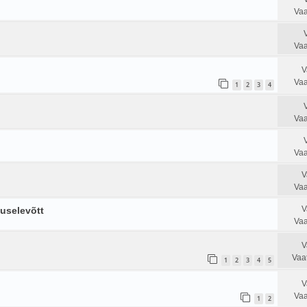
Vaa
Vaa
V
Vaa
1
2
3
4
Vaa
Vaa
V
Vaa
V
uselevõtt
Vaa
V
Vaa
1
2
3
4
5
V
Vaa
1
2