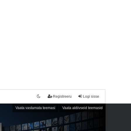
Registreeru
Logi sisse
Vaata vastamata teemasi
Vaata aktiivseid teemasid