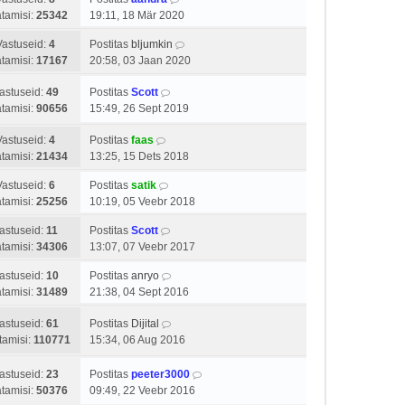
tamisi:
25342
19:11, 18 Mär 2020
Vastuseid:
4
Postitas
bljumkin
tamisi:
17167
20:58, 03 Jaan 2020
astuseid:
49
Postitas
Scott
tamisi:
90656
15:49, 26 Sept 2019
Vastuseid:
4
Postitas
faas
tamisi:
21434
13:25, 15 Dets 2018
Vastuseid:
6
Postitas
satik
tamisi:
25256
10:19, 05 Veebr 2018
astuseid:
11
Postitas
Scott
tamisi:
34306
13:07, 07 Veebr 2017
astuseid:
10
Postitas
anryo
tamisi:
31489
21:38, 04 Sept 2016
astuseid:
61
Postitas
Dijital
tamisi:
110771
15:34, 06 Aug 2016
astuseid:
23
Postitas
peeter3000
tamisi:
50376
09:49, 22 Veebr 2016