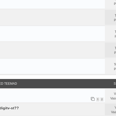
P
P
P
T
P
SED TEEMAD
S
V
Vaa
1
2
digitv-st??
Vaa