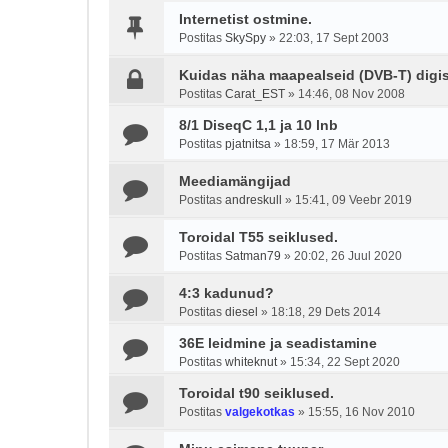
Internetist ostmine.
Postitas
SkySpy
»
22:03, 17 Sept 2003
Kuidas näha maapealseid (DVB-T) digis
Postitas
Carat_EST
»
14:46, 08 Nov 2008
8/1 DiseqC 1,1 ja 10 lnb
Postitas
pjatnitsa
»
18:59, 17 Mär 2013
Meediamängijad
Postitas
andreskull
»
15:41, 09 Veebr 2019
Toroidal T55 seiklused.
Postitas
Satman79
»
20:02, 26 Juul 2020
4:3 kadunud?
Postitas
diesel
»
18:18, 29 Dets 2014
36E leidmine ja seadistamine
Postitas
whiteknut
»
15:34, 22 Sept 2020
Toroidal t90 seiklused.
Postitas
valgekotkas
»
15:55, 16 Nov 2010