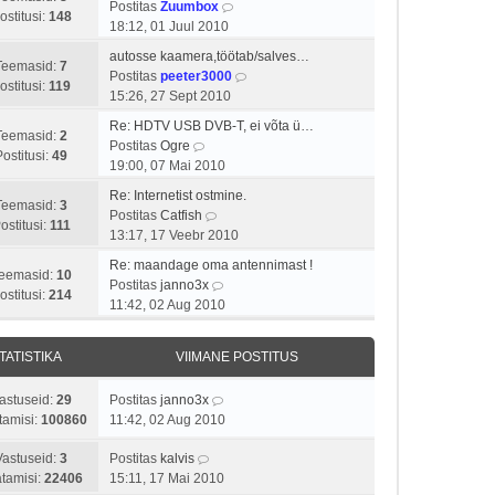
i
s
V
Postitas
Zuumbox
a
t
u
ostitusi:
148
m
t
a
18:12, 01 Juul 2010
v
p
s
a
i
a
i
o
t
autosse kaamera,töötab/salves…
s
t
t
Teemasid:
7
i
s
V
Postitas
peeter3000
t
u
a
ostitusi:
119
m
t
a
15:26, 27 Sept 2010
p
s
v
a
i
a
o
t
i
Re: HDTV USB DVB-T, ei võta ü…
s
t
t
Teemasid:
2
s
V
i
Postitas
Ogre
t
u
a
Postitusi:
49
t
a
m
19:00, 07 Mai 2010
p
s
v
i
a
a
o
t
i
Re: Internetist ostmine.
t
t
s
Teemasid:
3
s
V
i
Postitas
Catfish
u
a
t
ostitusi:
111
t
a
m
13:17, 17 Veebr 2010
s
v
p
i
a
a
t
i
o
Re: maandage oma antennimast !
t
t
s
eemasid:
10
i
V
s
Postitas
janno3x
u
a
t
ostitusi:
214
m
a
t
11:42, 02 Aug 2010
s
v
p
a
a
i
t
i
o
s
t
t
i
s
TATISTIKA
VIIMANE POSTITUS
t
a
u
m
t
p
v
s
a
i
astuseid:
29
Postitas
janno3x
o
i
t
s
t
tamisi:
100860
11:42, 02 Aug 2010
s
i
t
u
t
m
p
s
Vastuseid:
3
Postitas
kalvis
i
a
o
t
tamisi:
22406
15:11, 17 Mai 2010
t
s
s