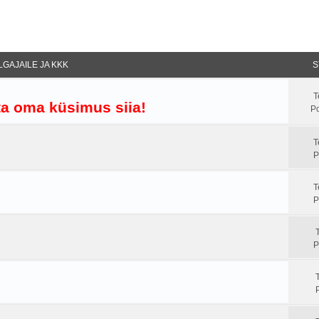
GAJAILE JA KKK
S
T
ta oma küsimus siia!
Po
T
P
T
P
P