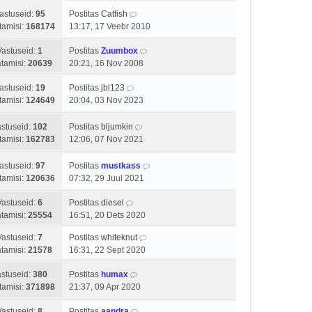
u
t
t
astuseid:
95
Postitas
Catfish
s
p
i
tamisi:
168174
13:17, 17 Veebr 2010
t
o
t
s
u
Vastuseid:
1
Postitas
Zuumbox
t
s
tamisi:
20639
20:21, 16 Nov 2008
i
t
t
astuseid:
19
Postitas
jbl123
u
tamisi:
124649
20:04, 03 Nov 2023
s
t
stuseid:
102
Postitas
bljumkin
tamisi:
162783
12:06, 07 Nov 2021
astuseid:
97
Postitas
mustkass
tamisi:
120636
07:32, 29 Juul 2021
Vastuseid:
6
Postitas
diesel
tamisi:
25554
16:51, 20 Dets 2020
Vastuseid:
7
Postitas
whiteknut
tamisi:
21578
16:31, 22 Sept 2020
stuseid:
380
Postitas
humax
tamisi:
371898
21:37, 09 Apr 2020
Vastuseid:
8
Postitas
aandra