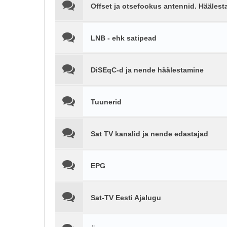
Offset ja otsefookus antennid. Häälest
LNB - ehk satipead
DiSEqC-d ja nende häälestamine
Tuunerid
Sat TV kanalid ja nende edastajad
EPG
Sat-TV Eesti Ajalugu