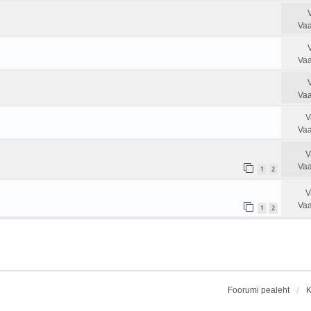
Vaa
Vaa
Vaa
V
Vaa
V
Vaa
1
2
V
Vaa
1
2
Foorumi pealeht
K