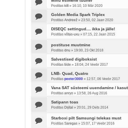
Minu esimene tuuner
Postitas
kitt
»
16:10, 10 Mär 2020
Golden Media Spark Triplex
Postitas
Andreež
»
23:50, 02 Jaan 2020
DISEQC settingud.... ikka ja jälle!
Postitas
võtas-uxu
»
07:15, 22 Jaan 2015
postituse muutmine
Postitas
dnu
»
19:00, 23 Okt 2018
Salvestised digiboksist
Postitas
tiide
»
18:04, 24 Veebr 2017
LNB- Quad, Quatro
Postitas
peeter3000
»
12:57, 06 Veebr 2017
Vana SAT süsteemi uuendamine / kasut
Postitas
anryo
»
13:58, 26 Aug 2016
Satipann toas
Postitas
Dijital
»
20:01, 29 Dets 2014
Starboxi pilt Samsungi telekas must
Postitas
Saregas
»
15:07, 17 Veebr 2016