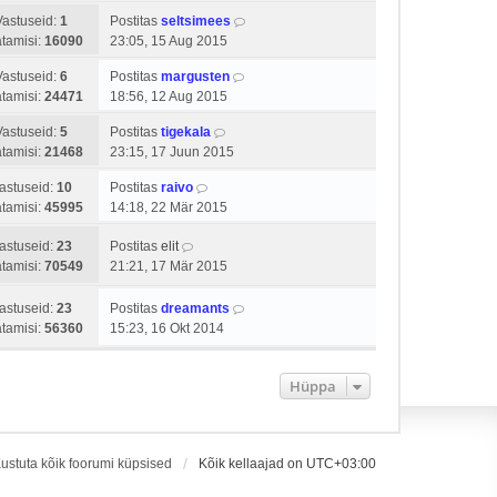
Vastuseid:
1
Postitas
seltsimees
tamisi:
16090
23:05, 15 Aug 2015
Vastuseid:
6
Postitas
margusten
tamisi:
24471
18:56, 12 Aug 2015
Vastuseid:
5
Postitas
tigekala
tamisi:
21468
23:15, 17 Juun 2015
astuseid:
10
Postitas
raivo
tamisi:
45995
14:18, 22 Mär 2015
astuseid:
23
Postitas
elit
tamisi:
70549
21:21, 17 Mär 2015
astuseid:
23
Postitas
dreamants
tamisi:
56360
15:23, 16 Okt 2014
Hüppa
ustuta kõik foorumi küpsised
Kõik kellaajad on
UTC+03:00