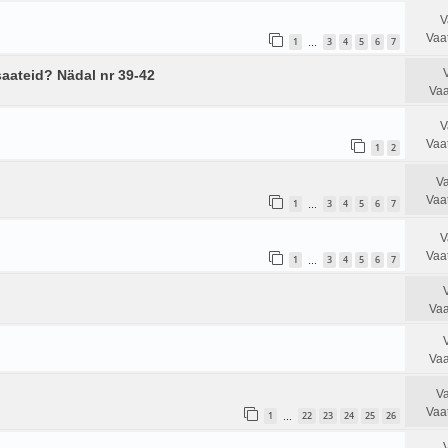
V
Vaa
1
3
4
5
6
7
…
aateid? Nädal nr 39-42
Vaa
V
Vaa
1
2
Va
Vaa
1
3
4
5
6
7
…
V
Vaa
1
3
4
5
6
7
…
Vaa
Vaa
Va
Vaa
1
22
23
24
25
26
…