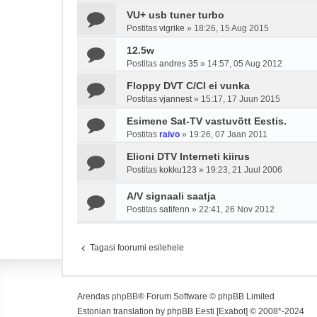
VU+ usb tuner turbo
Postitas
vigrike
»
18:26, 15 Aug 2015
12.5w
Postitas
andres 35
»
14:57, 05 Aug 2012
Floppy DVT C/CI ei vunka
Postitas
vjannest
»
15:17, 17 Juun 2015
Esimene Sat-TV vastuvõtt Eestis.
Postitas
raivo
»
19:26, 07 Jaan 2011
Elioni DTV Interneti kiirus
Postitas
kokku123
»
19:23, 21 Juul 2006
A/V signaali saatja
Postitas
satifenn
»
22:41, 26 Nov 2012
Tagasi foorumi esilehele
Arendas
phpBB
® Forum Software © phpBB Limited
Estonian translation by phpBB Eesti [Exabot] © 2008*-2024