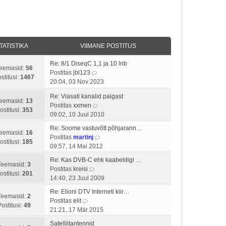
TATISTIKA
VIIMANE POSTITUS
Re: 8/1 DiseqC 1,1 ja 10 lnb
eemasid:
56
V
Postitas
jbl123
stitusi:
1467
a
20:04, 03 Nov 2023
a
Re: Viasati kanalid paigast
t
eemasid:
13
V
Postitas
xxmen
a
ostitusi:
353
a
09:02, 10 Juul 2010
v
a
i
Re: Soome vastuvõtt põhjarann…
t
eemasid:
16
i
V
Postitas
martinj
a
ostitusi:
185
m
a
09:57, 14 Mai 2012
v
a
a
i
Re: Kas DVB-C ehk kaabeldigi …
s
t
Teemasid:
3
V
i
Postitas
kreisi
t
a
ostitusi:
201
a
m
14:40, 23 Juul 2009
p
v
a
a
o
i
Re: Elioni DTV Interneti kiir…
t
s
Teemasid:
2
s
V
i
Postitas
elit
a
t
Postitusi:
49
t
a
m
21:21, 17 Mär 2015
v
p
i
a
a
i
o
Satelliitantennid