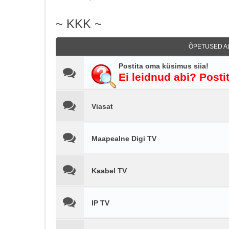
~ KKK ~
ÕPETUSED AL
Postita oma küsimus siia!
Ei leidnud abi? Posti
Viasat
Maapealne Digi TV
Kaabel TV
IP TV