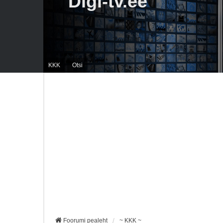
Digi-tv.ee
KKK
Otsi
Foorumi pealeht
~ KKK ~