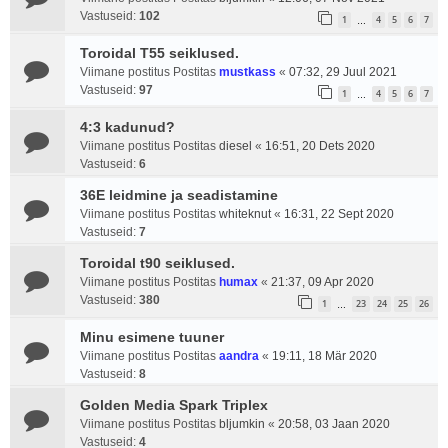
Vastuseid:
102
1
4
5
6
7
…
Toroidal T55 seiklused.
Viimane postitus Postitas
mustkass
«
07:32, 29 Juul 2021
Vastuseid:
97
1
4
5
6
7
…
4:3 kadunud?
Viimane postitus Postitas
diesel
«
16:51, 20 Dets 2020
Vastuseid:
6
36E leidmine ja seadistamine
Viimane postitus Postitas
whiteknut
«
16:31, 22 Sept 2020
Vastuseid:
7
Toroidal t90 seiklused.
Viimane postitus Postitas
humax
«
21:37, 09 Apr 2020
Vastuseid:
380
1
23
24
25
26
…
Minu esimene tuuner
Viimane postitus Postitas
aandra
«
19:11, 18 Mär 2020
Vastuseid:
8
Golden Media Spark Triplex
Viimane postitus Postitas
bljumkin
«
20:58, 03 Jaan 2020
Vastuseid:
4