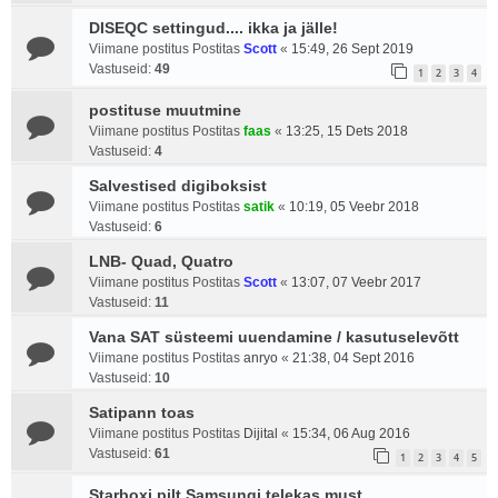
DISEQC settingud.... ikka ja jälle!
Viimane postitus Postitas
Scott
«
15:49, 26 Sept 2019
Vastuseid:
49
1
2
3
4
postituse muutmine
Viimane postitus Postitas
faas
«
13:25, 15 Dets 2018
Vastuseid:
4
Salvestised digiboksist
Viimane postitus Postitas
satik
«
10:19, 05 Veebr 2018
Vastuseid:
6
LNB- Quad, Quatro
Viimane postitus Postitas
Scott
«
13:07, 07 Veebr 2017
Vastuseid:
11
Vana SAT süsteemi uuendamine / kasutuselevõtt
Viimane postitus Postitas
anryo
«
21:38, 04 Sept 2016
Vastuseid:
10
Satipann toas
Viimane postitus Postitas
Dijital
«
15:34, 06 Aug 2016
Vastuseid:
61
1
2
3
4
5
Starboxi pilt Samsungi telekas must