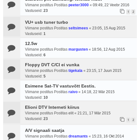
Viimane postitus Postitas
peeter3000
«
09:49, 22 Veebr 2016
Vastuseid:
23
1
2
VU+ usb tuner turbo
Viimane postitus Postitas
seltsimees
«
23:05, 15 Aug 2015
Vastuseid:
1
12.5w
Viimane postitus Postitas
margusten
«
18:56, 12 Aug 2015
Vastuseid:
6
Floppy DVT C/CI ei vunka
Viimane postitus Postitas
tigekala
«
23:15, 17 Juun 2015
Vastuseid:
5
Esimene Sat-TV vastuvõtt Eestis.
Viimane postitus Postitas
raivo
«
14:18, 22 Mär 2015
Vastuseid:
10
Elioni DTV Interneti kiirus
Viimane postitus Postitas
elit
«
21:21, 17 Mär 2015
Vastuseid:
23
1
2
A/V signaali saatja
Viimane postitus Postitas
dreamants
«
15:23, 16 Okt 2014