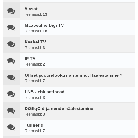
Viasat
Teemasid:
13
Maapealne Digi TV
Teemasid:
16
Kaabel TV
Teemasid:
3
IP TV
Teemasid:
2
Offset ja otsefookus antennid. Häälestamine ?
Teemasid:
7
LNB - ehk satipead
Teemasid:
3
DiSEqC-d ja nende häälestamine
Teemasid:
3
Tuunerid
Teemasid:
7