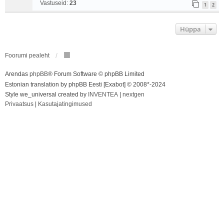
Vastuseid:
23
1
2
Hüppa
Foorumi pealeht
Arendas
phpBB
® Forum Software © phpBB Limited
Estonian translation by phpBB Eesti [Exabot] © 2008*-2024
Style we_universal created by
INVENTEA
|
nextgen
Privaatsus
|
Kasutajatingimused