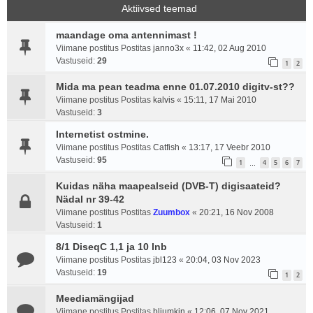
Aktiivsed teemad
maandage oma antennimast !
Viimane postitus Postitas
janno3x
«
11:42, 02 Aug 2010
Vastuseid:
29
1
2
Mida ma pean teadma enne 01.07.2010 digitv-st??
Viimane postitus Postitas
kalvis
«
15:11, 17 Mai 2010
Vastuseid:
3
Internetist ostmine.
Viimane postitus Postitas
Catfish
«
13:17, 17 Veebr 2010
Vastuseid:
95
1
4
5
6
7
…
Kuidas näha maapealseid (DVB-T) digisaateid?
Nädal nr 39-42
Viimane postitus Postitas
Zuumbox
«
20:21, 16 Nov 2008
Vastuseid:
1
8/1 DiseqC 1,1 ja 10 lnb
Viimane postitus Postitas
jbl123
«
20:04, 03 Nov 2023
Vastuseid:
19
1
2
Meediamängijad
Viimane postitus Postitas
bljumkin
«
12:06, 07 Nov 2021