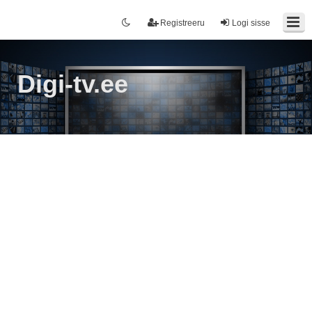
Registreeru
Logi sisse
Digi-tv.ee