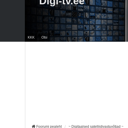
Digi-tv.ee
KKK
Otsi
Foorumi pealeht
~ Digitaalsed satelliidivastuvõtjad ~