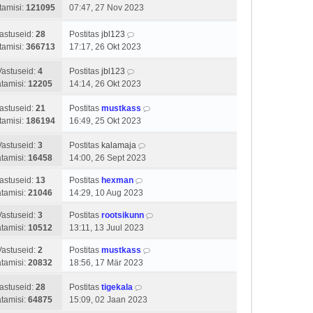
tamisi:
121095
07:47, 27 Nov 2023
astuseid:
28
Postitas
jbl123
tamisi:
366713
17:17, 26 Okt 2023
Vastuseid:
4
Postitas
jbl123
tamisi:
12205
14:14, 26 Okt 2023
astuseid:
21
Postitas
mustkass
tamisi:
186194
16:49, 25 Okt 2023
Vastuseid:
3
Postitas
kalamaja
tamisi:
16458
14:00, 26 Sept 2023
astuseid:
13
Postitas
hexman
tamisi:
21046
14:29, 10 Aug 2023
Vastuseid:
3
Postitas
rootsikunn
tamisi:
10512
13:11, 13 Juul 2023
Vastuseid:
2
Postitas
mustkass
tamisi:
20832
18:56, 17 Mär 2023
astuseid:
28
Postitas
tigekala
tamisi:
64875
15:09, 02 Jaan 2023