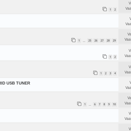
V
Vaa
1
2
Vaa
Va
Vaa
1
25
26
27
28
29
…
V
Vaa
1
2
V
Vaa
1
2
3
4
RID USB TUNER
Vaa
Va
Vaa
1
6
7
8
9
10
…
V
Vaa
V