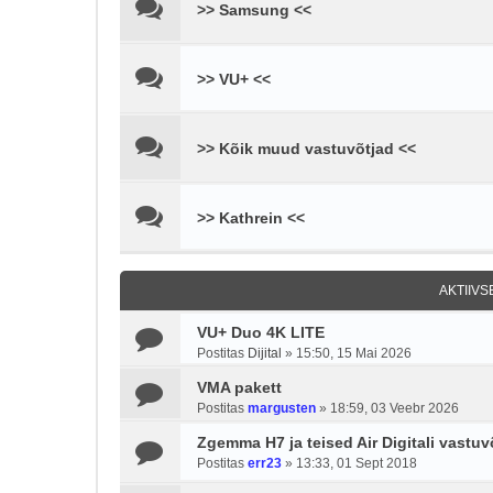
>> Samsung <<
>> VU+ <<
>> Kõik muud vastuvõtjad <<
>> Kathrein <<
AKTIIV
VU+ Duo 4K LITE
Postitas
Dijital
»
15:50, 15 Mai 2026
VMA pakett
Postitas
margusten
»
18:59, 03 Veebr 2026
Zgemma H7 ja teised Air Digitali vastuv
Postitas
err23
»
13:33, 01 Sept 2018