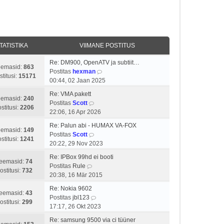
TATISTIKA
VIIMANE POSTITUS
Re: DM900, OpenATV ja subtiit…
eemasid:
863
V
Postitas
hexman
stitusi:
15171
a
00:44, 02 Jaan 2025
a
Re: VMA pakett
t
eemasid:
240
V
Postitas
Scott
a
stitusi:
2206
a
22:06, 16 Apr 2026
v
a
i
Re: Palun abi - HUMAX VA-FOX
t
eemasid:
149
V
i
Postitas
Scott
a
stitusi:
1241
a
m
20:22, 29 Nov 2023
v
a
a
i
Re: IPBox 99hd ei booti
t
s
eemasid:
74
V
i
Postitas
Rule
a
t
ostitusi:
732
a
m
20:38, 16 Mär 2015
v
p
a
a
i
o
Re: Nokia 9602
t
s
eemasid:
43
i
V
s
Postitas
jbl123
a
t
ostitusi:
299
m
a
t
17:17, 26 Okt 2023
v
p
a
a
i
i
o
Re: samsung 9500 via ci tüüner