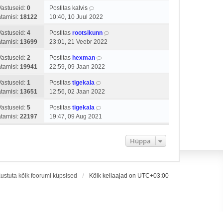
Vastuseid:
0
Postitas
kalvis
tamisi:
18122
10:40, 10 Juul 2022
Vastuseid:
4
Postitas
rootsikunn
tamisi:
13699
23:01, 21 Veebr 2022
Vastuseid:
2
Postitas
hexman
tamisi:
19941
22:59, 09 Jaan 2022
Vastuseid:
1
Postitas
tigekala
tamisi:
13651
12:56, 02 Jaan 2022
Vastuseid:
5
Postitas
tigekala
tamisi:
22197
19:47, 09 Aug 2021
Hüppa
ustuta kõik foorumi küpsised
Kõik kellaajad on
UTC+03:00