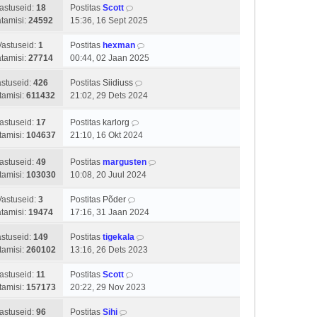
s
astuseid:
18
Postitas
Scott
u
t
tamisi:
24592
15:36, 16 Sept 2025
s
i
t
t
Vastuseid:
1
Postitas
hexman
u
tamisi:
27714
00:44, 02 Jaan 2025
s
t
stuseid:
426
Postitas
Siidiuss
tamisi:
611432
21:02, 29 Dets 2024
astuseid:
17
Postitas
karlorg
tamisi:
104637
21:10, 16 Okt 2024
astuseid:
49
Postitas
margusten
tamisi:
103030
10:08, 20 Juul 2024
Vastuseid:
3
Postitas
Põder
tamisi:
19474
17:16, 31 Jaan 2024
stuseid:
149
Postitas
tigekala
tamisi:
260102
13:16, 26 Dets 2023
astuseid:
11
Postitas
Scott
tamisi:
157173
20:22, 29 Nov 2023
astuseid:
96
Postitas
Sihi