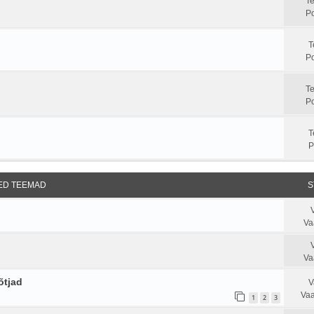
T
Po
T
Po
T
Po
T
P
SED TEEMAD
S
Va
Va
õtjad
V
Vaa
1
2
3