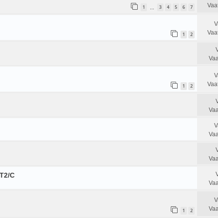
Vaa
1
3
4
5
6
7
…
V
Vaa
1
2
Vaa
V
Vaa
1
2
Vaa
V
Vaa
Vaa
T2/C
Vaa
V
Vaa
1
2