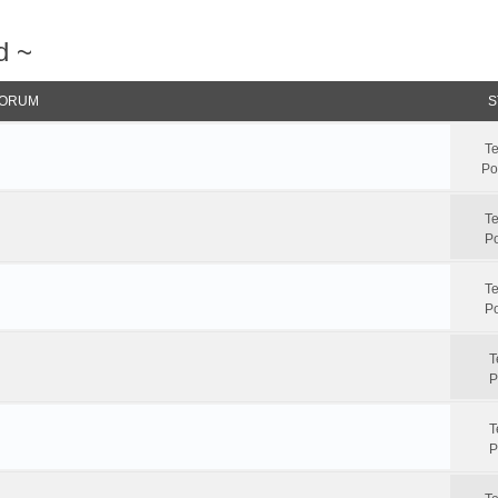
d ~
ORUM
S
T
Po
T
Po
T
Po
T
P
T
P