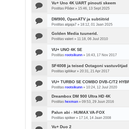
Vu+ Uno 4K UART pinouti skeem
Postitas
Põder
»
15:46, 13 Sept 2025
DM900, OpenATV ja subtiitrid
Postitas
algaja7
»
18:12, 01 Jaan 2025
Golden Media tuunerid.
Postitas
valeri
»
11:18, 06 Juul 2010
VU+ UNO 4K SE
Postitas
rootsikunn
»
16:43, 17 Nov 2017
SF4008 ja teised Octagoni vastuvõtjad
Postitas
igiliikur
»
20:31, 21 Apr 2017
VU+ TURBO SE COMBO DVB-C/T2 HYB
Postitas
rootsikunn
»
10:24, 12 Juul 2020
Dreambox DM 900 Ultra HD 4K
Postitas
hexman
»
09:53, 29 Juun 2016
Palun abi - HUMAX VA-FOX
Postitas
spiiker
»
17:14, 14 Jaan 2008
Vu+ Duo 2