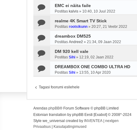
EMC ei näita faile
Postitas
kalvis
»
10:40, 10 Juul 2022
realme 4K Smart TV Stick
Postitas
rootsikunn
»
20:27, 21 Veebr 2022
dreambox DM525
Postitas
Andreež
»
21:34, 09 Jaan 2022
DM 920 kell vale
Postitas
Sihi
»
12:19, 02 Jaan 2022
DREAMBOX ONE COMBO ULTRA HD
Postitas
Sihi
»
13:55, 10 Apr 2020
Tagasi foorumi esilehele
Arendas
phpBB
® Forum Software © phpBB Limited
Estonian translation by phpBB Eesti [Exabot] © 2008*-2024
Style we_universal created by
INVENTEA
|
nextgen
Privaatsus
|
Kasutajatingimused