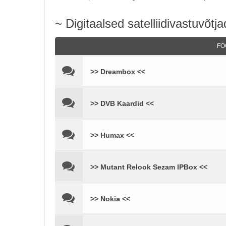
~ Digitaalsed satelliidivastuvõtja
FO
>> Dreambox <<
>> DVB Kaardid <<
>> Humax <<
>> Mutant Relook Sezam IPBox <<
>> Nokia <<