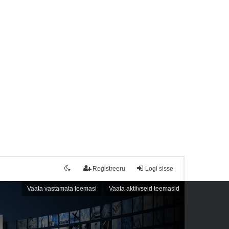
Registreeru
Logi sisse
Vaata vastamata teemasi
Vaata aktiivseid teemasid