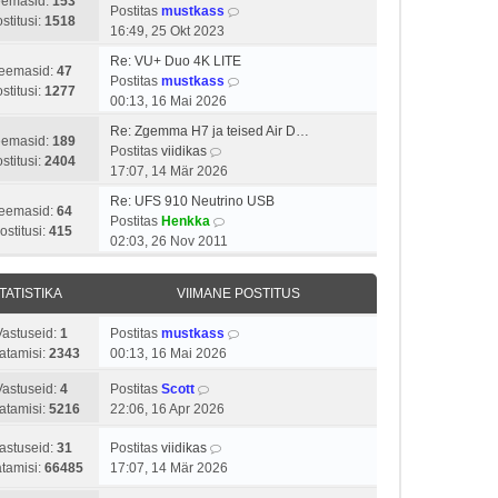
s
t
t
eemasid:
153
i
s
V
Postitas
mustkass
t
a
u
stitusi:
1518
m
t
a
16:49, 25 Okt 2023
p
v
s
a
i
a
o
i
t
Re: VU+ Duo 4K LITE
s
t
t
eemasid:
47
s
i
V
Postitas
mustkass
t
u
a
stitusi:
1277
t
m
a
00:13, 16 Mai 2026
p
s
v
i
a
a
o
t
i
Re: Zgemma H7 ja teised Air D…
t
s
t
eemasid:
189
s
V
i
Postitas
viidikas
u
t
a
stitusi:
2404
t
a
m
17:07, 14 Mär 2026
s
p
v
i
a
a
t
o
i
Re: UFS 910 Neutrino USB
t
t
s
eemasid:
64
s
V
i
Postitas
Henkka
u
a
t
ostitusi:
415
t
a
m
02:03, 26 Nov 2011
s
v
p
i
a
a
t
i
o
t
t
s
i
s
TATISTIKA
VIIMANE POSTITUS
u
a
t
m
t
s
v
p
a
i
Vastuseid:
1
Postitas
mustkass
t
i
o
s
t
atamisi:
2343
00:13, 16 Mai 2026
i
s
t
u
m
t
Vastuseid:
4
Postitas
Scott
p
s
a
i
atamisi:
5216
22:06, 16 Apr 2026
o
t
s
t
s
t
u
astuseid:
31
Postitas
viidikas
t
p
s
tamisi:
66485
17:07, 14 Mär 2026
i
o
t
t