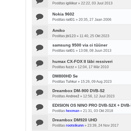
Postitas
igiliikur
»
22:22, 03 Juul 2013
Nokia 9602
Postitas
rait01
»
20:35, 27 Jaan 2006
Amiko
Postitas
jbl123
»
11:40, 25 Okt 2023
samsung 9500 via ci tüüner
Postitas
rait01
»
13:08, 08 Juun 2013
humax CX-FOX II läbi ressiveri
Postitas
fuzzz
»
12:04, 17 Mär 2010
DM800HD Se
Postitas
Tuhkur
»
15:26, 09 Aug 2023
Dreambox DM-900 DVB-S2
Postitas
Andreež
»
12:56, 12 Juul 2023
EDISION OS NINO PRO DVB-S2X + DVB-
Postitas
hexman
»
21:31, 03 Okt 2018
Dreambox DM920 UHD
Postitas
rootsikunn
»
23:39, 24 Nov 2017