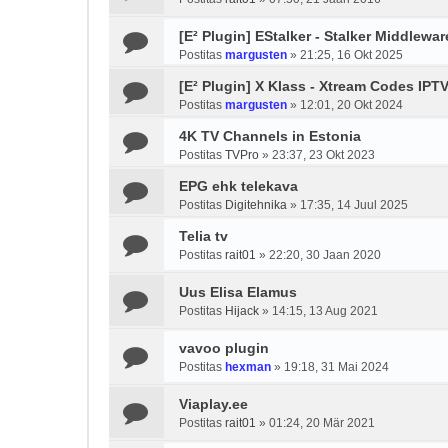
[E² Plugin] EStalker - Stalker Middlewar
Postitas
margusten
»
21:25, 16 Okt 2025
[E² Plugin] X Klass - Xtream Codes IPTV
Postitas
margusten
»
12:01, 20 Okt 2024
4K TV Channels in Estonia
Postitas
TVPro
»
23:37, 23 Okt 2023
EPG ehk telekava
Postitas
Digitehnika
»
17:35, 14 Juul 2025
Telia tv
Postitas
rait01
»
22:20, 30 Jaan 2020
Uus Elisa Elamus
Postitas
Hijack
»
14:15, 13 Aug 2021
vavoo plugin
Postitas
hexman
»
19:18, 31 Mai 2024
Viaplay.ee
Postitas
rait01
»
01:24, 20 Mär 2021