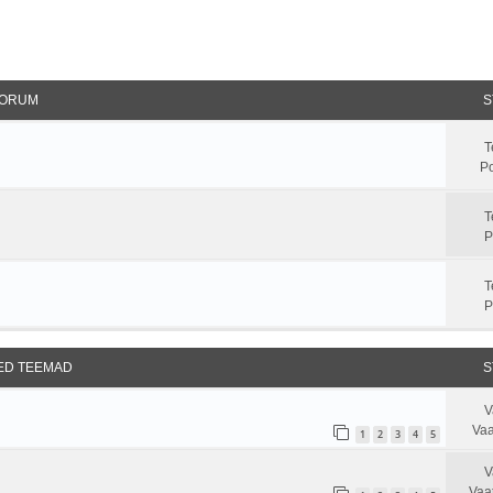
ORUM
S
T
Po
T
P
T
P
SED TEEMAD
S
V
Vaa
1
2
3
4
5
V
Vaa