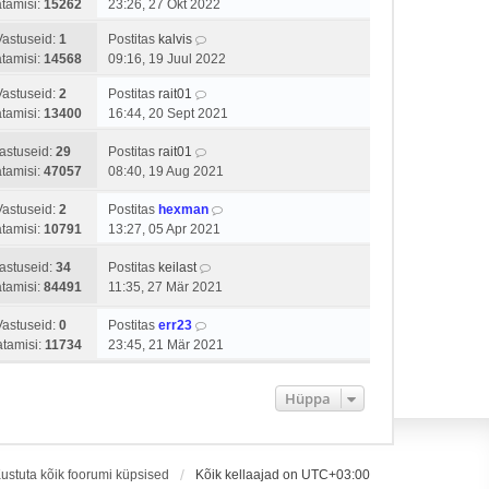
tamisi:
15262
23:26, 27 Okt 2022
Vastuseid:
1
Postitas
kalvis
tamisi:
14568
09:16, 19 Juul 2022
Vastuseid:
2
Postitas
rait01
tamisi:
13400
16:44, 20 Sept 2021
astuseid:
29
Postitas
rait01
tamisi:
47057
08:40, 19 Aug 2021
Vastuseid:
2
Postitas
hexman
tamisi:
10791
13:27, 05 Apr 2021
astuseid:
34
Postitas
keilast
tamisi:
84491
11:35, 27 Mär 2021
Vastuseid:
0
Postitas
err23
tamisi:
11734
23:45, 21 Mär 2021
Hüppa
ustuta kõik foorumi küpsised
Kõik kellaajad on
UTC+03:00