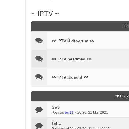
~ IPTV ~
FO
>> IPTV Üldfoorum <<
>> IPTV Seadmed <<
>> IPTV Kanalid <<
AKTIIV
Go3
Postitas
err23
»
20:36, 21 Mär 2021
Telia
Postitas
rait01
»
07:50, 21 Jaan 2016