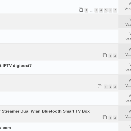
V
Vaa
1
3
4
5
6
7
…
Vaa
e
Vaa
V
Vaa
1
2
 IPTV digiboxi?
Vaa
V
Vaa
1
2
3
V
Vaa
V Streamer Dual Wlan Bluetooth Smart TV Box
V
Vaa
1
2
bleem