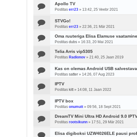
Apollo TV
Postitas
err23
»
13:42, 25 Veebr 2021
STVGo!
Postitas
err23
»
22:36, 21 Mär 2021
Oma ruuteriga Elisa Elamuse vaatamin
Postitas
dubs
»
16:33, 20 Mai 2021
Telia Arris vip5305
Postitas
Radionov
»
21:40, 25 Jaan 2019
Kas on olemas Android USB salvestavat
Postitas
satter
»
14:26, 07 Aug 2023
IPTV
Postitas
kitt
»
14:08, 11 Jaan 2022
IPTV box
Postitas
onumutt
»
09:56, 18 Sept 2021
DreamTV Mini Ultra HD Android 9.0 IPT
Postitas
rootsikunn
»
17:51, 29 Mär 2021
Elisa digiboksi UZW4026ELE pausi pro