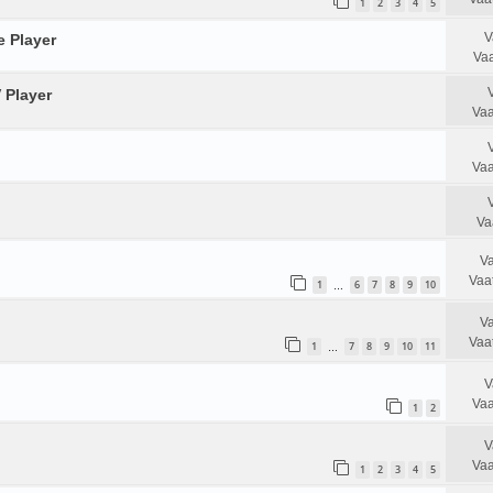
1
2
3
4
5
V
e Player
Vaa
 Player
Vaa
Vaa
Va
Va
Vaa
1
6
7
8
9
10
…
Va
Vaa
1
7
8
9
10
11
…
V
Vaa
1
2
V
Vaa
1
2
3
4
5