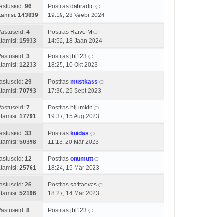
astuseid:
96
Postitas
dabradio
tamisi:
143839
19:19, 28 Veebr 2024
Vastuseid:
4
Postitas
Raivo M
tamisi:
15933
14:52, 18 Jaan 2024
Vastuseid:
3
Postitas
jbl123
tamisi:
12233
18:25, 10 Okt 2023
astuseid:
29
Postitas
mustkass
tamisi:
70793
17:36, 25 Sept 2023
Vastuseid:
7
Postitas
bljumkin
tamisi:
17791
19:37, 15 Aug 2023
astuseid:
33
Postitas
kuidas
tamisi:
50398
11:13, 20 Mär 2023
astuseid:
12
Postitas
onumutt
tamisi:
25761
18:24, 15 Mär 2023
astuseid:
26
Postitas
satitaevas
tamisi:
52196
18:27, 14 Mär 2023
Vastuseid:
8
Postitas
jbl123