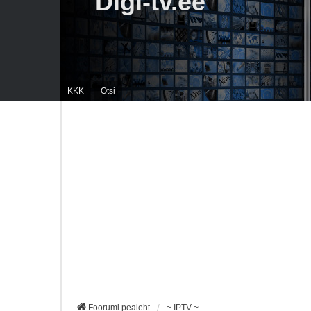
Digi-tv.ee
KKK
Otsi
Foorumi pealeht
~ IPTV ~