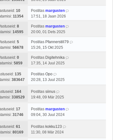
t
s
s
u
t
t
astuseid:
10
Postitas
margusten
s
p
i
tamisi:
11354
17:51, 18 Jaan 2026
t
o
t
s
u
Vastuseid:
8
Postitas
margusten
t
s
tamisi:
14595
20:00, 01 Dets 2025
i
t
t
Vastuseid:
5
Postitas
Pfannerstill79
u
tamisi:
56678
15:26, 15 Okt 2025
s
t
Vastuseid:
0
Postitas
Digitehnika
atamisi:
5859
17:35, 14 Juul 2025
stuseid:
135
Postitas
Opo
tamisi:
383647
20:28, 13 Juul 2025
stuseid:
164
Postitas
siinus
tamisi:
338529
19:48, 09 Mär 2025
astuseid:
17
Postitas
margusten
tamisi:
31746
09:04, 30 Juul 2024
astuseid:
61
Postitas
kokku123
tamisi:
80169
11:30, 08 Mär 2024