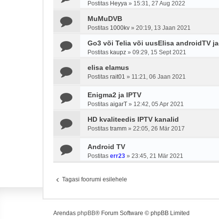
Postitas
Heyya
»
15:31, 27 Aug 2022
MuMuDVB
Postitas
1000kv
»
20:19, 13 Jaan 2021
Go3 või Telia või uusElisa androidTV j
Postitas
kaupz
»
09:29, 15 Sept 2021
elisa elamus
Postitas
rait01
»
11:21, 06 Jaan 2021
Enigma2 ja IPTV
Postitas
aigarT
»
12:42, 05 Apr 2021
HD kvaliteedis IPTV kanalid
Postitas
tramm
»
22:05, 26 Mär 2017
Android TV
Postitas
err23
»
23:45, 21 Mär 2021
Tagasi foorumi esilehele
Arendas
phpBB
® Forum Software © phpBB Limited