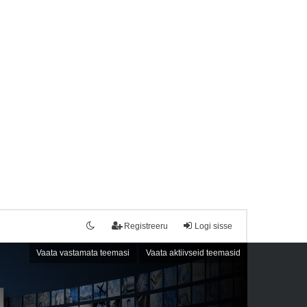
Registreeru
Logi sisse
Vaata vastamata teemasi
Vaata aktiivseid teemasid