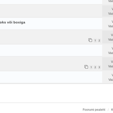
Vaa
Vaa
aoks või boxiga
Vaa
V
Vaa
1
2
Vaa
V
Vaa
1
2
3
Vaa
Foorumi pealeht
K