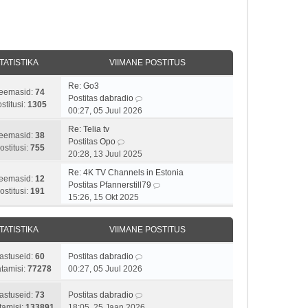
TATISTIKA
VIIMANE POSTITUS
Re: Go3
eemasid:
74
V
Postitas
dabradio
stitusi:
1305
a
00:27, 05 Juul 2026
a
Re: Telia tv
t
eemasid:
38
V
Postitas
Opo
a
ostitusi:
755
a
20:28, 13 Juul 2025
v
a
i
Re: 4K TV Channels in Estonia
t
eemasid:
12
i
V
Postitas
Pfannerstill79
a
ostitusi:
191
m
a
15:26, 15 Okt 2025
v
a
a
i
s
t
i
TATISTIKA
VIIMANE POSTITUS
t
a
m
p
v
a
astuseid:
60
Postitas
dabradio
o
i
s
tamisi:
77278
00:27, 05 Juul 2026
s
i
t
t
m
p
astuseid:
73
Postitas
dabradio
i
a
o
tamisi:
133891
18:05, 25 Jaan 2026