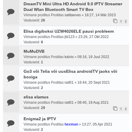
DreamTV Mini Ultra HD Android 9.0 IPTV Streamer
Dual Wlan Bluetooth Smart TV Box
Viimane postitus Postitas
satitaevas
«
18:27, 14 Mär 2023
Vastuseid:
26
1
2
Elisa digiboksi UZW4026ELE pausi probleem
Viimane postitus Postitas
jbl123
«
23:26, 27 Okt 2022
Vastuseid:
8
MuMuDVB
Viimane postitus Postitas
kalvis
«
09:16, 19 Juul 2022
Vastuseid:
1
Go3 või Telia või uusElisa androidTV jaoks või
boxiga
Viimane postitus Postitas
rait01
«
16:44, 20 Sept 2021
Vastuseid:
2
elisa elamus
Viimane postitus Postitas
rait01
«
08:40, 19 Aug 2021
Vastuseid:
29
1
2
Enigma2 ja IPTV
Viimane postitus Postitas
hexman
«
13:27, 05 Apr 2021
Vastuseid:
2