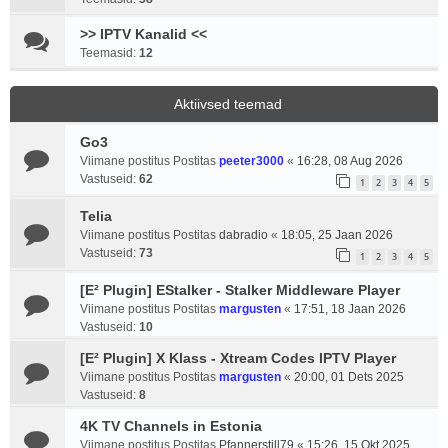
>> IPTV Kanalid <<
Teemasid:
12
Aktiivsed teemad
Go3
Viimane postitus Postitas
peeter3000
«
16:28, 08 Aug 2026
Vastuseid:
62
1
2
3
4
5
Telia
Viimane postitus Postitas
dabradio
«
18:05, 25 Jaan 2026
Vastuseid:
73
1
2
3
4
5
[E² Plugin] EStalker - Stalker Middleware Player
Viimane postitus Postitas
margusten
«
17:51, 18 Jaan 2026
Vastuseid:
10
[E² Plugin] X Klass - Xtream Codes IPTV Player
Viimane postitus Postitas
margusten
«
20:00, 01 Dets 2025
Vastuseid:
8
4K TV Channels in Estonia
Viimane postitus Postitas
Pfannerstill79
«
15:26, 15 Okt 2025