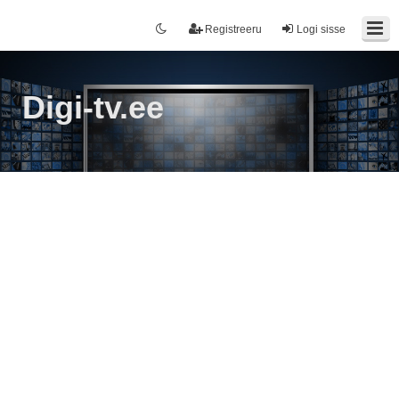
Registreeru
Logi sisse
Digi-tv.ee