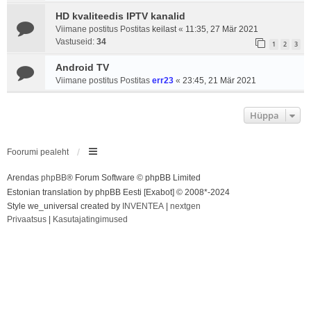
HD kvaliteedis IPTV kanalid
Viimane postitus Postitas
keilast
«
11:35, 27 Mär 2021
Vastuseid:
34
1
2
3
Android TV
Viimane postitus Postitas
err23
«
23:45, 21 Mär 2021
Hüppa
Foorumi pealeht
Arendas
phpBB
® Forum Software © phpBB Limited
Estonian translation by phpBB Eesti [Exabot] © 2008*-2024
Style we_universal created by
INVENTEA
|
nextgen
Privaatsus
|
Kasutajatingimused