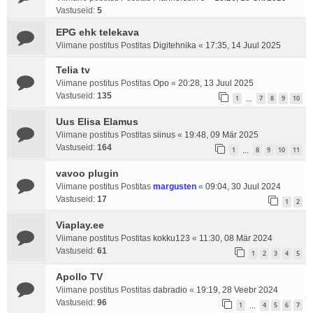
Vastuseid:
5
EPG ehk telekava
Viimane postitus Postitas
Digitehnika
«
17:35, 14 Juul 2025
Telia tv
Viimane postitus Postitas
Opo
«
20:28, 13 Juul 2025
Vastuseid:
135
1
7
8
9
10
…
Uus Elisa Elamus
Viimane postitus Postitas
siinus
«
19:48, 09 Mär 2025
Vastuseid:
164
1
8
9
10
11
…
vavoo plugin
Viimane postitus Postitas
margusten
«
09:04, 30 Juul 2024
Vastuseid:
17
1
2
Viaplay.ee
Viimane postitus Postitas
kokku123
«
11:30, 08 Mär 2024
Vastuseid:
61
1
2
3
4
5
Apollo TV
Viimane postitus Postitas
dabradio
«
19:19, 28 Veebr 2024
Vastuseid:
96
1
4
5
6
7
…