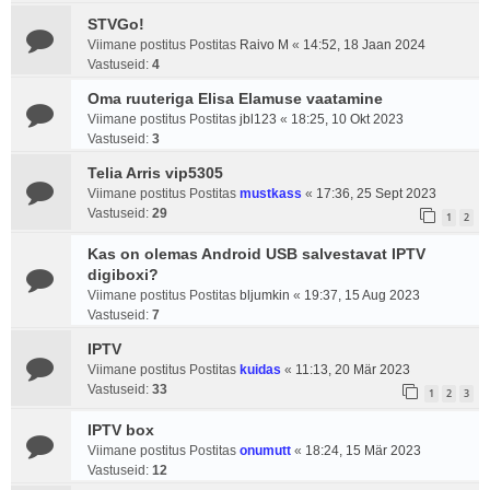
STVGo!
Viimane postitus Postitas
Raivo M
«
14:52, 18 Jaan 2024
Vastuseid:
4
Oma ruuteriga Elisa Elamuse vaatamine
Viimane postitus Postitas
jbl123
«
18:25, 10 Okt 2023
Vastuseid:
3
Telia Arris vip5305
Viimane postitus Postitas
mustkass
«
17:36, 25 Sept 2023
Vastuseid:
29
1
2
Kas on olemas Android USB salvestavat IPTV
digiboxi?
Viimane postitus Postitas
bljumkin
«
19:37, 15 Aug 2023
Vastuseid:
7
IPTV
Viimane postitus Postitas
kuidas
«
11:13, 20 Mär 2023
Vastuseid:
33
1
2
3
IPTV box
Viimane postitus Postitas
onumutt
«
18:24, 15 Mär 2023
Vastuseid:
12