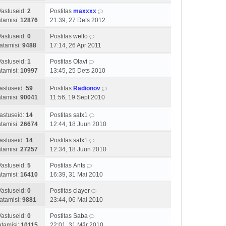
Vastuseid:
2
Postitas
maxxxx
tamisi:
12876
21:39, 27 Dets 2012
Vastuseid:
0
Postitas
wello
atamisi:
9488
17:14, 26 Apr 2011
Vastuseid:
1
Postitas
Olavi
tamisi:
10997
13:45, 25 Dets 2010
astuseid:
59
Postitas
Radionov
tamisi:
90041
11:56, 19 Sept 2010
astuseid:
14
Postitas
satx1
tamisi:
26674
12:44, 18 Juun 2010
astuseid:
14
Postitas
satx1
tamisi:
27257
12:34, 18 Juun 2010
Vastuseid:
5
Postitas
Ants
tamisi:
16410
16:39, 31 Mai 2010
Vastuseid:
0
Postitas
clayer
atamisi:
9881
23:44, 06 Mai 2010
Vastuseid:
0
Postitas
Saba
tamisi:
10115
22:01, 31 Mär 2010