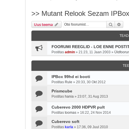
>> Mutant Relook Sezam IPBox
Otsi
Täie
Uus teema
TEAD
FOORUMI REEGLID - LOE ENNE POSTIT
Postitas
admin
»
21:23, 11 Jaan 2003
»
Üldfooru
TE
IPBox 99hd ei booti
Postitas
Rule
»
20:33, 30 Okt 2012
Prismcube
Postitas
hania
»
23:07, 31 Aug 2013
Cuberevo 2000 HDPVR pult
Postitas
toomas
»
16:22, 24 Nov 2014
Cuberevo soft
Postitas
karla
»
17:36, 09 Juul 2010