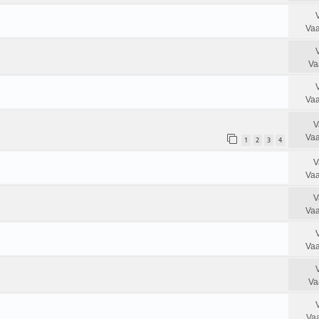
Vaa
Va
Vaa
V
Vaa
1
2
3
4
V
Vaa
V
Vaa
Vaa
Va
Vaa