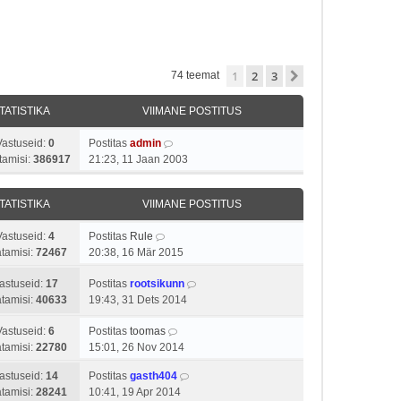
1
2
3
Järgmine
74 teemat
TATISTIKA
VIIMANE POSTITUS
Vastuseid:
0
Postitas
admin
tamisi:
386917
21:23, 11 Jaan 2003
TATISTIKA
VIIMANE POSTITUS
Vastuseid:
4
Postitas
Rule
tamisi:
72467
20:38, 16 Mär 2015
astuseid:
17
Postitas
rootsikunn
tamisi:
40633
19:43, 31 Dets 2014
Vastuseid:
6
Postitas
toomas
tamisi:
22780
15:01, 26 Nov 2014
astuseid:
14
Postitas
gasth404
tamisi:
28241
10:41, 19 Apr 2014