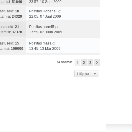
tamisi:
51646
23:57, 10 Sept 2009
astuseid:
10
Postitas
Höbehall
tamisi:
24329
22:05, 07 Juul 2009
astuseid:
21
Postitas
aare45
tamisi:
37378
17:59, 02 Juun 2009
astuseid:
15
Postitas
masa
tamisi:
109000
13:45, 13 Mär 2009
1
2
3
Järgmine
74 teemat
Hüppa