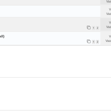
Vaa
V
Vaa
V
Vaa
1
2
ll)
V
Vaa
1
2