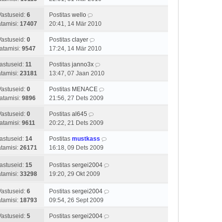
Vastuseid:
6
Postitas
wello
tamisi:
17407
20:41, 14 Mär 2010
Vastuseid:
0
Postitas
clayer
atamisi:
9547
17:24, 14 Mär 2010
astuseid:
11
Postitas
janno3x
tamisi:
23181
13:47, 07 Jaan 2010
Vastuseid:
0
Postitas
MENACE
atamisi:
9896
21:56, 27 Dets 2009
Vastuseid:
0
Postitas
al645
atamisi:
9611
20:22, 21 Dets 2009
astuseid:
14
Postitas
mustkass
tamisi:
26171
16:18, 09 Dets 2009
astuseid:
15
Postitas
sergei2004
tamisi:
33298
19:20, 29 Okt 2009
Vastuseid:
6
Postitas
sergei2004
tamisi:
18793
09:54, 26 Sept 2009
Vastuseid:
5
Postitas
sergei2004