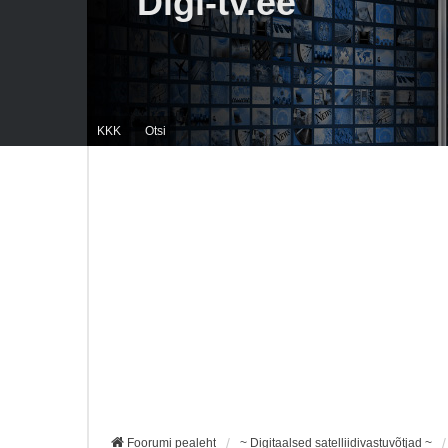
Digi-tv.ee
KKK
Otsi
Foorumi pealeht
~ Digitaalsed satelliidivastuvõtjad ~