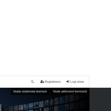
Registreeru
Logi sisse
Vaata vastamata teemasi
Vaata aktiivseid teemasid