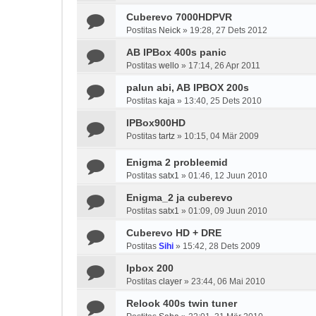
Cuberevo 7000HDPVR
Postitas
Neick
»
19:28, 27 Dets 2012
AB IPBox 400s panic
Postitas
wello
»
17:14, 26 Apr 2011
palun abi, AB IPBOX 200s
Postitas
kaja
»
13:40, 25 Dets 2010
IPBox900HD
Postitas
tartz
»
10:15, 04 Mär 2009
Enigma 2 probleemid
Postitas
satx1
»
01:46, 12 Juun 2010
Enigma_2 ja cuberevo
Postitas
satx1
»
01:09, 09 Juun 2010
Cuberevo HD + DRE
Postitas
Sihi
»
15:42, 28 Dets 2009
Ipbox 200
Postitas
clayer
»
23:44, 06 Mai 2010
Relook 400s twin tuner