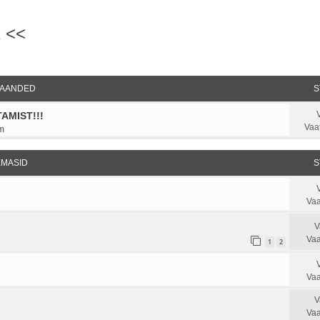
 <<
ndatud otsing
AANDED
S
AMIST!!!
Vaa
m
EMASID
S
Vaa
V
Vaa
1
2
Vaa
V
Vaa