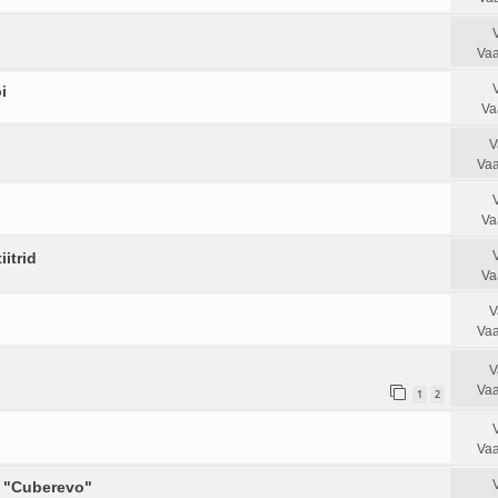
Vaa
i
Va
V
Vaa
Va
itrid
Va
V
Vaa
V
Vaa
1
2
Vaa
e "Cuberevo"