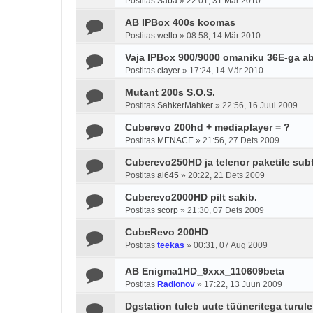
Postitas
Saba
»
22:01, 31 Mär 2010
AB IPBox 400s koomas
Postitas
wello
»
08:58, 14 Mär 2010
Vaja IPBox 900/9000 omaniku 36E-ga ab
Postitas
clayer
»
17:24, 14 Mär 2010
Mutant 200s S.O.S.
Postitas
SahkerMahker
»
22:56, 16 Juul 2009
Cuberevo 200hd + mediaplayer = ?
Postitas
MENACE
»
21:56, 27 Dets 2009
Cuberevo250HD ja telenor paketile subti
Postitas
al645
»
20:22, 21 Dets 2009
Cuberevo2000HD pilt sakib.
Postitas
scorp
»
21:30, 07 Dets 2009
CubeRevo 200HD
Postitas
teekas
»
00:31, 07 Aug 2009
AB Enigma1HD_9xxx_110609beta
Postitas
Radionov
»
17:22, 13 Juun 2009
Dgstation tuleb uute tüüneritega turul