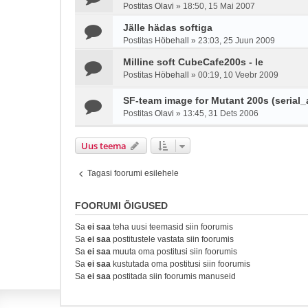
Postitas
Olavi
»
18:50, 15 Mai 2007
Jälle hädas softiga
Postitas
Höbehall
»
23:03, 25 Juun 2009
Milline soft CubeCafe200s - le
Postitas
Höbehall
»
00:19, 10 Veebr 2009
SF-team image for Mutant 200s (serial_a
Postitas
Olavi
»
13:45, 31 Dets 2006
Uus teema
Tagasi foorumi esilehele
FOORUMI ÕIGUSED
Sa
ei saa
teha uusi teemasid siin foorumis
Sa
ei saa
postitustele vastata siin foorumis
Sa
ei saa
muuta oma postitusi siin foorumis
Sa
ei saa
kustutada oma postitusi siin foorumis
Sa
ei saa
postitada siin foorumis manuseid