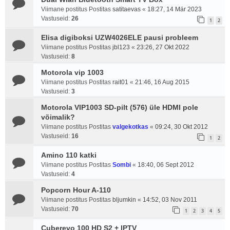
Viimane postitus Postitas
satitaevas
«
18:27, 14 Mär 2023
Vastuseid:
26
1
2
Elisa digiboksi UZW4026ELE pausi probleem
Viimane postitus Postitas
jbl123
«
23:26, 27 Okt 2022
Vastuseid:
8
Motorola vip 1003
Viimane postitus Postitas
rait01
«
21:46, 16 Aug 2015
Vastuseid:
3
Motorola VIP1003 SD-pilt (576) üle HDMI pole
võimalik?
Viimane postitus Postitas
valgekotkas
«
09:24, 30 Okt 2012
Vastuseid:
16
1
2
Amino 110 katki
Viimane postitus Postitas
Sombi
«
18:40, 06 Sept 2012
Vastuseid:
4
Popcorn Hour A-110
Viimane postitus Postitas
bljumkin
«
14:52, 03 Nov 2011
Vastuseid:
70
1
2
3
4
5
Cuberevo 100 HD S2 + IPTV