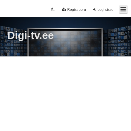
Registreeru
Logi sisse
Digi-tv.ee