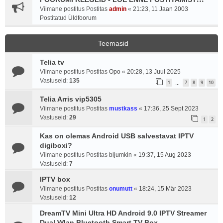
Viimane postitus Postitas
admin
«
21:23, 11 Jaan 2003
Postitatud
Üldfoorum
Teemasid
Telia tv
Viimane postitus Postitas
Opo
«
20:28, 13 Juul 2025
Vastuseid:
135
1
7
8
9
10
…
Telia Arris vip5305
Viimane postitus Postitas
mustkass
«
17:36, 25 Sept 2023
Vastuseid:
29
1
2
Kas on olemas Android USB salvestavat IPTV
digiboxi?
Viimane postitus Postitas
bljumkin
«
19:37, 15 Aug 2023
Vastuseid:
7
IPTV box
Viimane postitus Postitas
onumutt
«
18:24, 15 Mär 2023
Vastuseid:
12
DreamTV Mini Ultra HD Android 9.0 IPTV Streamer
Dual Wlan Bluetooth Smart TV Box