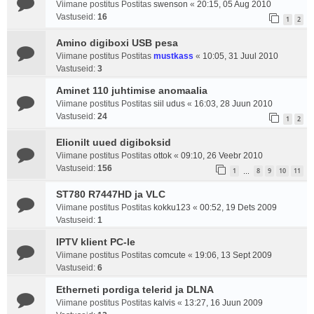
Viimane postitus Postitas
swenson
«
20:15, 05 Aug 2010
Vastuseid:
16
1
2
Amino digiboxi USB pesa
Viimane postitus Postitas
mustkass
«
10:05, 31 Juul 2010
Vastuseid:
3
Aminet 110 juhtimise anomaalia
Viimane postitus Postitas
siil udus
«
16:03, 28 Juun 2010
Vastuseid:
24
1
2
Elionilt uued digiboksid
Viimane postitus Postitas
ottok
«
09:10, 26 Veebr 2010
Vastuseid:
156
1
8
9
10
11
…
ST780 R7447HD ja VLC
Viimane postitus Postitas
kokku123
«
00:52, 19 Dets 2009
Vastuseid:
1
IPTV klient PC-le
Viimane postitus Postitas
comcute
«
19:06, 13 Sept 2009
Vastuseid:
6
Etherneti pordiga telerid ja DLNA
Viimane postitus Postitas
kalvis
«
13:27, 16 Juun 2009