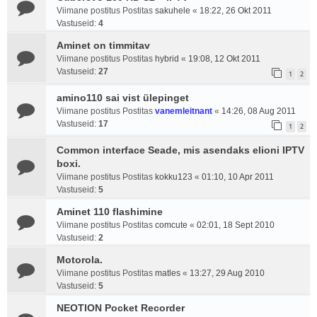
Viimane postitus Postitas
sakuhele
«
18:22, 26 Okt 2011
Vastuseid:
4
Aminet on timmitav
Viimane postitus Postitas
hybrid
«
19:08, 12 Okt 2011
Vastuseid:
27
1
2
amino110 sai vist ülepinget
Viimane postitus Postitas
vanemleitnant
«
14:26, 08 Aug 2011
Vastuseid:
17
1
2
Common interface Seade, mis asendaks elioni IPTV
boxi.
Viimane postitus Postitas
kokku123
«
01:10, 10 Apr 2011
Vastuseid:
5
Aminet 110 flashimine
Viimane postitus Postitas
comcute
«
02:01, 18 Sept 2010
Vastuseid:
2
Motorola.
Viimane postitus Postitas
matles
«
13:27, 29 Aug 2010
Vastuseid:
5
NEOTION Pocket Recorder