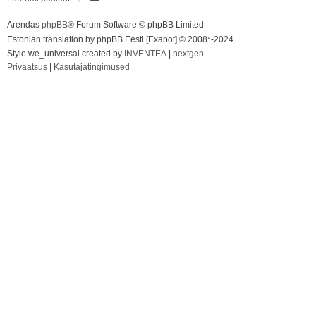
Arendas
phpBB
® Forum Software © phpBB Limited
Estonian translation by phpBB Eesti [Exabot] © 2008*-2024
Style we_universal created by
INVENTEA
|
nextgen
Privaatsus
|
Kasutajatingimused