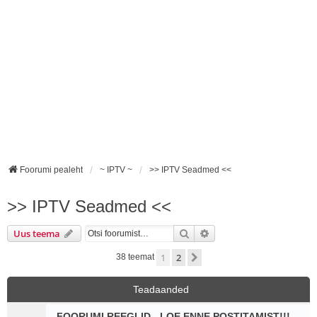
Foorumi pealeht
~ IPTV ~
>> IPTV Seadmed <<
>> IPTV Seadmed <<
Otsi
Täiendatud otsing
Uus teema
1
2
Järgmine
38 teemat
Teadaanded
FOORUMI REEGLID - LOE ENNE POSTITAMIST!!!