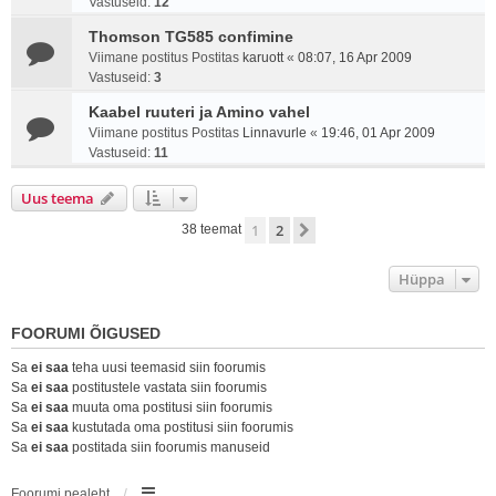
Vastuseid:
12
Thomson TG585 confimine
Viimane postitus Postitas
karuott
«
08:07, 16 Apr 2009
Vastuseid:
3
Kaabel ruuteri ja Amino vahel
Viimane postitus Postitas
Linnavurle
«
19:46, 01 Apr 2009
Vastuseid:
11
Uus teema
1
2
Järgmine
38 teemat
Hüppa
FOORUMI ÕIGUSED
Sa
ei saa
teha uusi teemasid siin foorumis
Sa
ei saa
postitustele vastata siin foorumis
Sa
ei saa
muuta oma postitusi siin foorumis
Sa
ei saa
kustutada oma postitusi siin foorumis
Sa
ei saa
postitada siin foorumis manuseid
Foorumi pealeht