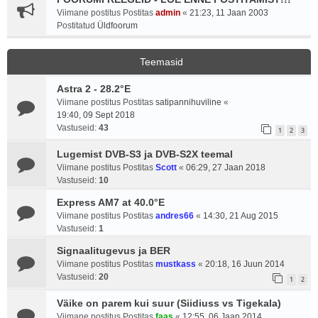
Viimane postitus Postitas
admin
«
21:23, 11 Jaan 2003
Postitatud
Üldfoorum
Teemasid
Astra 2 - 28.2°E
Viimane postitus Postitas
satipannihuviline
«
19:40, 09 Sept 2018
Vastuseid:
43
1
2
3
Lugemist DVB-S3 ja DVB-S2X teemal
Viimane postitus Postitas
Scott
«
06:29, 27 Jaan 2018
Vastuseid:
10
Express AM7 at 40.0°E
Viimane postitus Postitas
andres66
«
14:30, 21 Aug 2015
Vastuseid:
1
Signaalitugevus ja BER
Viimane postitus Postitas
mustkass
«
20:18, 16 Juun 2014
Vastuseid:
20
1
2
Väike on parem kui suur (Siidiuss vs Tigekala)
Viimane postitus Postitas
faas
«
12:55, 06 Jaan 2014