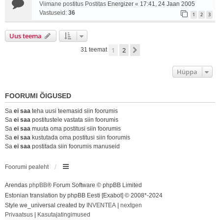
Viimane postitus Postitas
Energizer
«
17:41, 24 Jaan 2005
Vastuseid:
36
1
2
3
Uus teema
1
2
Järgmine
31 teemat
Hüppa
FOORUMI ÕIGUSED
Sa
ei saa
teha uusi teemasid siin foorumis
Sa
ei saa
postitustele vastata siin foorumis
Sa
ei saa
muuta oma postitusi siin foorumis
Sa
ei saa
kustutada oma postitusi siin foorumis
Sa
ei saa
postitada siin foorumis manuseid
Foorumi pealeht
Arendas
phpBB
® Forum Software © phpBB Limited
Estonian translation by phpBB Eesti [Exabot] © 2008*-2024
Style we_universal created by
INVENTEA
|
nextgen
Privaatsus
|
Kasutajatingimused