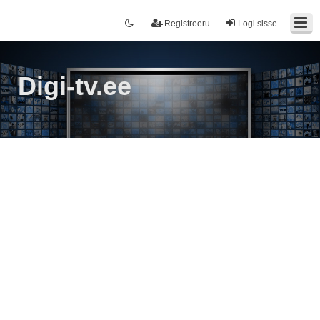
Registreeru
Logi sisse
Digi-tv.ee