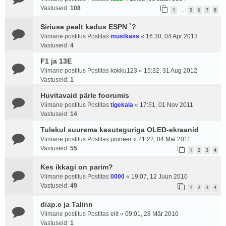
Vastuseid:
108
1
5
6
7
8
…
Siriuse pealt kadus ESPN `?
Viimane postitus Postitas
mustkass
«
16:30, 04 Apr 2013
Vastuseid:
4
F1 ja 13E
Viimane postitus Postitas
kokku123
«
15:32, 31 Aug 2012
Vastuseid:
1
Huvitavaid pärle foorumis
Viimane postitus Postitas
tigekala
«
17:51, 01 Nov 2011
Vastuseid:
14
Tulekul suurema kasuteguriga OLED-ekraanid
Viimane postitus Postitas
pioneer
«
21:22, 04 Mai 2011
Vastuseid:
55
1
2
3
4
Kes ikkagi on parim?
Viimane postitus Postitas
0000
«
19:07, 12 Juun 2010
Vastuseid:
49
1
2
3
4
diap.c ja Talinn
Viimane postitus Postitas
elit
«
09:01, 28 Mär 2010
Vastuseid:
1