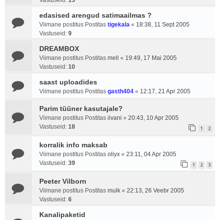
Vastuseid:
13
edasised arengud satimaailmas ?
Viimane postitus Postitas
tigekala
«
18:38, 11 Sept 2005
Vastuseid:
9
DREAMBOX
Viimane postitus Postitas
mell
«
19:49, 17 Mai 2005
Vastuseid:
10
saast uploadides
Viimane postitus Postitas
gasth404
«
12:17, 21 Apr 2005
Parim tüüner kasutajale?
Viimane postitus Postitas
iivani
«
20:43, 10 Apr 2005
Vastuseid:
18
1
2
korralik info maksab
Viimane postitus Postitas
oliyx
«
23:11, 04 Apr 2005
Vastuseid:
39
1
2
3
Peeter Vilborn
Viimane postitus Postitas
mulk
«
22:13, 26 Veebr 2005
Vastuseid:
6
Kanalipaketid