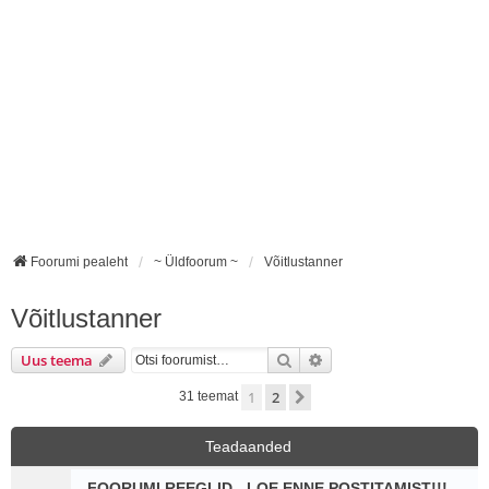
Foorumi pealeht
~ Üldfoorum ~
Võitlustanner
Võitlustanner
Otsi
Täiendatud otsing
Uus teema
1
2
Järgmine
31 teemat
Teadaanded
FOORUMI REEGLID - LOE ENNE POSTITAMIST!!!