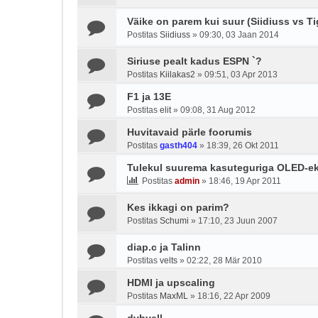
Väike on parem kui suur (Siidiuss vs Ti
Postitas
Siidiuss
»
09:30, 03 Jaan 2014
Siriuse pealt kadus ESPN `?
Postitas
Kiilakas2
»
09:51, 03 Apr 2013
F1 ja 13E
Postitas
elit
»
09:08, 31 Aug 2012
Huvitavaid pärle foorumis
Postitas
gasth404
»
18:39, 26 Okt 2011
Tulekul suurema kasuteguriga OLED-e
Postitas
admin
»
18:46, 19 Apr 2011
Kes ikkagi on parim?
Postitas
Schumi
»
17:10, 23 Juun 2007
diap.c ja Talinn
Postitas
velts
»
02:22, 28 Mär 2010
HDMI ja upscaling
Postitas
MaxML
»
18:16, 22 Apr 2009