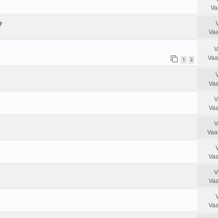
Va
?
Vaa
V
Vaa
1
2
Vaa
V
Vaa
V
Vaa
Vaa
V
Vaa
Vaa