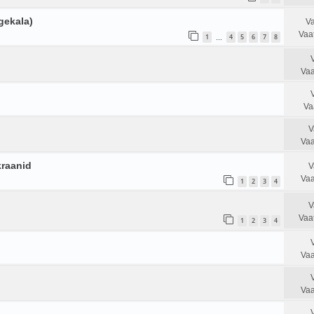
gekala)
Va
Vaa
1
4
5
6
7
8
…
Vaa
Va
V
Vaa
kraanid
V
Vaa
1
2
3
4
V
Vaa
1
2
3
4
Vaa
Vaa