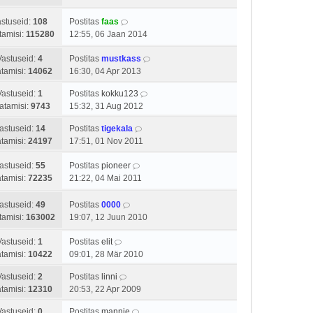
stuseid:
108
Postitas
faas
tamisi:
115280
12:55, 06 Jaan 2014
Vastuseid:
4
Postitas
mustkass
tamisi:
14062
16:30, 04 Apr 2013
Vastuseid:
1
Postitas
kokku123
atamisi:
9743
15:32, 31 Aug 2012
astuseid:
14
Postitas
tigekala
tamisi:
24197
17:51, 01 Nov 2011
astuseid:
55
Postitas
pioneer
tamisi:
72235
21:22, 04 Mai 2011
astuseid:
49
Postitas
0000
tamisi:
163002
19:07, 12 Juun 2010
Vastuseid:
1
Postitas
elit
tamisi:
10422
09:01, 28 Mär 2010
Vastuseid:
2
Postitas
linni
tamisi:
12310
20:53, 22 Apr 2009
Vastuseid:
0
Postitas
mannie