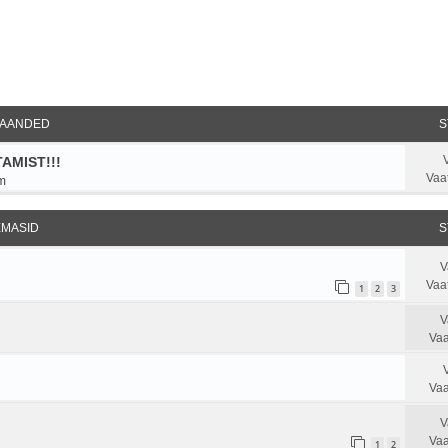
ndatud otsing
AANDED
S
AMIST!!!
Vaa
m
EMASID
S
V
Vaa
1
2
3
V
Vaa
Vaa
V
Vaa
1
2