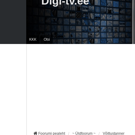
Digi-tv.ee
KKK
Otsi
Foorumi pealeht
~ Üldfoorum ~
Võitlustanner