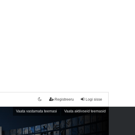
Registreeru
Logi sisse
Vaata vastamata teemasi
Vaata aktiivseid teemasid