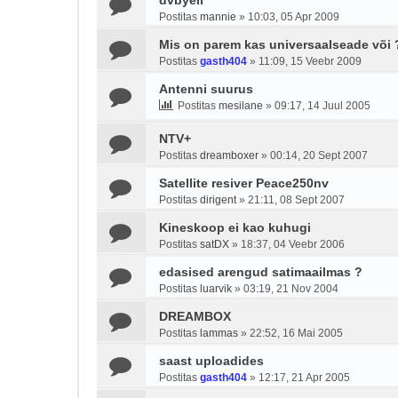
dvbyell
Postitas
mannie
»
10:03, 05 Apr 2009
Mis on parem kas universaalseade või 
Postitas
gasth404
»
11:09, 15 Veebr 2009
Antenni suurus
Postitas
mesilane
»
09:17, 14 Juul 2005
NTV+
Postitas
dreamboxer
»
00:14, 20 Sept 2007
Satellite resiver Peace250nv
Postitas
dirigent
»
21:11, 08 Sept 2007
Kineskoop ei kao kuhugi
Postitas
satDX
»
18:37, 04 Veebr 2006
edasised arengud satimaailmas ?
Postitas
luarvik
»
03:19, 21 Nov 2004
DREAMBOX
Postitas
lammas
»
22:52, 16 Mai 2005
saast uploadides
Postitas
gasth404
»
12:17, 21 Apr 2005