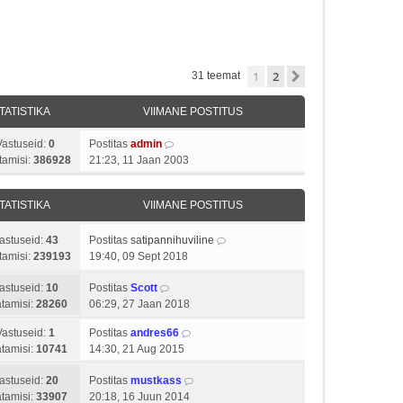
1
2
Järgmine
31 teemat
TATISTIKA
VIIMANE POSTITUS
Vastuseid:
0
Postitas
admin
tamisi:
386928
21:23, 11 Jaan 2003
TATISTIKA
VIIMANE POSTITUS
astuseid:
43
Postitas
satipannihuviline
tamisi:
239193
19:40, 09 Sept 2018
astuseid:
10
Postitas
Scott
tamisi:
28260
06:29, 27 Jaan 2018
Vastuseid:
1
Postitas
andres66
tamisi:
10741
14:30, 21 Aug 2015
astuseid:
20
Postitas
mustkass
tamisi:
33907
20:18, 16 Juun 2014