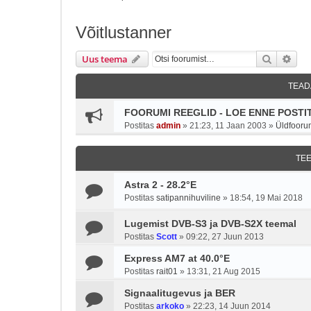
Võitlustanner
Otsi
Täie
Uus teema
TEAD
FOORUMI REEGLID - LOE ENNE POSTIT
Postitas
admin
»
21:23, 11 Jaan 2003
»
Üldfooru
TE
Astra 2 - 28.2°E
Postitas
satipannihuviline
»
18:54, 19 Mai 2018
Lugemist DVB-S3 ja DVB-S2X teemal
Postitas
Scott
»
09:22, 27 Juun 2013
Express AM7 at 40.0°E
Postitas
rait01
»
13:31, 21 Aug 2015
Signaalitugevus ja BER
Postitas
arkoko
»
22:23, 14 Juun 2014