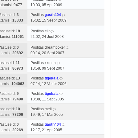
atamisi:
9477
10:03, 05 Apr 2009
Vastuseid:
3
Postitas
gasth404
tamisi:
13333
15:32, 15 Veebr 2009
astuseid:
18
Postitas
elit
tamisi:
111061
21:02, 24 Juul 2008
Vastuseid:
0
Postitas
dreamboxer
tamisi:
20692
00:14, 20 Sept 2007
astuseid:
11
Postitas
xxmen
tamisi:
86973
13:58, 09 Sept 2007
astuseid:
13
Postitas
tigekala
tamisi:
104062
07:14, 12 Veebr 2006
Vastuseid:
9
Postitas
tigekala
tamisi:
79490
18:38, 11 Sept 2005
astuseid:
10
Postitas
mell
tamisi:
77206
19:49, 17 Mai 2005
Vastuseid:
0
Postitas
gasth404
tamisi:
20269
12:17, 21 Apr 2005