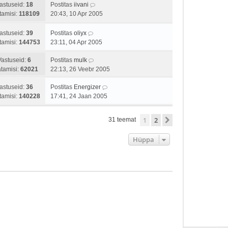
astuseid:
18
Postitas
iivani
tamisi:
118109
20:43, 10 Apr 2005
astuseid:
39
Postitas
oliyx
tamisi:
144753
23:11, 04 Apr 2005
Vastuseid:
6
Postitas
mulk
tamisi:
62021
22:13, 26 Veebr 2005
astuseid:
36
Postitas
Energizer
tamisi:
140228
17:41, 24 Jaan 2005
1
2
Järgmine
31 teemat
Hüppa