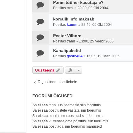
Parim tüüner kasutajale?
Postitas
mell
»
20:30, 09 Okt 2004
korralik info maksab
Postitas
kamm
»
22:49, 05 Okt 2004
Peeter Vilborn
Postitas
trand
»
13:00, 25 Veebr 2005
Kanalipaketid
Postitas
gasth404
»
16:05, 19 Jaan 2005
Uus teema
Tagasi foorumi esilehele
FOORUMI ÕIGUSED
Sa
ei saa
teha uusi teemasid siin foorumis
Sa
ei saa
postitustele vastata siin foorumis
Sa
ei saa
muuta oma postitusi siin foorumis
Sa
ei saa
kustutada oma postitusi siin foorumis
Sa
ei saa
postitada siin foorumis manuseid