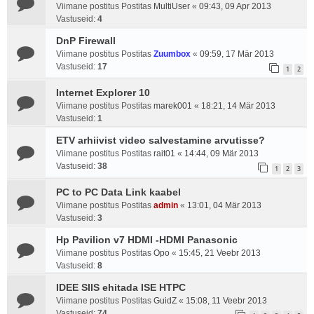
Viimane postitus Postitas
MultiUser
«
09:43, 09 Apr 2013
Vastuseid:
4
DnP Firewall
Viimane postitus Postitas
Zuumbox
«
09:59, 17 Mär 2013
Vastuseid:
17
1
2
Internet Explorer 10
Viimane postitus Postitas
marek001
«
18:21, 14 Mär 2013
Vastuseid:
1
ETV arhiivist video salvestamine arvutisse?
Viimane postitus Postitas
rait01
«
14:44, 09 Mär 2013
Vastuseid:
38
1
2
3
PC to PC Data Link kaabel
Viimane postitus Postitas
admin
«
13:01, 04 Mär 2013
Vastuseid:
3
Hp Pavilion v7 HDMI -HDMI Panasonic
Viimane postitus Postitas
Opo
«
15:45, 21 Veebr 2013
Vastuseid:
8
IDEE SIIS ehitada ISE HTPC
Viimane postitus Postitas
GuidZ
«
15:08, 11 Veebr 2013
Vastuseid:
74