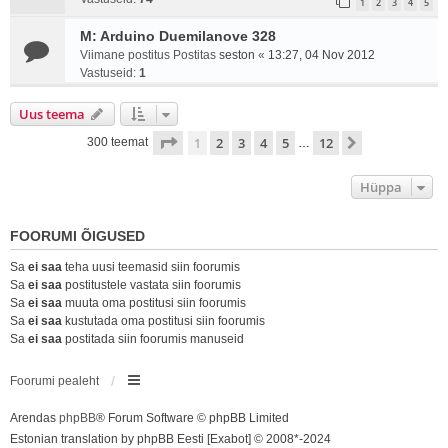
1
2
3
4
5
M: Arduino Duemilanove 328
Viimane postitus Postitas
seston
«
13:27, 04 Nov 2012
Vastuseid:
1
Uus teema
1
. leht
12
-st
1
2
3
4
5
12
Järgmine
300 teemat
…
Hüppa
FOORUMI ÕIGUSED
Sa
ei saa
teha uusi teemasid siin foorumis
Sa
ei saa
postitustele vastata siin foorumis
Sa
ei saa
muuta oma postitusi siin foorumis
Sa
ei saa
kustutada oma postitusi siin foorumis
Sa
ei saa
postitada siin foorumis manuseid
Foorumi pealeht
Arendas
phpBB
® Forum Software © phpBB Limited
Estonian translation by phpBB Eesti [Exabot] © 2008*-2024