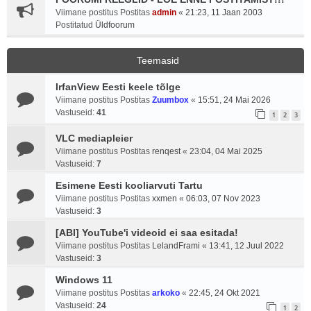
Viimane postitus Postitas
admin
«
21:23, 11 Jaan 2003
Postitatud
Üldfoorum
Teemasid
IrfanView Eesti keele tõlge
Viimane postitus Postitas
Zuumbox
«
15:51, 24 Mai 2026
Vastuseid:
41
1
2
3
VLC mediapleier
Viimane postitus Postitas
renqest
«
23:04, 04 Mai 2025
Vastuseid:
7
Esimene Eesti kooliarvuti Tartu
Viimane postitus Postitas
xxmen
«
06:03, 07 Nov 2023
Vastuseid:
3
[ABI] YouTube'i videoid ei saa esitada!
Viimane postitus Postitas
LelandFrami
«
13:41, 12 Juul 2022
Vastuseid:
3
Windows 11
Viimane postitus Postitas
arkoko
«
22:45, 24 Okt 2021
Vastuseid:
24
1
2