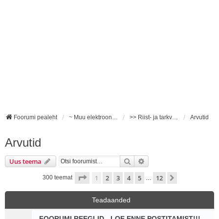
Foorumi pealeht
~ Muu elektroonika ~
>> Riist- ja tarkvara <<
Arvutid
Arvutid
Otsi
Täiendatud otsing
Uus teema
1
. leht
12
-st
1
2
3
4
5
12
Järgmine
300 teemat
…
Teadaanded
FOORUMI REEGLID - LOE ENNE POSTITAMIST!!!