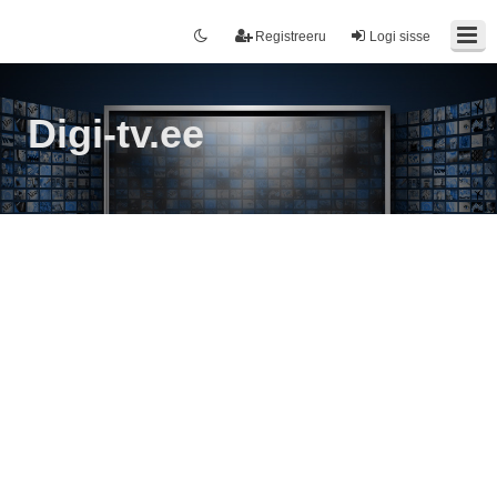
Registreeru
Logi sisse
Digi-tv.ee