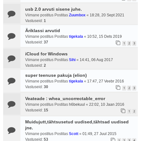
usb 2.0 arvuti sisene juhe.
Viimane postitus Postitas
Zuumbox
«
18:28, 20 Sept 2021
Vastuseid:
1
Äriklassi arvutid
Viimane postitus Postitas
tigekala
«
10:52, 15 Dets 2019
Vastuseid:
37
1
2
3
iCloud for Windows
Viimane postitus Postitas
Sihi
«
14:41, 06 Aug 2017
Vastuseid:
2
super teenuse pakuja (elion)
Viimane postitus Postitas
tigekala
«
17:47, 27 Veebr 2016
Vastuseid:
30
1
2
3
Veateade : whea_uncorrectable_error
Viimane postitus Postitas
h6bekuul
«
22:02, 10 Jaan 2016
Vastuseid:
15
1
2
Muidujutt,tähtsusetud uudised,tähtsad uudised
jne.
Viimane postitus Postitas
Scott
«
01:49, 27 Juul 2015
Vastuseid:
53
1
2
3
4