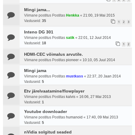
Mingi jama...
Viimane postitus Postitas
Henkka
«
21:00, 19 Mai 2015
Vastuseid:
35
1
2
3
Inteno DG 301
Viimane postitus Postitas
satik
«
22:01, 12 Juul 2014
Vastuseid:
18
1
2
HDMI-CEC võimalus arvutile.
Viimane postitus Postitas
pioneer
«
10:10, 05 Juul 2014
Mingi jama
Viimane postitus Postitas
mustkass
«
22:37, 20 Jaan 2014
Vastuseid:
5
Etv järelvaatamine/flowplayer
Viimane postitus Postitas
kalvis
«
16:06, 27 Mai 2013
Vastuseid:
1
Youtube downloader
Viimane postitus Postitas
humanoid
«
17:40, 09 Mai 2013
Vastuseid:
5
nVidia solgitud seaded