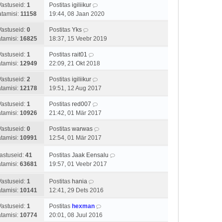
Vastuseid:
1
Postitas
igiliikur
tamisi:
11158
19:44, 08 Jaan 2020
Vastuseid:
0
Postitas
Yks
tamisi:
16825
18:37, 15 Veebr 2019
Vastuseid:
1
Postitas
rait01
tamisi:
12949
22:09, 21 Okt 2018
Vastuseid:
2
Postitas
igiliikur
tamisi:
12178
19:51, 12 Aug 2017
Vastuseid:
1
Postitas
red007
tamisi:
10926
21:42, 01 Mär 2017
Vastuseid:
0
Postitas
warwas
tamisi:
10991
12:54, 01 Mär 2017
astuseid:
41
Postitas
Jaak Eensalu
tamisi:
63681
19:57, 01 Veebr 2017
Vastuseid:
1
Postitas
hania
tamisi:
10141
12:41, 29 Dets 2016
Vastuseid:
1
Postitas
hexman
tamisi:
10774
20:01, 08 Juul 2016