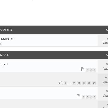
ndatud otsing
AANDED
S
AMIST!!!
Vaa
m
EMASID
S
õtjad
V
Vaa
1
2
3
Va
Vaa
1
25
26
27
28
29
…
V
Vaa
1
2
3
4