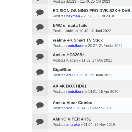
Postitas
jbl123
»
11:40, 25 Okt 2023
EDISION OS NINO PRO DVB-S2X + DVB-
Postitas
hexman
»
21:31, 03 Okt 2018
EMC ei näita faile
Postitas
kalvis
»
10:40, 10 Juul 2022
realme 4K Smart TV Stick
Postitas
rootsikunn
»
20:27, 21 Veebr 2022
Amiko HD8265+
Postitas
Klaban
»
11:52, 17 Mai 2021
GigaBlue
Postitas
err23
»
23:10, 29 Jaan 2021
AX 4K BOX HD61
Postitas
rootsikunn
»
14:01, 15 Apr 2020
Amiko Viper Combo
Postitas
xda
»
20:14, 17 Veebr 2018
AMIKO VIPER 4K51
Postitas
antsuke
»
11:04, 19 Nov 2019