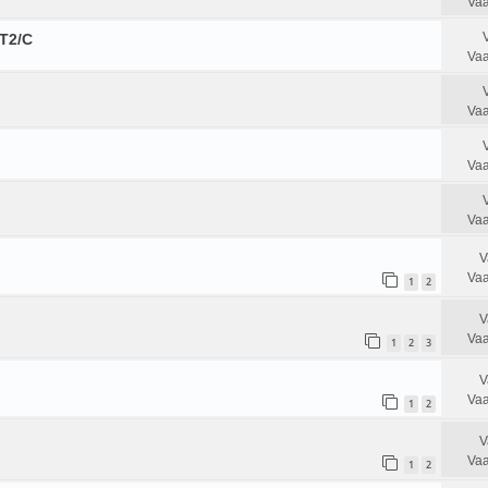
Vaa
T2/C
Vaa
Vaa
Vaa
Vaa
V
Vaa
1
2
V
Vaa
1
2
3
V
Vaa
1
2
V
Vaa
1
2