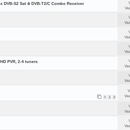
ux DVB-S2 Sat & DVB-T2/C Combo Receiver
Vaa
Vaa
Vaa
Vaa
UHD PVR, 2-4 tuners
Vaa
Vaa
V
Vaa
1
2
3
Vaa
Vaa