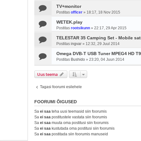
TV+monitor
Postitas
officer
»
18:17, 18 Nov 2015
WETEK.play
Postitas
rootsikunn
»
22:17, 29 Apr 2015
TELESTAR 35 Camping Set - Mobile sate
Postitas
ingvar
»
12:32, 29 Juul 2014
Omega DVB-T USB Tuner MPEG4 HD T9
Postitas
Bushido
»
23:20, 04 Juun 2014
Uus teema
Tagasi foorumi esilehele
FOORUMI ÕIGUSED
Sa
ei saa
teha uusi teemasid siin foorumis
Sa
ei saa
postitustele vastata siin foorumis
Sa
ei saa
muuta oma postitusi siin foorumis
Sa
ei saa
kustutada oma postitusi siin foorumis
Sa
ei saa
postitada siin foorumis manuseid