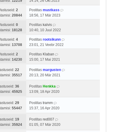
tamisi:
12219
14:14, 26 Okt 2023
Vastuseid:
2
Postitas
mustkass
tamisi:
20844
18:56, 17 Mär 2023
Vastuseid:
0
Postitas
kalvis
tamisi:
18128
10:40, 10 Juul 2022
Vastuseid:
4
Postitas
rootsikunn
tamisi:
13708
23:01, 21 Veebr 2022
Vastuseid:
2
Postitas
Klaban
tamisi:
14230
15:00, 17 Mai 2021
astuseid:
22
Postitas
margusten
tamisi:
35517
20:13, 20 Mär 2021
astuseid:
36
Postitas
Henkka
tamisi:
45925
13:09, 18 Apr 2020
astuseid:
29
Postitas
tramm
tamisi:
55447
15:37, 16 Apr 2020
astuseid:
19
Postitas
red007
tamisi:
35924
01:05, 07 Mär 2020