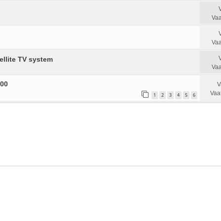
Vaa
Vaa
llite TV system
Vaa
00
V
Vaa
1
2
3
4
5
6