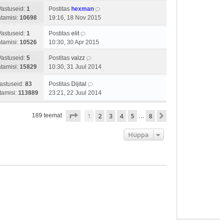
Vastuseid:
1
Postitas
hexman
tamisi:
10698
19:16, 18 Nov 2015
Vastuseid:
1
Postitas
elit
tamisi:
10526
10:30, 30 Apr 2015
Vastuseid:
5
Postitas
valzz
tamisi:
15829
10:30, 31 Juul 2014
astuseid:
83
Postitas
Dijital
tamisi:
113889
23:21, 22 Juul 2014
1
. leht
8
-st
1
2
3
4
5
8
Järgmine
189 teemat
…
Hüppa