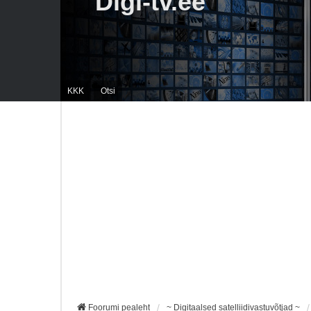
Digi-tv.ee
KKK
Otsi
Foorumi pealeht
~ Digitaalsed satelliidivastuvõtjad ~