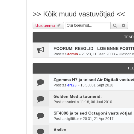
>> Kõik muud vastuvõtjad <<
Otsi
Täie
Uus teema
TEAD
FOORUMI REEGLID - LOE ENNE POSTIT
Postitas
admin
»
21:23, 11 Jaan 2003
»
Üldfooru
TE
Zgemma H7 ja teised Air Digitali vastuv
Postitas
err23
»
13:33, 01 Sept 2018
Golden Media tuunerid.
Postitas
valeri
»
11:18, 06 Juul 2010
SF4008 ja teised Octagoni vastuvõtjad
Postitas
igiliikur
»
20:31, 21 Apr 2017
Amiko