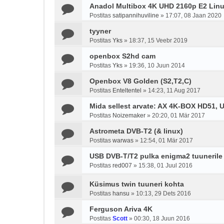
Anadol Multibox 4K UHD 2160p E2 Lin
Postitas
satipannihuviline
»
17:07, 08 Jaan 2020
tyyner
Postitas
Yks
»
18:37, 15 Veebr 2019
openbox S2hd cam
Postitas
Yks
»
19:36, 10 Juun 2014
Openbox V8 Golden (S2,T2,C)
Postitas
Enteltentel
»
14:23, 11 Aug 2017
Mida sellest arvate: AX 4K-BOX HD51, 
Postitas
Noizemaker
»
20:20, 01 Mär 2017
Astrometa DVB-T2 (& linux)
Postitas
warwas
»
12:54, 01 Mär 2017
USB DVB-T/T2 pulka enigma2 tuunerile
Postitas
red007
»
15:38, 01 Juul 2016
Küsimus twin tuuneri kohta
Postitas
hansu
»
10:13, 29 Dets 2016
Ferguson Ariva 4K
Postitas
Scott
»
00:30, 18 Juun 2016