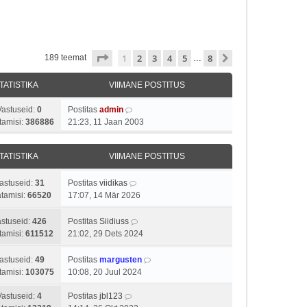
1
. leht
8
-st
1
2
3
4
5
8
Järgmine
189 teemat
…
TATISTIKA
VIIMANE POSTITUS
Vastuseid:
0
Postitas
admin
tamisi:
386886
21:23, 11 Jaan 2003
TATISTIKA
VIIMANE POSTITUS
astuseid:
31
Postitas
viidikas
tamisi:
66520
17:07, 14 Mär 2026
stuseid:
426
Postitas
Siidiuss
tamisi:
611512
21:02, 29 Dets 2024
astuseid:
49
Postitas
margusten
tamisi:
103075
10:08, 20 Juul 2024
Vastuseid:
4
Postitas
jbl123