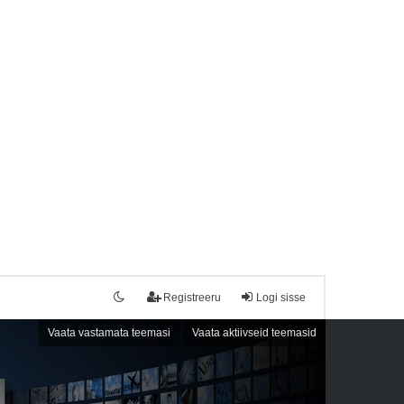
Registreeru
Logi sisse
Vaata vastamata teemasi
Vaata aktiivseid teemasid