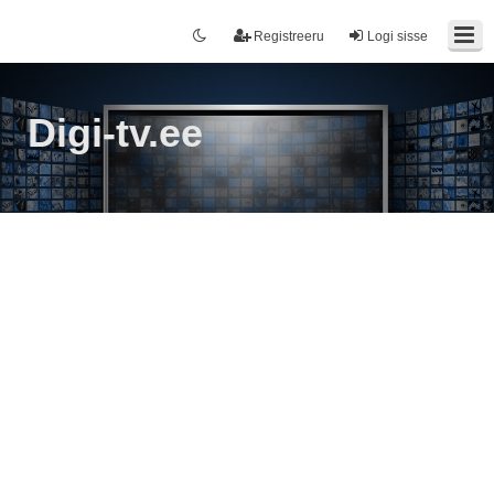
Registreeru
Logi sisse
Digi-tv.ee