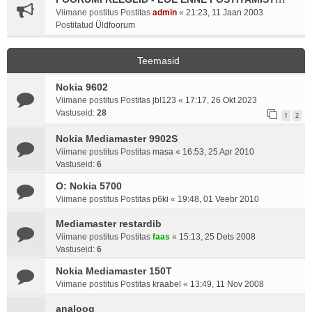
Viimane postitus Postitas
admin
«
21:23, 11 Jaan 2003
Postitatud
Üldfoorum
Teemasid
Nokia 9602
Viimane postitus Postitas
jbl123
«
17:17, 26 Okt 2023
Vastuseid:
28
1
2
Nokia Mediamaster 9902S
Viimane postitus Postitas
masa
«
16:53, 25 Apr 2010
Vastuseid:
6
O: Nokia 5700
Viimane postitus Postitas
p6ki
«
19:48, 01 Veebr 2010
Mediamaster restardib
Viimane postitus Postitas
faas
«
15:13, 25 Dets 2008
Vastuseid:
6
Nokia Mediamaster 150T
Viimane postitus Postitas
kraabel
«
13:49, 11 Nov 2008
analoog