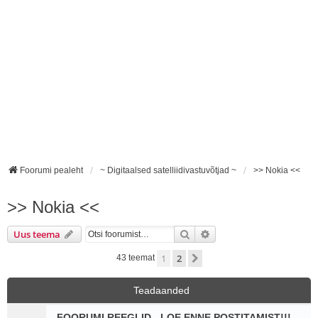
Foorumi pealeht
~ Digitaalsed satelliidivastuvõtjad ~
>> Nokia <<
>> Nokia <<
Otsi
Täiendatud otsing
Uus teema
1
2
Järgmine
43 teemat
Teadaanded
FOORUMI REEGLID - LOE ENNE POSTITAMIST!!!