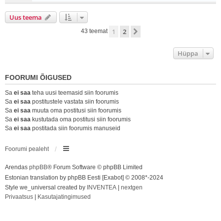
Uus teema
1
2
Järgmine
43 teemat
Hüppa
FOORUMI ÕIGUSED
Sa
ei saa
teha uusi teemasid siin foorumis
Sa
ei saa
postitustele vastata siin foorumis
Sa
ei saa
muuta oma postitusi siin foorumis
Sa
ei saa
kustutada oma postitusi siin foorumis
Sa
ei saa
postitada siin foorumis manuseid
Foorumi pealeht
Arendas
phpBB
® Forum Software © phpBB Limited
Estonian translation by phpBB Eesti [Exabot] © 2008*-2024
Style we_universal created by
INVENTEA
|
nextgen
Privaatsus
|
Kasutajatingimused