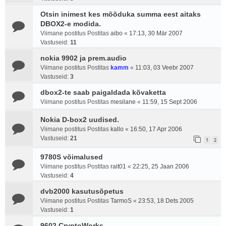
Otsin inimest kes mõõduka summa eest aitaks
DBOX2-e modida.
Viimane postitus Postitas
aibo
«
17:13, 30 Mär 2007
Vastuseid:
11
nokia 9902 ja prem.audio
Viimane postitus Postitas
kamm
«
11:03, 03 Veebr 2007
Vastuseid:
3
dbox2-te saab paigaldada kõvaketta
Viimane postitus Postitas
mesilane
«
11:59, 15 Sept 2006
Nokia D-box2 uudised.
Viimane postitus Postitas
kallo
«
16:50, 17 Apr 2006
Vastuseid:
21
1
2
9780S võimalused
Viimane postitus Postitas
rait01
«
22:25, 25 Jaan 2006
Vastuseid:
4
dvb2000 kasutusõpetus
Viimane postitus Postitas
TarmoS
«
23:53, 18 Dets 2005
Vastuseid:
1
9602 CryptoWorks...