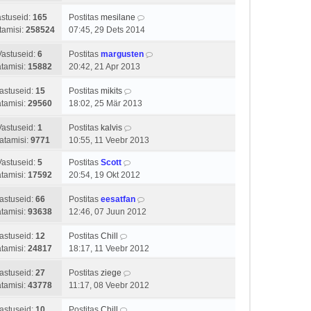
stuseid:
165
Postitas
mesilane
tamisi:
258524
07:45, 29 Dets 2014
Vastuseid:
6
Postitas
margusten
tamisi:
15882
20:42, 21 Apr 2013
astuseid:
15
Postitas
mikits
tamisi:
29560
18:02, 25 Mär 2013
Vastuseid:
1
Postitas
kalvis
atamisi:
9771
10:55, 11 Veebr 2013
Vastuseid:
5
Postitas
Scott
tamisi:
17592
20:54, 19 Okt 2012
astuseid:
66
Postitas
eesatfan
tamisi:
93638
12:46, 07 Juun 2012
astuseid:
12
Postitas
Chill
tamisi:
24817
18:17, 11 Veebr 2012
astuseid:
27
Postitas
ziege
tamisi:
43778
11:17, 08 Veebr 2012
astuseid:
10
Postitas
Chill