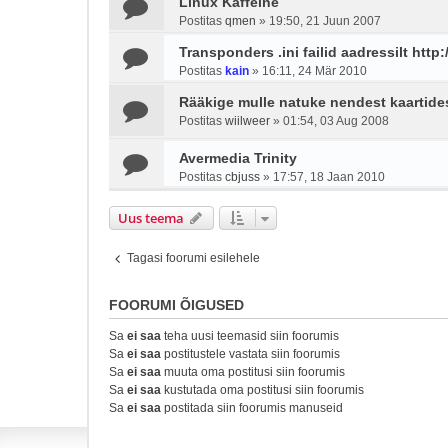
Linux Kaffeine
Postitas
qmen
»
19:50, 21 Juun 2007
Transponders .ini failid aadressilt http:
Postitas
kain
»
16:11, 24 Mär 2010
Rääkige mulle natuke nendest kaartides
Postitas
wiilweer
»
01:54, 03 Aug 2008
Avermedia Trinity
Postitas
cbjuss
»
17:57, 18 Jaan 2010
Uus teema
Tagasi foorumi esilehele
FOORUMI ÕIGUSED
Sa
ei saa
teha uusi teemasid siin foorumis
Sa
ei saa
postitustele vastata siin foorumis
Sa
ei saa
muuta oma postitusi siin foorumis
Sa
ei saa
kustutada oma postitusi siin foorumis
Sa
ei saa
postitada siin foorumis manuseid