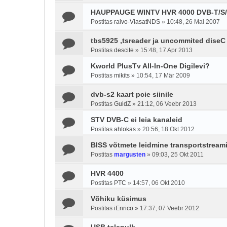
HAUPPAUGE WINTV HVR 4000 DVB-T/S
Postitas
raivo-ViasatNDS
»
10:48, 26 Mai 2007
tbs5925 ,tsreader ja uncommited diseC
Postitas
descite
»
15:48, 17 Apr 2013
Kworld PlusTv All-In-One Digilevi?
Postitas
mikits
»
10:54, 17 Mär 2009
dvb-s2 kaart pcie siinile
Postitas
GuidZ
»
21:12, 06 Veebr 2013
STV DVB-C ei leia kanaleid
Postitas
ahtokas
»
20:56, 18 Okt 2012
BISS võtmete leidmine transportstreamis
Postitas
margusten
»
09:03, 25 Okt 2011
HVR 4400
Postitas
PTC
»
14:57, 06 Okt 2010
Võhiku küsimus
Postitas
iEnrico
»
17:37, 07 Veebr 2012