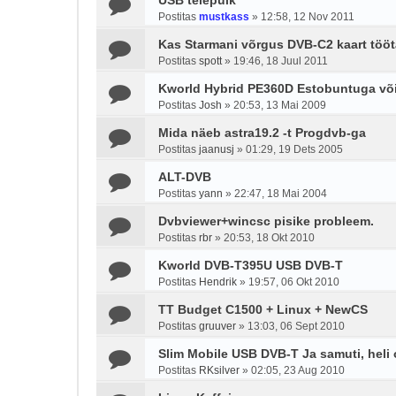
USB telepulk
Postitas
mustkass
»
12:58, 12 Nov 2011
Kas Starmani võrgus DVB-C2 kaart töö
Postitas
spott
»
19:46, 18 Juul 2011
Kworld Hybrid PE360D Estobuntuga võ
Postitas
Josh
»
20:53, 13 Mai 2009
Mida näeb astra19.2 -t Progdvb-ga
Postitas
jaanusj
»
01:29, 19 Dets 2005
ALT-DVB
Postitas
yann
»
22:47, 18 Mai 2004
Dvbviewer+wincsc pisike probleem.
Postitas
rbr
»
20:53, 18 Okt 2010
Kworld DVB-T395U USB DVB-T
Postitas
Hendrik
»
19:57, 06 Okt 2010
TT Budget C1500 + Linux + NewCS
Postitas
gruuver
»
13:03, 06 Sept 2010
Slim Mobile USB DVB-T Ja samuti, heli on
Postitas
RKsilver
»
02:05, 23 Aug 2010