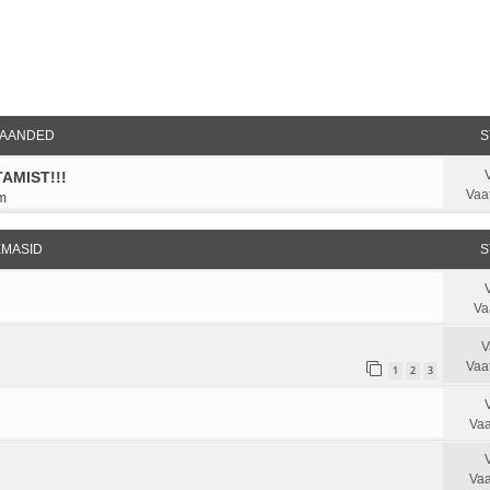
ndatud otsing
AANDED
S
AMIST!!!
Vaa
m
EMASID
S
Va
V
Vaa
1
2
3
Vaa
Vaa