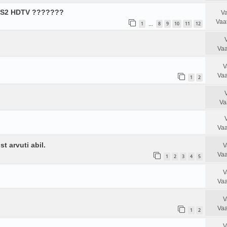
/S2 HDTV ???????
Va
Vaa
1
8
9
10
11
12
…
Vaa
V
Vaa
1
2
Va
Vaa
t arvuti abil.
V
Vaa
1
2
3
4
5
V
Vaa
V
Vaa
1
2
V