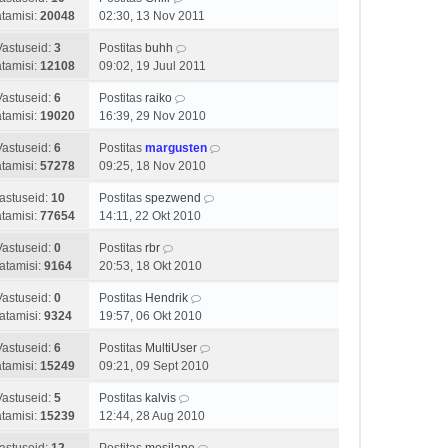
tamisi:
20048
02:30, 13 Nov 2011
Vastuseid:
3
Postitas
buhh
tamisi:
12108
09:02, 19 Juul 2011
Vastuseid:
6
Postitas
raiko
tamisi:
19020
16:39, 29 Nov 2010
Vastuseid:
6
Postitas
margusten
tamisi:
57278
09:25, 18 Nov 2010
astuseid:
10
Postitas
spezwend
tamisi:
77654
14:11, 22 Okt 2010
Vastuseid:
0
Postitas
rbr
atamisi:
9164
20:53, 18 Okt 2010
Vastuseid:
0
Postitas
Hendrik
atamisi:
9324
19:57, 06 Okt 2010
Vastuseid:
6
Postitas
MultiUser
tamisi:
15249
09:21, 09 Sept 2010
Vastuseid:
5
Postitas
kalvis
tamisi:
15239
12:44, 28 Aug 2010