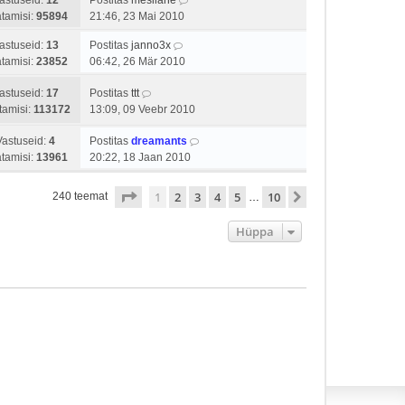
astuseid:
12
Postitas
mesilane
tamisi:
95894
21:46, 23 Mai 2010
astuseid:
13
Postitas
janno3x
tamisi:
23852
06:42, 26 Mär 2010
astuseid:
17
Postitas
ttt
tamisi:
113172
13:09, 09 Veebr 2010
Vastuseid:
4
Postitas
dreamants
tamisi:
13961
20:22, 18 Jaan 2010
1
. leht
10
-st
1
2
3
4
5
10
Järgmine
240 teemat
…
Hüppa