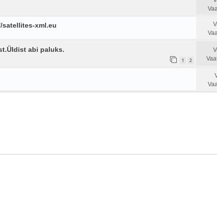
V
Vaa
V
//satellites-xml.eu
Vaa
t.Üldist abi paluks.
V
Vaa
1
2
Vaa