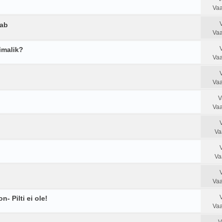
Vaa
tab
Vaa
imalik?
Vaa
Vaa
V
Vaa
Va
Va
Vaa
- Pilti ei ole!
Vaa