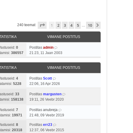
1
. leht
10
-st
1
2
3
4
5
10
Järgmine
240 teemat
…
TATISTIKA
VIIMANE POSTITUS
Vastuseid:
0
Postitas
admin
tamisi:
386557
21:23, 11 Jaan 2003
TATISTIKA
VIIMANE POSTITUS
Vastuseid:
4
Postitas
Scott
atamisi:
5228
22:06, 16 Apr 2026
astuseid:
33
Postitas
margusten
tamisi:
158138
19:11, 26 Veebr 2020
Vastuseid:
7
Postitas
anubreja
tamisi:
19971
21:48, 09 Veebr 2019
Vastuseid:
8
Postitas
err23
tamisi:
20318
12:37, 06 Veebr 2015