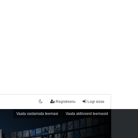
Registreeru
Logi sisse
Vaata vastamata teemasi
Vaata aktiivseid teemasid