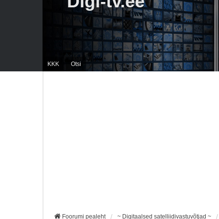
Digi-tv.ee
KKK
Otsi
Foorumi pealeht
~ Digitaalsed satelliidivastuvõtjad ~