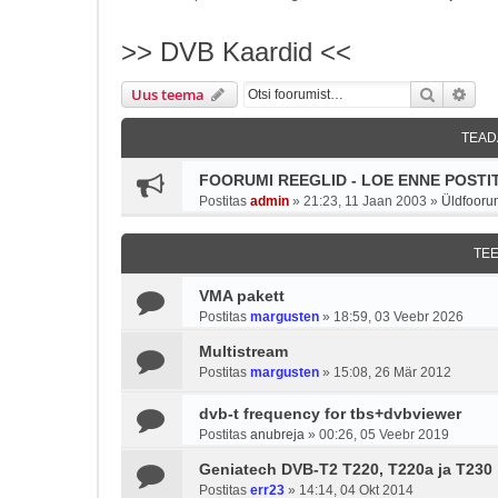
>> DVB Kaardid <<
Otsi
Täie
Uus teema
TEAD
FOORUMI REEGLID - LOE ENNE POSTIT
Postitas
admin
»
21:23, 11 Jaan 2003
»
Üldfooru
TE
VMA pakett
Postitas
margusten
»
18:59, 03 Veebr 2026
Multistream
Postitas
margusten
»
15:08, 26 Mär 2012
dvb-t frequency for tbs+dvbviewer
Postitas
anubreja
»
00:26, 05 Veebr 2019
Geniatech DVB-T2 T220, T220a ja T230
Postitas
err23
»
14:14, 04 Okt 2014