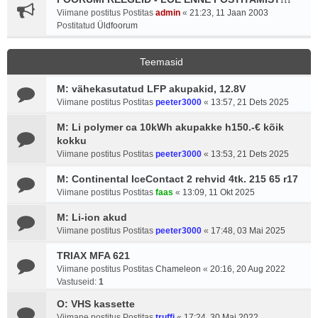
Viimane postitus Postitas
admin
«
21:23, 11 Jaan 2003
Postitatud
Üldfoorum
Teemasid
M: vähekasutatud LFP akupakid, 12.8V
Viimane postitus Postitas
peeter3000
«
13:57, 21 Dets 2025
M: Li polymer ca 10kWh akupakke h150.-€ kõik
kokku
Viimane postitus Postitas
peeter3000
«
13:53, 21 Dets 2025
M: Continental IceContact 2 rehvid 4tk. 215 65 r17
Viimane postitus Postitas
faas
«
13:09, 11 Okt 2025
M: Li-ion akud
Viimane postitus Postitas
peeter3000
«
17:48, 03 Mai 2025
TRIAX MFA 621
Viimane postitus Postitas
Chameleon
«
20:16, 20 Aug 2022
Vastuseid:
1
O: VHS kassette
Viimane postitus Postitas
truffi
«
17:24, 30 Mai 2022