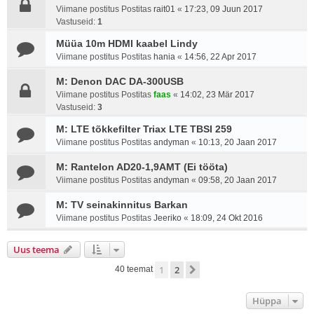
Viimane postitus Postitas
rait01
«
17:23, 09 Juun 2017
Vastuseid:
1
Müüa 10m HDMI kaabel Lindy
Viimane postitus Postitas
hania
«
14:56, 22 Apr 2017
M: Denon DAC DA-300USB
Viimane postitus Postitas
faas
«
14:02, 23 Mär 2017
Vastuseid:
3
M: LTE tõkkefilter Triax LTE TBSI 259
Viimane postitus Postitas
andyman
«
10:13, 20 Jaan 2017
M: Rantelon AD20-1,9AMT (Ei tööta)
Viimane postitus Postitas
andyman
«
09:58, 20 Jaan 2017
M: TV seinakinnitus Barkan
Viimane postitus Postitas
Jeeriko
«
18:09, 24 Okt 2016
Uus teema
1
2
Järgmine
40 teemat
Hüppa