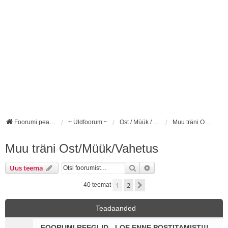
Foorumi pealeht
~ Üldfoorum ~
Ost / Müük / Vahetus
Muu träni Ost/Müük/Vahetus
Muu träni Ost/Müük/Vahetus
Otsi
Täiendatud otsing
Uus teema
1
2
Järgmine
40 teemat
Teadaanded
FOORUMI REEGLID - LOE ENNE POSTITAMIST!!!