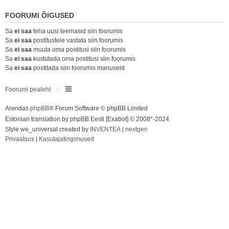
FOORUMI ÕIGUSED
Sa
ei saa
teha uusi teemasid siin foorumis
Sa
ei saa
postitustele vastata siin foorumis
Sa
ei saa
muuta oma postitusi siin foorumis
Sa
ei saa
kustutada oma postitusi siin foorumis
Sa
ei saa
postitada siin foorumis manuseid
Foorumi pealeht
Arendas
phpBB
® Forum Software © phpBB Limited
Estonian translation by phpBB Eesti [Exabot] © 2008*-2024
Style we_universal created by
INVENTEA
|
nextgen
Privaatsus
|
Kasutajatingimused