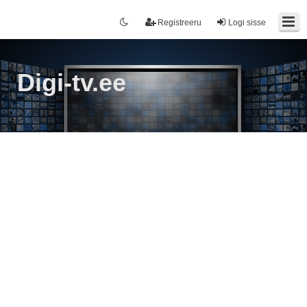
Registreeru
Logi sisse
Digi-tv.ee