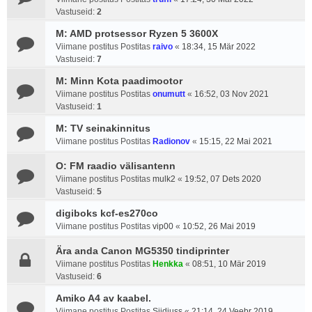
Vastuseid:
2
M: AMD protsessor Ryzen 5 3600X
Viimane postitus Postitas
raivo
«
18:34, 15 Mär 2022
Vastuseid:
7
M: Minn Kota paadimootor
Viimane postitus Postitas
onumutt
«
16:52, 03 Nov 2021
Vastuseid:
1
M: TV seinakinnitus
Viimane postitus Postitas
Radionov
«
15:15, 22 Mai 2021
O: FM raadio välisantenn
Viimane postitus Postitas
mulk2
«
19:52, 07 Dets 2020
Vastuseid:
5
digiboks kcf-es270co
Viimane postitus Postitas
vip00
«
10:52, 26 Mai 2019
Ära anda Canon MG5350 tindiprinter
Viimane postitus Postitas
Henkka
«
08:51, 10 Mär 2019
Vastuseid:
6
Amiko A4 av kaabel.
Viimane postitus Postitas
Siidiuss
«
21:14, 24 Veebr 2019