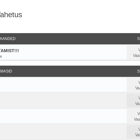
Vahetus
ndatud otsing
AANDED
S
AMIST!!!
Vaa
m
EMASID
S
Va
Va
V
Vaa
Va