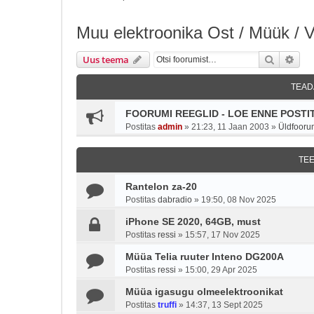
Muu elektroonika Ost / Müük / 
Otsi
Täie
Uus teema
TEAD
FOORUMI REEGLID - LOE ENNE POSTIT
Postitas
admin
»
21:23, 11 Jaan 2003
»
Üldfooru
TE
Rantelon za-20
Postitas
dabradio
»
19:50, 08 Nov 2025
iPhone SE 2020, 64GB, must
Postitas
ressi
»
15:57, 17 Nov 2025
Müüa Telia ruuter Inteno DG200A
Postitas
ressi
»
15:00, 29 Apr 2025
Müüa igasugu olmeelektroonikat
Postitas
truffi
»
14:37, 13 Sept 2025