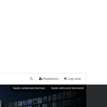
Registreeru
Logi sisse
Vaata vastamata teemasi
Vaata aktiivseid teemasid