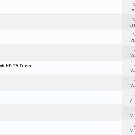
Va
Vaa
Va
Va
ck HD TV Tuner
Va
Va
Vaa
Va
Va