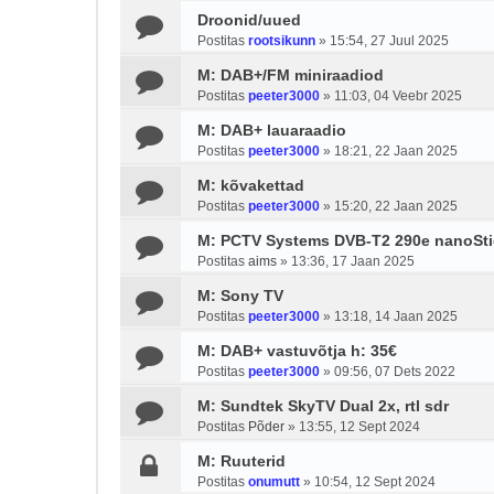
Droonid/uued
Postitas
rootsikunn
»
15:54, 27 Juul 2025
M: DAB+/FM miniraadiod
Postitas
peeter3000
»
11:03, 04 Veebr 2025
M: DAB+ lauaraadio
Postitas
peeter3000
»
18:21, 22 Jaan 2025
M: kõvakettad
Postitas
peeter3000
»
15:20, 22 Jaan 2025
M: PCTV Systems DVB-T2 290e nanoSti
Postitas
aims
»
13:36, 17 Jaan 2025
M: Sony TV
Postitas
peeter3000
»
13:18, 14 Jaan 2025
M: DAB+ vastuvõtja h: 35€
Postitas
peeter3000
»
09:56, 07 Dets 2022
M: Sundtek SkyTV Dual 2x, rtl sdr
Postitas
Põder
»
13:55, 12 Sept 2024
M: Ruuterid
Postitas
onumutt
»
10:54, 12 Sept 2024