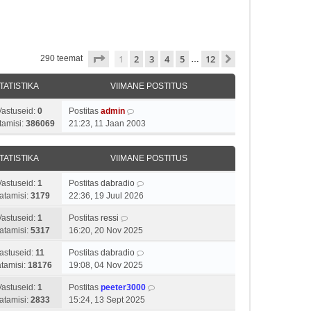
1
. leht
12
-st
1
2
3
4
5
12
Järgmine
290 teemat
…
TATISTIKA
VIIMANE POSTITUS
Vastuseid:
0
Postitas
admin
tamisi:
386069
21:23, 11 Jaan 2003
TATISTIKA
VIIMANE POSTITUS
Vastuseid:
1
Postitas
dabradio
atamisi:
3179
22:36, 19 Juul 2026
Vastuseid:
1
Postitas
ressi
atamisi:
5317
16:20, 20 Nov 2025
astuseid:
11
Postitas
dabradio
tamisi:
18176
19:08, 04 Nov 2025
Vastuseid:
1
Postitas
peeter3000
atamisi:
2833
15:24, 13 Sept 2025