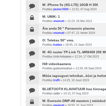
M: iPhone 5s (4G-LTE) 16GB H 35€
Postitas
peeter3000
»
12:52, 07 Aug 2024
M: UMIK- 1
Postitas
onumutt
»
12:23, 26 Mai 2021
Ära anda 50 " Panasonic plasma
Postitas
onumutt
»
07:47, 21 Veebr 2024
O: Telekas 50" vms.
Postitas
kuidas
»
18:45, 13 Jaan 2024
M: 4G ruuter TP-Link TL-MR6400 25€
Postitas
Unts Antsakas
»
12:24, 17 Okt 2023
Hi8 videokaamera
Postitas
gudrunmudrun
»
13:29, 09 Sept 2023
Müüa iagsugust tehnikat...küsi ja helista
Postitas
truffi
»
14:25, 10 Juun 2023
BLUETOOTH KLAVIATUUR hea hinnag
Postitas
satter
»
14:15, 07 Aug 2023
M: Eversolo DMP-A6 masters ( müüdud 
Postitas
onumutt
»
16:55, 31 Juul 2023