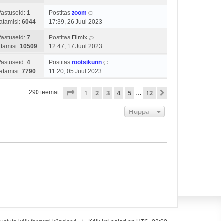
Vastuseid:
1
Postitas
zoom
atamisi:
6044
17:39, 26 Juul 2023
Vastuseid:
7
Postitas
Filmix
tamisi:
10509
12:47, 17 Juul 2023
Vastuseid:
4
Postitas
rootsikunn
atamisi:
7790
11:20, 05 Juul 2023
1
. leht
12
-st
1
2
3
4
5
12
Järgmine
290 teemat
…
Hüppa