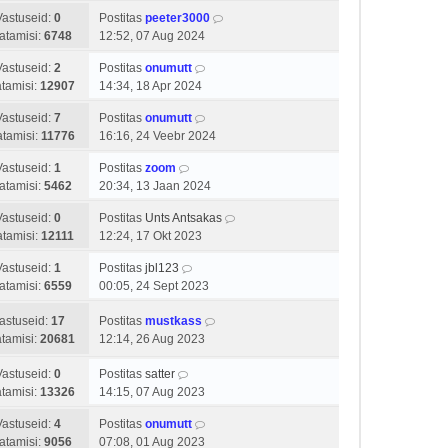
Vastuseid:
0
Postitas
peeter3000
atamisi:
6748
12:52, 07 Aug 2024
Vastuseid:
2
Postitas
onumutt
tamisi:
12907
14:34, 18 Apr 2024
Vastuseid:
7
Postitas
onumutt
tamisi:
11776
16:16, 24 Veebr 2024
Vastuseid:
1
Postitas
zoom
atamisi:
5462
20:34, 13 Jaan 2024
Vastuseid:
0
Postitas
Unts Antsakas
tamisi:
12111
12:24, 17 Okt 2023
Vastuseid:
1
Postitas
jbl123
atamisi:
6559
00:05, 24 Sept 2023
astuseid:
17
Postitas
mustkass
tamisi:
20681
12:14, 26 Aug 2023
Vastuseid:
0
Postitas
satter
tamisi:
13326
14:15, 07 Aug 2023
Vastuseid:
4
Postitas
onumutt
atamisi:
9056
07:08, 01 Aug 2023