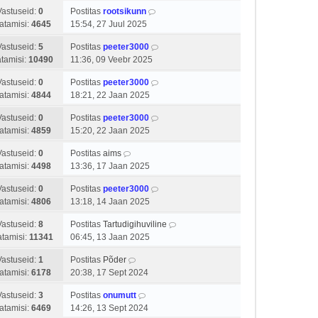
Vastuseid:
0
Postitas
rootsikunn
atamisi:
4645
15:54, 27 Juul 2025
Vastuseid:
5
Postitas
peeter3000
tamisi:
10490
11:36, 09 Veebr 2025
Vastuseid:
0
Postitas
peeter3000
atamisi:
4844
18:21, 22 Jaan 2025
Vastuseid:
0
Postitas
peeter3000
atamisi:
4859
15:20, 22 Jaan 2025
Vastuseid:
0
Postitas
aims
atamisi:
4498
13:36, 17 Jaan 2025
Vastuseid:
0
Postitas
peeter3000
atamisi:
4806
13:18, 14 Jaan 2025
Vastuseid:
8
Postitas
Tartudigihuviline
tamisi:
11341
06:45, 13 Jaan 2025
Vastuseid:
1
Postitas
Põder
atamisi:
6178
20:38, 17 Sept 2024
Vastuseid:
3
Postitas
onumutt
atamisi:
6469
14:26, 13 Sept 2024