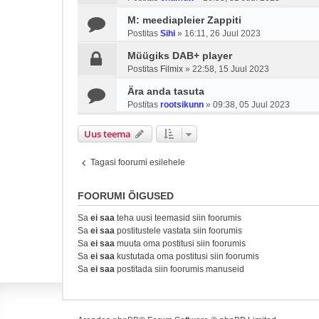
M: meediapleier Zappiti
Postitas
Sihi
»
16:11, 26 Juul 2023
Müügiks DAB+ player
Postitas
Filmix
»
22:58, 15 Juul 2023
Ära anda tasuta
Postitas
rootsikunn
»
09:38, 05 Juul 2023
Uus teema
Tagasi foorumi esilehele
FOORUMI ÕIGUSED
Sa
ei saa
teha uusi teemasid siin foorumis
Sa
ei saa
postitustele vastata siin foorumis
Sa
ei saa
muuta oma postitusi siin foorumis
Sa
ei saa
kustutada oma postitusi siin foorumis
Sa
ei saa
postitada siin foorumis manuseid