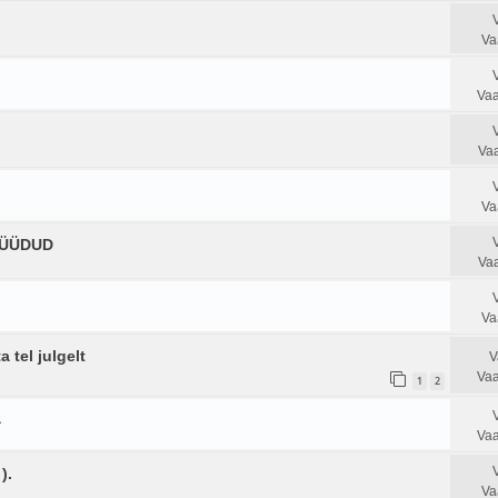
Va
Vaa
Vaa
Va
 MÜÜDUD
Vaa
Va
 tel julgelt
V
Vaa
1
2
a
Vaa
).
Va