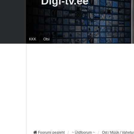
Digi-tv.ee
KKK
Otsi
Foorumi pealeht
~ Üldfoorum ~
Ost / Müük / Vahetu