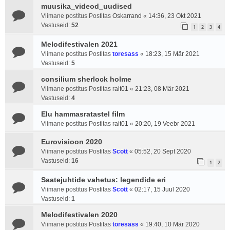
muusika_videod_uudised
Viimane postitus Postitas
Oskarrand
«
14:36, 23 Okt 2021
Vastuseid:
52
1
2
3
4
Melodifestivalen 2021
Viimane postitus Postitas
toresass
«
18:23, 15 Mär 2021
Vastuseid:
5
consilium sherlock holme
Viimane postitus Postitas
rait01
«
21:23, 08 Mär 2021
Vastuseid:
4
Elu hammasratastel film
Viimane postitus Postitas
rait01
«
20:20, 19 Veebr 2021
Eurovisioon 2020
Viimane postitus Postitas
Scott
«
05:52, 20 Sept 2020
Vastuseid:
16
1
2
Saatejuhtide vahetus: legendide eri
Viimane postitus Postitas
Scott
«
02:17, 15 Juul 2020
Vastuseid:
1
Melodifestivalen 2020
Viimane postitus Postitas
toresass
«
19:40, 10 Mär 2020