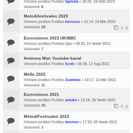
Viimane postitus Postitas
tigekala
«
20:20, 19 Dets 2023
Vastuseid:
6
Melodifestivalen 2023
Viimane postitus Postitas
toresass
«
21:14, 16 Mär 2023
Vastuseid:
28
1
2
Eurovisioon 2023 UK/BBC
Viimane postitus Postitas
Opo
«
09:35, 15 Veebr 2023
Vastuseid:
7
Antenna Man Youtube-kanal
Viimane postitus Postitas
Scott
«
05:38, 17 Aug 2022
Mello 2022
Viimane postitus Postitas
Zuumbox
«
18:17, 13 Mär 2022
Vastuseid:
11
Eurovisioon 2021
Viimane postitus Postitas
arkoko
«
23:16, 26 Veebr 2022
Vastuseid:
26
1
2
MelodiFestivalen 2022
Viimane postitus Postitas
hexman
«
17:20, 06 Veebr 2022
Vastuseid:
3