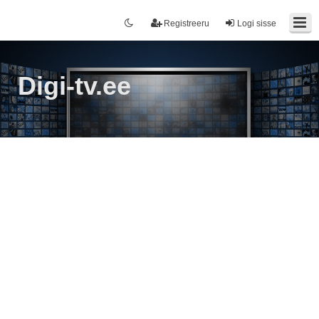
Registreeru
Logi sisse
Digi-tv.ee