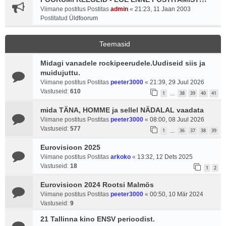
Viimane postitus Postitas
admin
«
21:23, 11 Jaan 2003
Postitatud
Üldfoorum
Teemasid
Midagi vanadele rockipeerudele.Uudiseid siis ja
muidujuttu.
Viimane postitus Postitas
peeter3000
«
21:39, 29 Juul 2026
Vastuseid:
610
1
38
39
40
41
…
mida TÄNA, HOMME ja sellel NÄDALAL vaadata
Viimane postitus Postitas
peeter3000
«
08:00, 08 Juul 2026
Vastuseid:
577
1
36
37
38
39
…
Eurovisioon 2025
Viimane postitus Postitas
arkoko
«
13:32, 12 Dets 2025
Vastuseid:
18
1
2
Eurovisioon 2024 Rootsi Malmös
Viimane postitus Postitas
peeter3000
«
00:50, 10 Mär 2024
Vastuseid:
9
21 Tallinna kino ENSV perioodist.