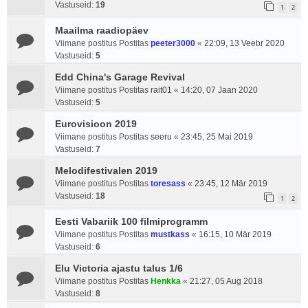
Vastuseid:
19
1
2
Maailma raadiopäev
Viimane postitus Postitas
peeter3000
«
22:09, 13 Veebr 2020
Vastuseid:
5
Edd China's Garage Revival
Viimane postitus Postitas
rait01
«
14:20, 07 Jaan 2020
Vastuseid:
5
Eurovisioon 2019
Viimane postitus Postitas
seeru
«
23:45, 25 Mai 2019
Vastuseid:
7
Melodifestivalen 2019
Viimane postitus Postitas
toresass
«
23:45, 12 Mär 2019
Vastuseid:
18
1
2
Eesti Vabariik 100 filmiprogramm
Viimane postitus Postitas
mustkass
«
16:15, 10 Mär 2019
Vastuseid:
6
Elu Victoria ajastu talus 1/6
Viimane postitus Postitas
Henkka
«
21:27, 05 Aug 2018
Vastuseid:
8