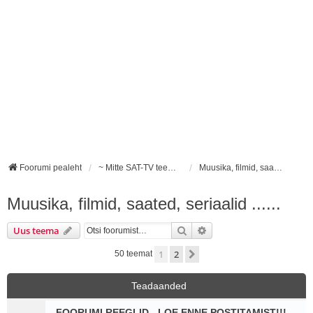
Foorumi pealeht
~ Mitte SAT-TV teemalised foorumid ~
Muusika, filmid, saated, seriaalid ......
Muusika, filmid, saated, seriaalid ......
Otsi
Täiendatud otsing
Uus teema
1
2
Järgmine
50 teemat
Teadaanded
FOORUMI REEGLID - LOE ENNE POSTITAMIST!!!