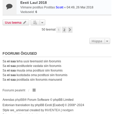
Eesti Laul 2018
Viimane postitus Postitas
Scott
«
04:49, 26 Mai 2018
Vastuseid:
6
Uus teema
1
2
Järgmine
50 teemat
Hüppa
FOORUMI ÕIGUSED
Sa
ei saa
teha uusi teemasid siin foorumis
Sa
ei saa
postitustele vastata siin foorumis
Sa
ei saa
muuta oma postitusi siin foorumis
Sa
ei saa
kustutada oma postitusi siin foorumis
Sa
ei saa
postitada siin foorumis manuseid
Foorumi pealeht
Arendas
phpBB
® Forum Software © phpBB Limited
Estonian translation by phpBB Eesti [Exabot] © 2008*-2024
Style we_universal created by
INVENTEA
|
nextgen