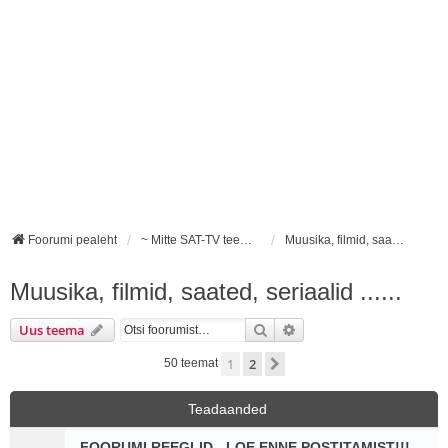
Foorumi pealeht
~ Mitte SAT-TV teemalised foorumid ~
Muusika, filmid, saated, seriaalid ......
Muusika, filmid, saated, seriaalid ......
Otsi
Täiendatud otsing
Uus teema
1
2
Järgmine
50 teemat
Teadaanded
FOORUMI REEGLID - LOE ENNE POSTITAMIST!!!