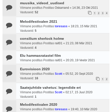
muusika_videod_uudised
Viimane postitus Postitas
Oskarrand
«
14:36, 23 Okt 2021
Vastuseid:
52
1
2
3
4
Melodifestivalen 2021
Viimane postitus Postitas
toresass
«
18:23, 15 Mär 2021
Vastuseid:
5
consilium sherlock holme
Viimane postitus Postitas
rait01
«
21:23, 08 Mär 2021
Vastuseid:
4
Elu hammasratastel film
Viimane postitus Postitas
rait01
«
20:20, 19 Veebr 2021
Eurovisioon 2020
Viimane postitus Postitas
Scott
«
05:52, 20 Sept 2020
Vastuseid:
16
1
2
Saatejuhtide vahetus: legendide eri
Viimane postitus Postitas
Scott
«
02:17, 15 Juul 2020
Vastuseid:
1
Melodifestivalen 2020
Viimane postitus Postitas
toresass
«
19:40, 10 Mär 2020