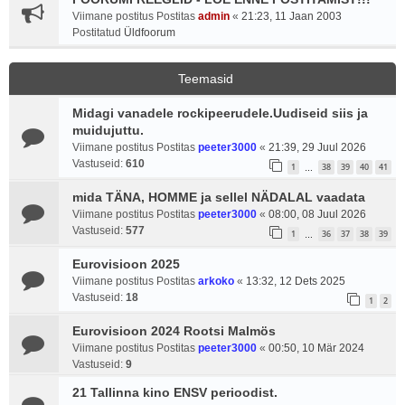
Viimane postitus Postitas
admin
«
21:23, 11 Jaan 2003
Postitatud
Üldfoorum
Teemasid
Midagi vanadele rockipeerudele.Uudiseid siis ja
muidujuttu.
Viimane postitus Postitas
peeter3000
«
21:39, 29 Juul 2026
Vastuseid:
610
1
38
39
40
41
…
mida TÄNA, HOMME ja sellel NÄDALAL vaadata
Viimane postitus Postitas
peeter3000
«
08:00, 08 Juul 2026
Vastuseid:
577
1
36
37
38
39
…
Eurovisioon 2025
Viimane postitus Postitas
arkoko
«
13:32, 12 Dets 2025
Vastuseid:
18
1
2
Eurovisioon 2024 Rootsi Malmös
Viimane postitus Postitas
peeter3000
«
00:50, 10 Mär 2024
Vastuseid:
9
21 Tallinna kino ENSV perioodist.