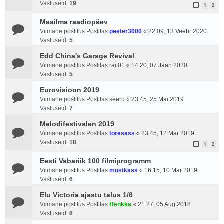
Vastuseid:
19
1
2
Maailma raadiopäev
Viimane postitus Postitas
peeter3000
«
22:09, 13 Veebr 2020
Vastuseid:
5
Edd China's Garage Revival
Viimane postitus Postitas
rait01
«
14:20, 07 Jaan 2020
Vastuseid:
5
Eurovisioon 2019
Viimane postitus Postitas
seeru
«
23:45, 25 Mai 2019
Vastuseid:
7
Melodifestivalen 2019
Viimane postitus Postitas
toresass
«
23:45, 12 Mär 2019
Vastuseid:
18
1
2
Eesti Vabariik 100 filmiprogramm
Viimane postitus Postitas
mustkass
«
16:15, 10 Mär 2019
Vastuseid:
6
Elu Victoria ajastu talus 1/6
Viimane postitus Postitas
Henkka
«
21:27, 05 Aug 2018
Vastuseid:
8