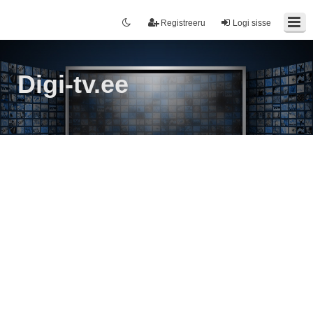
Registreeru
Logi sisse
Digi-tv.ee