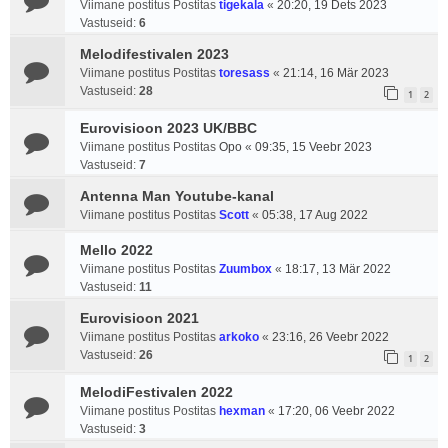
Viimane postitus Postitas
tigekala
«
20:20, 19 Dets 2023
Vastuseid:
6
Melodifestivalen 2023
Viimane postitus Postitas
toresass
«
21:14, 16 Mär 2023
Vastuseid:
28
1
2
Eurovisioon 2023 UK/BBC
Viimane postitus Postitas
Opo
«
09:35, 15 Veebr 2023
Vastuseid:
7
Antenna Man Youtube-kanal
Viimane postitus Postitas
Scott
«
05:38, 17 Aug 2022
Mello 2022
Viimane postitus Postitas
Zuumbox
«
18:17, 13 Mär 2022
Vastuseid:
11
Eurovisioon 2021
Viimane postitus Postitas
arkoko
«
23:16, 26 Veebr 2022
Vastuseid:
26
1
2
MelodiFestivalen 2022
Viimane postitus Postitas
hexman
«
17:20, 06 Veebr 2022
Vastuseid:
3