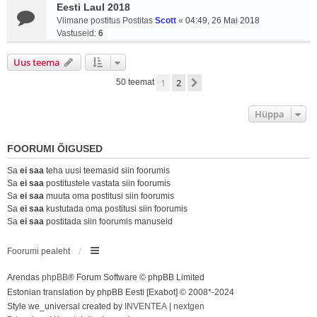
Eesti Laul 2018
Viimane postitus Postitas
Scott
«
04:49, 26 Mai 2018
Vastuseid:
6
Uus teema
1
2
Järgmine
50 teemat
Hüppa
FOORUMI ÕIGUSED
Sa
ei saa
teha uusi teemasid siin foorumis
Sa
ei saa
postitustele vastata siin foorumis
Sa
ei saa
muuta oma postitusi siin foorumis
Sa
ei saa
kustutada oma postitusi siin foorumis
Sa
ei saa
postitada siin foorumis manuseid
Foorumi pealeht
Arendas
phpBB
® Forum Software © phpBB Limited
Estonian translation by phpBB Eesti [Exabot] © 2008*-2024
Style we_universal created by
INVENTEA
|
nextgen