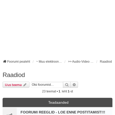
Foorumi pealeht
~ Muu elektroonika ~
>> Audio-Video <<
Raadiod
Raadiod
Otsi
Täiendatud otsing
Uus teema
23 teemat •
1
. leht
1
-st
Teadaanded
FOORUMI REEGLID - LOE ENNE POSTITAMIST!!!