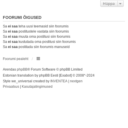
Hüppa
FOORUMI ÕIGUSED
Sa
ei saa
teha uusi teemasid siin foorumis
Sa
ei saa
postitustele vastata siin foorumis
Sa
ei saa
muuta oma postitusi siin foorumis
Sa
ei saa
kustutada oma postitusi siin foorumis
Sa
ei saa
postitada siin foorumis manuseid
Foorumi pealeht
Arendas
phpBB
® Forum Software © phpBB Limited
Estonian translation by phpBB Eesti [Exabot] © 2008*-2024
Style we_universal created by
INVENTEA
|
nextgen
Privaatsus
|
Kasutajatingimused