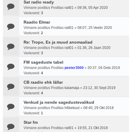
Sat radio ready
Viimane postitus Postitas
rait01
«
09:36, 05 Apr 2020
Vastuseid:
3
Raadio Elmar
Viimane postitus Postitas
rait01
«
08:07, 25 Veebr 2020
Vastuseid:
2
Re: Tropo, Es ja muud anomaaliad
Viimane postitus Postitas
rait01
«
01:36, 26 Jaan 2020
Vastuseid:
3
FM sageduste tabel
Viimane postitus Postitas
peeter3000
«
20:37, 04 Dets 2019
Vastuseid:
4
CB raadio ehk lällar
Viimane postitus Postitas
kalamaja
«
23:12, 30 Sept 2019
Vastuseid:
4
Venkud ja nende sagedustevalikud
Viimane postitus Postitas
h6bekuul
«
08:40, 29 Okt 2018
Vastuseid:
1
Star fm
Viimane postitus Postitas
rait01
«
19:55, 21 Okt 2018