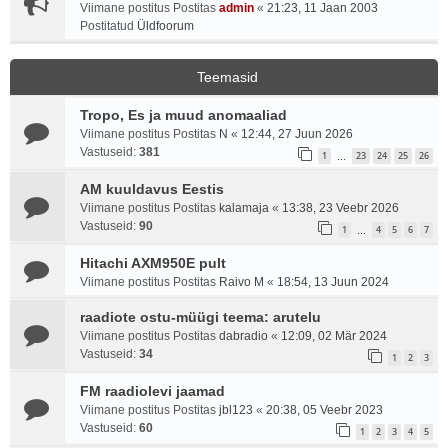
Viimane postitus Postitas
admin
«
21:23, 11 Jaan 2003
Postitatud
Üldfoorum
Teemasid
Tropo, Es ja muud anomaaliad
Viimane postitus Postitas
N
«
12:44, 27 Juun 2026
Vastuseid:
381
1
23
24
25
26
…
AM kuuldavus Eestis
Viimane postitus Postitas
kalamaja
«
13:38, 23 Veebr 2026
Vastuseid:
90
1
4
5
6
7
…
Hitachi AXM950E pult
Viimane postitus Postitas
Raivo M
«
18:54, 13 Juun 2024
raadiote ostu-müügi teema: arutelu
Viimane postitus Postitas
dabradio
«
12:09, 02 Mär 2024
Vastuseid:
34
1
2
3
FM raadiolevi jaamad
Viimane postitus Postitas
jbl123
«
20:38, 05 Veebr 2023
Vastuseid:
60
1
2
3
4
5