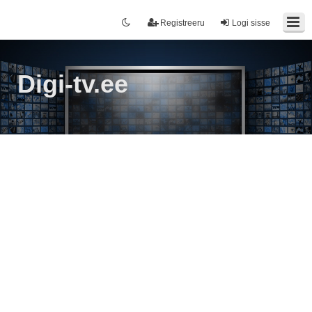
Registreeru
Logi sisse
Digi-tv.ee