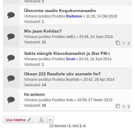
Vastuseid:
1
Ülenurme raadio Kogukonnaraadio
Viimane postitus Postitas
Radionov
«
11:26, 14 Okt 2018
Vastuseid:
1
Mis jaam Kohilas?
Viimane postitus Postitas
rait01
«
20:46, 24 Juun 2016
Vastuseid:
21
1
2
Sakta mängib Klassikaraadiot ja Star FM-i
Viimane postitus Postitas
Scott
«
04:16, 16 Juul 2014
Vastuseid:
1
Okean 222 Raadiole ukv asemele fm?
Viimane postitus Postitas
Bushido
«
20:42, 26 Apr 2014
Vastuseid:
14
fm antenn
Viimane postitus Postitas
Ants
«
10:59, 27 Veebr 2013
Vastuseid:
26
1
2
Uus teema
23 teemat •
1
. leht
1
-st