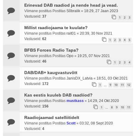
Erinevad DAB raadiod ja nende head ja vead.
Viimane postitus Postitas
Sõbralik
«
18:29, 27 Jaan 2023
Vastuseid:
37
1
2
3
Millist raadiojaama te kuulate?
Viimane postitus Postitas
rait01
«
20:39, 30 Nov 2021
Vastuseid:
62
1
2
3
4
5
BFBS Forces Radio Tapa?
Viimane postitus Postitas
Opo
«
19:25, 07 Nov 2021
Vastuseid:
46
1
2
3
4
DAB/DAB+ kaugvastuvõtt
Viimane postitus Postitas
JanisDX_Latvia
«
18:51, 03 Okt 2021
Vastuseid:
172
1
9
10
11
12
…
Kas eestis kuuleb DAB raadiiod?
Viimane postitus Postitas
mustkass
«
14:29, 24 Okt 2020
Vastuseid:
156
1
8
9
10
11
…
Raadiojaamad satelliitidelt
Viimane postitus Postitas
Scott
«
03:32, 08 Sept 2020
Vastuseid:
4