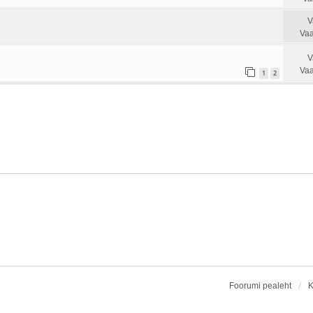
V
Vaa
V
Vaa
1
2
Foorumi pealeht
K