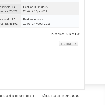
astuseid:
14
Postitas
Bushido
tamisi:
23321
20:42, 26 Apr 2014
astuseid:
26
Postitas
Ants
tamisi:
43152
10:59, 27 Veebr 2013
23 teemat •
1
. leht
1
-st
Hüppa
ustuta kõik foorumi küpsised
Kõik kellaajad on
UTC+03:00