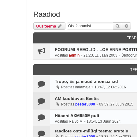
Raadiod
Otsi
Täie
Uus teema
TEAD
FOORUMI REEGLID - LOE ENNE POSTIT
Postitas
admin
»
21:23, 11 Jaan 2003
»
Üldfooru
TE
Tropo, Es ja muud anomaaliad
Postitas
kalamaja
»
13:47, 12 Okt 2016
AM kuuldavus Eestis
Postitas
peeter3000
»
09:59, 27 Juun 2015
Hitachi AXM950E pult
Postitas
Raivo M
»
18:54, 13 Juun 2024
raadiote ostu-müügi teema: arutelu
Postitas
peeter3000
»
18:37, 26 Aug 2023