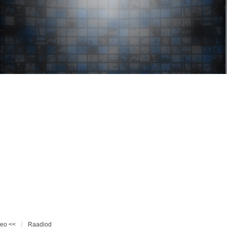
deo <<
Raadiod