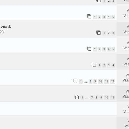
1
2
3
V
Vaa
1
2
3
4
5
 vead.
V
023
Vaa
1
2
3
V
Vaa
1
2
3
4
5
V
Vaa
1
2
3
4
Va
Vaa
1
8
9
10
11
12
…
Va
Vaa
1
7
8
9
10
11
…
Vaa
Va