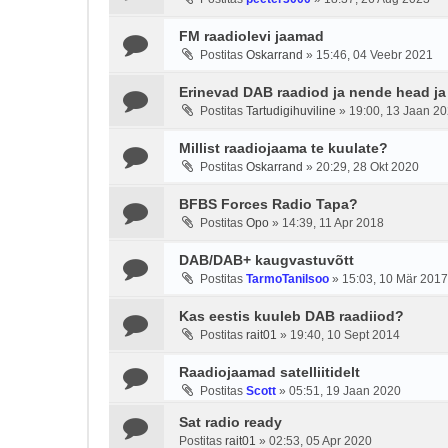
FM raadiolevi jaamad
Postitas
Oskarrand
»
15:46, 04 Veebr 2021
Erinevad DAB raadiod ja nende head ja
Postitas
Tartudigihuviline
»
19:00, 13 Jaan 2
Millist raadiojaama te kuulate?
Postitas
Oskarrand
»
20:29, 28 Okt 2020
BFBS Forces Radio Tapa?
Postitas
Opo
»
14:39, 11 Apr 2018
DAB/DAB+ kaugvastuvõtt
Postitas
TarmoTanilsoo
»
15:03, 10 Mär 2017
Kas eestis kuuleb DAB raadiiod?
Postitas
rait01
»
19:40, 10 Sept 2014
Raadiojaamad satelliitidelt
Postitas
Scott
»
05:51, 19 Jaan 2020
Sat radio ready
Postitas
rait01
»
02:53, 05 Apr 2020