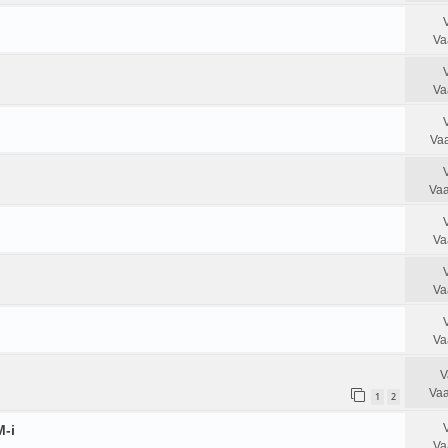
Va
Va
Vaa
Vaa
Va
Va
Va
V
Vaa
1
2
M-i
Va