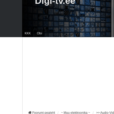
Digi-tv.ee
KKK
Otsi
Foorumi pealeht
~ Muu elektroonika ~
>> Audio-Vi