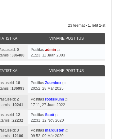
23 teemat •
1
. leht
1
-st
TATISTIKA
VIIMANE POSTITUS
Vastuseid:
0
Postitas
admin
tamisi:
386480
21:23, 11 Jaan 2003
TATISTIKA
VIIMANE POSTITUS
astuseid:
18
Postitas
Zuumbox
tamisi:
136993
20:52, 28 Mär 2025
Vastuseid:
2
Postitas
rootsikunn
tamisi:
10241
17:11, 27 Jaan 2022
astuseid:
12
Postitas
Scott
tamisi:
22232
22:31, 12 Nov 2020
Vastuseid:
3
Postitas
margusten
tamisi:
12100
09:52, 09 Mär 2020