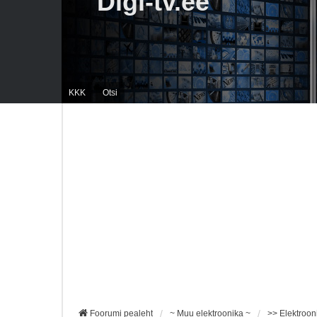
Digi-tv.ee
KKK
Otsi
Foorumi pealeht
~ Muu elektroonika ~
>> Elektroon