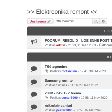
>> Elektroonika remont <<
Otsi
Täie
Uus teema
TEAD
FOORUMI REEGLID - LOE ENNE POSTIT
Postitas
admin
»
21:23, 11 Jaan 2003
»
Üldfooru
TE
Töötegemine
Postitas
rootsikunn
»
19:41, 30 Okt 2023
Samsung nuti tv
Postitas
Siidiuss
»
11:16, 27 Jaan 2022
230V - 24V 12V teema
Postitas
peeter3000
»
12:58, 11 Nov 2020
mikrolaineahjud
Postitas
peeter3000
»
08:58, 09 Mär 2020