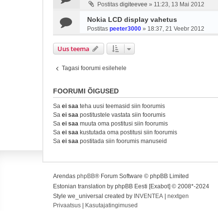
Postitas
digiteevee
»
11:23, 13 Mai 2012
Nokia LCD display vahetus
Postitas
peeter3000
»
18:37, 21 Veebr 2012
Uus teema
Tagasi foorumi esilehele
FOORUMI ÕIGUSED
Sa
ei saa
teha uusi teemasid siin foorumis
Sa
ei saa
postitustele vastata siin foorumis
Sa
ei saa
muuta oma postitusi siin foorumis
Sa
ei saa
kustutada oma postitusi siin foorumis
Sa
ei saa
postitada siin foorumis manuseid
Arendas
phpBB
® Forum Software © phpBB Limited
Estonian translation by phpBB Eesti [Exabot] © 2008*-2024
Style we_universal created by
INVENTEA
|
nextgen
Privaatsus
|
Kasutajatingimused