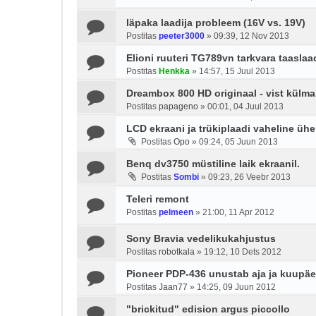
läpaka laadija probleem (16V vs. 19V)
Postitas
peeter3000
»
09:39, 12 Nov 2013
Elioni ruuteri TG789vn tarkvara taasla
Postitas
Henkka
»
14:57, 15 Juul 2013
Dreambox 800 HD originaal - vist külm
Postitas
papageno
»
00:01, 04 Juul 2013
LCD ekraani ja trükiplaadi vaheline üh
Postitas
Opo
»
09:24, 05 Juun 2013
Benq dv3750 müstiline laik ekraanil.
Postitas
Sombi
»
09:23, 26 Veebr 2013
Teleri remont
Postitas
pelmeen
»
21:00, 11 Apr 2012
Sony Bravia vedelikukahjustus
Postitas
robotkala
»
19:12, 10 Dets 2012
Pioneer PDP-436 unustab aja ja kuupä
Postitas
Jaan77
»
14:25, 09 Juun 2012
"brickitud" edision argus piccollo