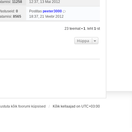
tamisi:
11258
12:37, 13 Mai 2012
Vastuseid:
0
Postitas
peeter3000
atamisi:
8565
18:37, 21 Veebr 2012
23 teemat •
1
. leht
1
-st
Hüppa
ustuta kõik foorumi küpsised
Kõik kellaajad on
UTC+03:00