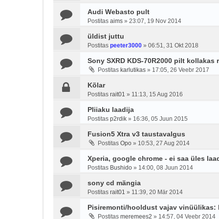
Audi Webasto pult
Postitas
aims
»
23:07, 19 Nov 2014
üldist juttu
Postitas
peeter3000
»
06:51, 31 Okt 2018
Sony SXRD KDS-70R2000 pilt kollakas 
Postitas
karlutikas
»
17:05, 26 Veebr 2017
Kõlar
Postitas
rait01
»
11:13, 15 Aug 2016
Pliiaku laadija
Postitas
p2rdik
»
16:36, 05 Juun 2015
Fusion5 Xtra v3 taustavalgus
Postitas
Opo
»
10:53, 27 Aug 2014
Xperia, google chrome - ei saa üles laad
Postitas
Bushido
»
14:00, 08 Juun 2014
sony cd mängia
Postitas
rait01
»
11:39, 20 Mär 2014
Pisiremonti/hooldust vajav vinüülikas: 
Postitas
meremees2
»
14:57, 04 Veebr 2014