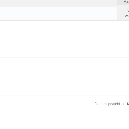
Vaa
Va
Foorumi pealeht
K