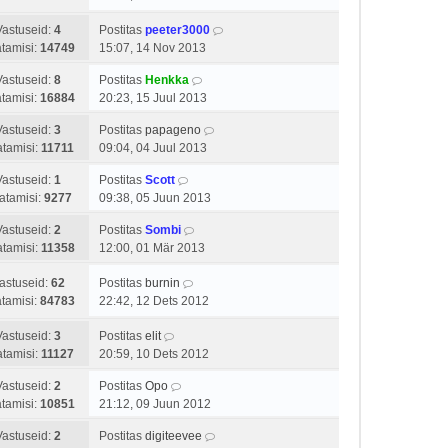
Vastuseid:
4
Postitas
peeter3000
tamisi:
14749
15:07, 14 Nov 2013
Vastuseid:
8
Postitas
Henkka
tamisi:
16884
20:23, 15 Juul 2013
Vastuseid:
3
Postitas
papageno
tamisi:
11711
09:04, 04 Juul 2013
Vastuseid:
1
Postitas
Scott
atamisi:
9277
09:38, 05 Juun 2013
Vastuseid:
2
Postitas
Sombi
tamisi:
11358
12:00, 01 Mär 2013
astuseid:
62
Postitas
burnin
tamisi:
84783
22:42, 12 Dets 2012
Vastuseid:
3
Postitas
elit
tamisi:
11127
20:59, 10 Dets 2012
Vastuseid:
2
Postitas
Opo
tamisi:
10851
21:12, 09 Juun 2012
Vastuseid:
2
Postitas
digiteevee