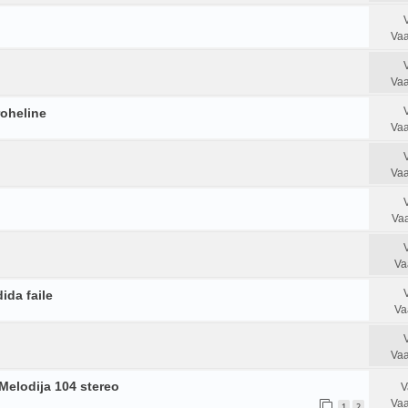
Vaa
Vaa
roheline
Vaa
Vaa
Vaa
Va
ida faile
Va
Vaa
Melodija 104 stereo
V
Vaa
1
2