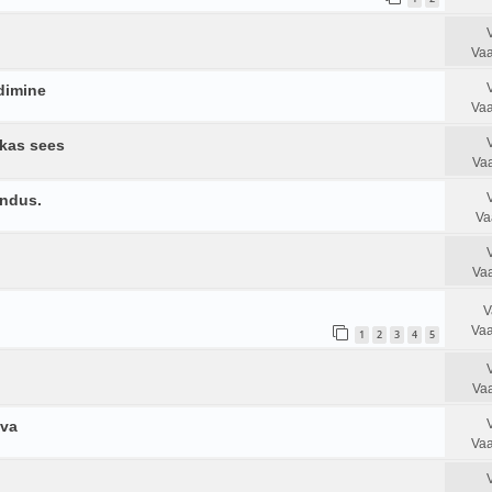
Vaa
adimine
Vaa
akas sees
Vaa
endus.
Va
Vaa
V
Vaa
1
2
3
4
5
Vaa
eva
Vaa