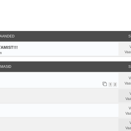
ndatud otsing
AANDED
S
AMIST!!!
Vaa
m
EMASID
S
V
Vaa
1
2
Vaa
V
Vaa
Vaa