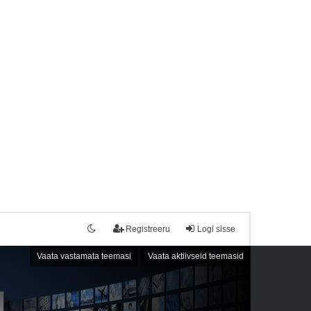
Registreeru
Logi sisse
Vaata vastamata teemasi
Vaata aktiivseid teemasid