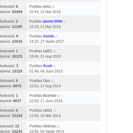
Vastuseid:
6
Postitas
aims
tamisi:
20494
10:43, 22 Mai 2019
Vastuseid:
2
Postitas
peeter3000
tamisi:
12105
15:20, 21 Mai 2019
Vastuseid:
9
Postitas
Sombi
tamisi:
23030
14:32, 27 Veebr 2017
Vastuseid:
1
Postitas
rait01
tamisi:
10125
18:46, 21 Aug 2016
Vastuseid:
3
Postitas
Scott
tamisi:
15119
01:46, 06 Juun 2015
Vastuseid:
0
Postitas
Opo
atamisi:
8870
10:53, 27 Aug 2014
Vastuseid:
1
Postitas
Bushido
atamisi:
9637
22:03, 17 Juun 2014
Vastuseid:
6
Postitas
rait01
tamisi:
15104
22:50, 20 Mär 2014
astuseid:
22
Postitas
Siidiuss
tamisi:
34244
23:40, 04 Veebr 2014