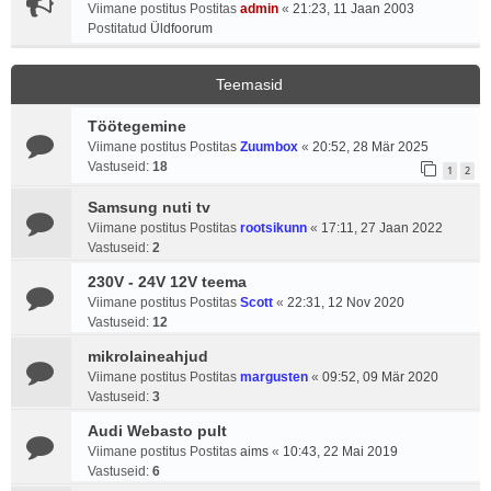
Viimane postitus Postitas
admin
«
21:23, 11 Jaan 2003
Postitatud
Üldfoorum
Teemasid
Töötegemine
Viimane postitus Postitas
Zuumbox
«
20:52, 28 Mär 2025
Vastuseid:
18
1
2
Samsung nuti tv
Viimane postitus Postitas
rootsikunn
«
17:11, 27 Jaan 2022
Vastuseid:
2
230V - 24V 12V teema
Viimane postitus Postitas
Scott
«
22:31, 12 Nov 2020
Vastuseid:
12
mikrolaineahjud
Viimane postitus Postitas
margusten
«
09:52, 09 Mär 2020
Vastuseid:
3
Audi Webasto pult
Viimane postitus Postitas
aims
«
10:43, 22 Mai 2019
Vastuseid:
6