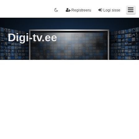
Registreeru
Logi sisse
Digi-tv.ee