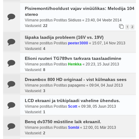
Pisiremonti/hooldust vajav vinüülikas: Melodija 104
stereo
Viimane postitus Postitas
Siidiuss
«
23:40, 04 Veebr 2014
Vastuseid:
22
1
2
läpaka laadija probleem (16V vs. 19V)
Viimane postitus Postitas
peeter3000
«
15:07, 14 Nov 2013
Vastuseid:
4
Elioni ruuteri TG789vn tarkvara taaslaadimine
Viimane postitus Postitas
Henkka
«
20:23, 15 Juul 2013
Vastuseid:
8
Dreambox 800 HD originaal - vist külmakas sees
Viimane postitus Postitas
papageno
«
09:04, 04 Juul 2013
Vastuseid:
3
LCD ekraani ja trükiplaadi vaheline ühendus.
Viimane postitus Postitas
Scott
«
09:38, 05 Juun 2013
Vastuseid:
1
Benq dv3750 müstiline laik ekraanil.
Viimane postitus Postitas
Sombi
«
12:00, 01 Mär 2013
Vastuseid:
2