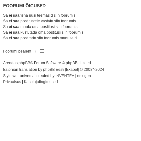
FOORUMI ÕIGUSED
Sa
ei saa
teha uusi teemasid siin foorumis
Sa
ei saa
postitustele vastata siin foorumis
Sa
ei saa
muuta oma postitusi siin foorumis
Sa
ei saa
kustutada oma postitusi siin foorumis
Sa
ei saa
postitada siin foorumis manuseid
Foorumi pealeht
Arendas
phpBB
® Forum Software © phpBB Limited
Estonian translation by phpBB Eesti [Exabot] © 2008*-2024
Style we_universal created by
INVENTEA
|
nextgen
Privaatsus
|
Kasutajatingimused