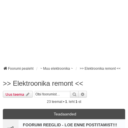
Foorumi pealeht
~ Muu elektroonika ~
>> Elektroonika remont <<
>> Elektroonika remont <<
Otsi
Täiendatud otsing
Uus teema
23 teemat •
1
. leht
1
-st
Teadaanded
FOORUMI REEGLID - LOE ENNE POSTITAMIST!!!