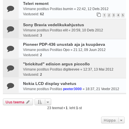
Teleri remont
Viimane postitus Postitas
burnin
«
22:42, 12 Dets 2012
Vastuseid:
62
1
2
3
4
5
Sony Bravia vedelikukahjustus
Viimane postitus Postitas
elit
«
20:59, 10 Dets 2012
Vastuseid:
3
Pioneer PDP-436 unustab aja ja kuupäeva
Viimane postitus Postitas
Opo
«
21:12, 09 Juun 2012
Vastuseid:
2
"brickitud" edision argus piccollo
Viimane postitus Postitas
digiteevee
«
12:37, 13 Mai 2012
Vastuseid:
2
Nokia LCD display vahetus
Viimane postitus Postitas
peeter3000
«
18:37, 21 Veebr 2012
Uus teema
23 teemat •
1
. leht
1
-st
Hüppa