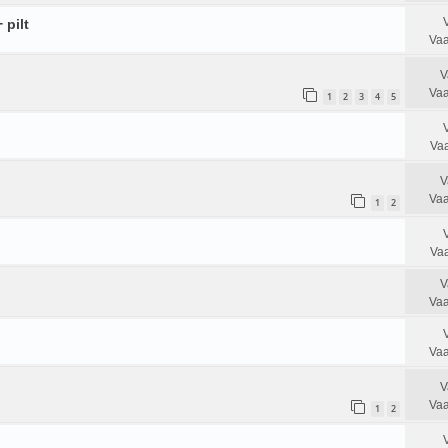
 pilt
Vaa
V
Vaa
1
2
3
4
5
Vaa
V
Vaa
1
2
Vaa
V
Vaa
Vaa
V
Vaa
1
2