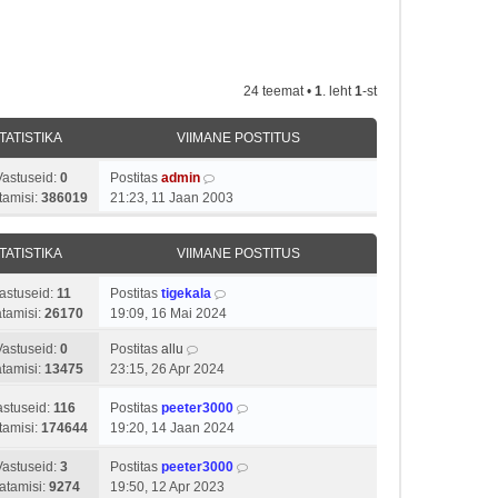
24 teemat •
1
. leht
1
-st
TATISTIKA
VIIMANE POSTITUS
Vastuseid:
0
Postitas
admin
tamisi:
386019
21:23, 11 Jaan 2003
TATISTIKA
VIIMANE POSTITUS
astuseid:
11
Postitas
tigekala
tamisi:
26170
19:09, 16 Mai 2024
Vastuseid:
0
Postitas
allu
tamisi:
13475
23:15, 26 Apr 2024
astuseid:
116
Postitas
peeter3000
tamisi:
174644
19:20, 14 Jaan 2024
Vastuseid:
3
Postitas
peeter3000
atamisi:
9274
19:50, 12 Apr 2023