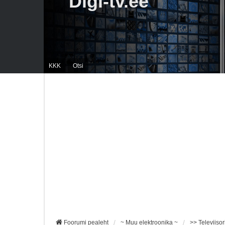
Digi-tv.ee
KKK
Otsi
Foorumi pealeht
~ Muu elektroonika ~
>> Televiisor