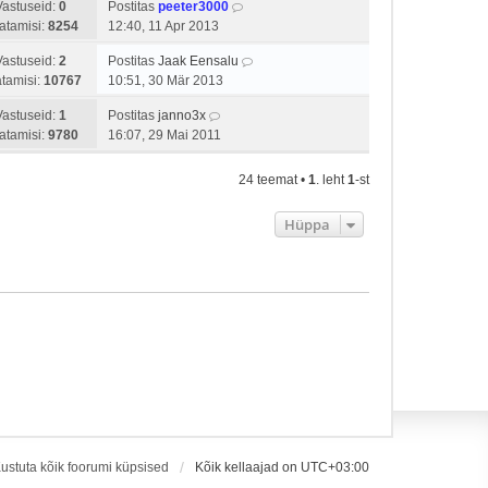
Vastuseid:
0
Postitas
peeter3000
atamisi:
8254
12:40, 11 Apr 2013
Vastuseid:
2
Postitas
Jaak Eensalu
tamisi:
10767
10:51, 30 Mär 2013
Vastuseid:
1
Postitas
janno3x
atamisi:
9780
16:07, 29 Mai 2011
24 teemat •
1
. leht
1
-st
Hüppa
ustuta kõik foorumi küpsised
Kõik kellaajad on
UTC+03:00