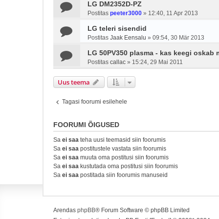
LG DM2352D-PZ
Postitas
peeter3000
»
12:40, 11 Apr 2013
LG teleri sisendid
Postitas
Jaak Eensalu
»
09:54, 30 Mär 2013
LG 50PV350 plasma - kas keegi oskab 
Postitas
callac
»
15:24, 29 Mai 2011
Uus teema
Tagasi foorumi esilehele
FOORUMI ÕIGUSED
Sa
ei saa
teha uusi teemasid siin foorumis
Sa
ei saa
postitustele vastata siin foorumis
Sa
ei saa
muuta oma postitusi siin foorumis
Sa
ei saa
kustutada oma postitusi siin foorumis
Sa
ei saa
postitada siin foorumis manuseid
Arendas
phpBB
® Forum Software © phpBB Limited