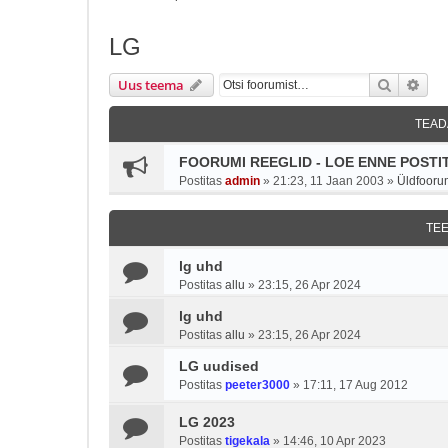
LG
Otsi
Täie
Uus teema
TEAD
FOORUMI REEGLID - LOE ENNE POSTIT
Postitas
admin
»
21:23, 11 Jaan 2003
»
Üldfooru
TE
lg uhd
Postitas
allu
»
23:15, 26 Apr 2024
lg uhd
Postitas
allu
»
23:15, 26 Apr 2024
LG uudised
Postitas
peeter3000
»
17:11, 17 Aug 2012
LG 2023
Postitas
tigekala
»
14:46, 10 Apr 2023