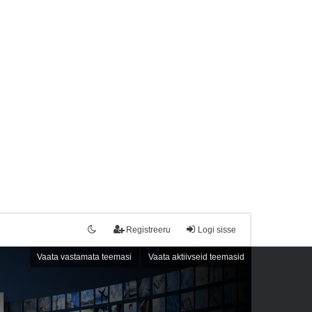
Registreeru
Logi sisse
Vaata vastamata teemasi
Vaata aktiivseid teemasid