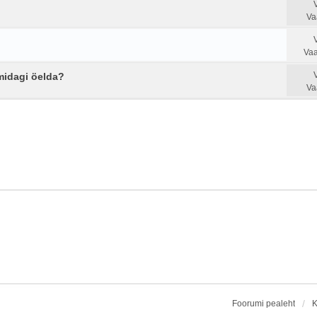
Va
Vaa
midagi öelda?
Va
Foorumi pealeht
K