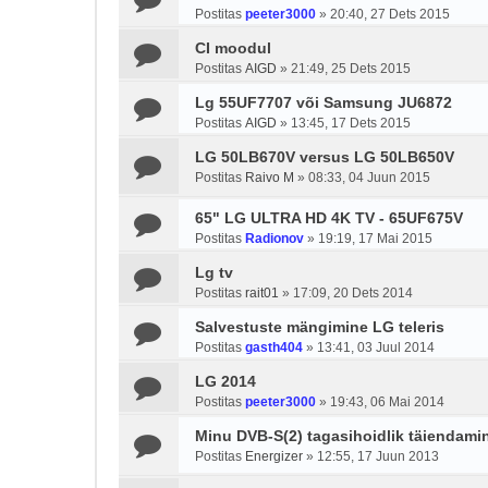
Postitas
peeter3000
»
20:40, 27 Dets 2015
CI moodul
Postitas
AIGD
»
21:49, 25 Dets 2015
Lg 55UF7707 või Samsung JU6872
Postitas
AIGD
»
13:45, 17 Dets 2015
LG 50LB670V versus LG 50LB650V
Postitas
Raivo M
»
08:33, 04 Juun 2015
65" LG ULTRA HD 4K TV - 65UF675V
Postitas
Radionov
»
19:19, 17 Mai 2015
Lg tv
Postitas
rait01
»
17:09, 20 Dets 2014
Salvestuste mängimine LG teleris
Postitas
gasth404
»
13:41, 03 Juul 2014
LG 2014
Postitas
peeter3000
»
19:43, 06 Mai 2014
Minu DVB-S(2) tagasihoidlik täiendamin
Postitas
Energizer
»
12:55, 17 Juun 2013