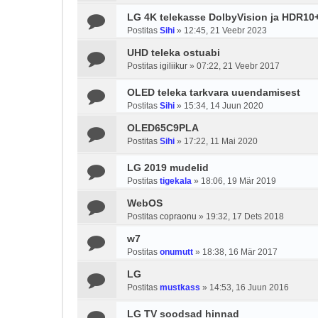
LG 4K telekasse DolbyVision ja HDR10+
Postitas
Sihi
»
12:45, 21 Veebr 2023
UHD teleka ostuabi
Postitas
igiliikur
»
07:22, 21 Veebr 2017
OLED teleka tarkvara uuendamisest
Postitas
Sihi
»
15:34, 14 Juun 2020
OLED65C9PLA
Postitas
Sihi
»
17:22, 11 Mai 2020
LG 2019 mudelid
Postitas
tigekala
»
18:06, 19 Mär 2019
WebOS
Postitas
copraonu
»
19:32, 17 Dets 2018
w7
Postitas
onumutt
»
18:38, 16 Mär 2017
LG
Postitas
mustkass
»
14:53, 16 Juun 2016
LG TV soodsad hinnad