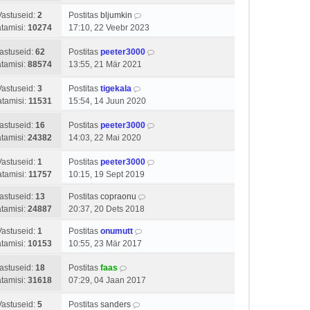
Vastuseid:
2
Postitas
bljumkin
tamisi:
10274
17:10, 22 Veebr 2023
astuseid:
62
Postitas
peeter3000
tamisi:
88574
13:55, 21 Mär 2021
Vastuseid:
3
Postitas
tigekala
tamisi:
11531
15:54, 14 Juun 2020
astuseid:
16
Postitas
peeter3000
tamisi:
24382
14:03, 22 Mai 2020
Vastuseid:
1
Postitas
peeter3000
tamisi:
11757
10:15, 19 Sept 2019
astuseid:
13
Postitas
copraonu
tamisi:
24887
20:37, 20 Dets 2018
Vastuseid:
1
Postitas
onumutt
tamisi:
10153
10:55, 23 Mär 2017
astuseid:
18
Postitas
faas
tamisi:
31618
07:29, 04 Jaan 2017
Vastuseid:
5
Postitas
sanders