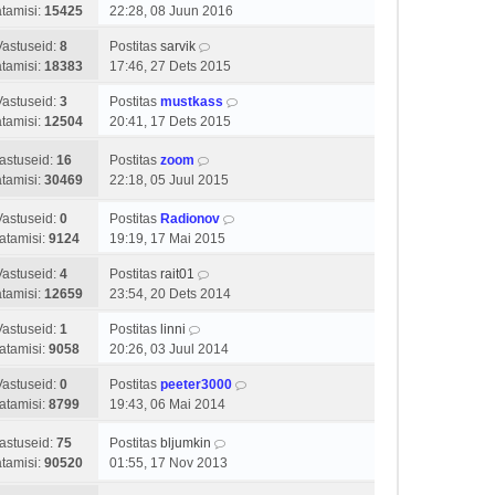
tamisi:
15425
22:28, 08 Juun 2016
Vastuseid:
8
Postitas
sarvik
tamisi:
18383
17:46, 27 Dets 2015
Vastuseid:
3
Postitas
mustkass
tamisi:
12504
20:41, 17 Dets 2015
astuseid:
16
Postitas
zoom
tamisi:
30469
22:18, 05 Juul 2015
Vastuseid:
0
Postitas
Radionov
atamisi:
9124
19:19, 17 Mai 2015
Vastuseid:
4
Postitas
rait01
tamisi:
12659
23:54, 20 Dets 2014
Vastuseid:
1
Postitas
linni
atamisi:
9058
20:26, 03 Juul 2014
Vastuseid:
0
Postitas
peeter3000
atamisi:
8799
19:43, 06 Mai 2014
astuseid:
75
Postitas
bljumkin
tamisi:
90520
01:55, 17 Nov 2013