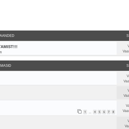
ndatud otsing
AANDED
S
AMIST!!!
Vaa
m
EMASID
S
V
Vaa
Vaa
V
Vaa
1
4
5
6
7
8
…
Va