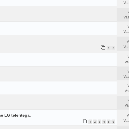
Vaa
Vaa
Vaa
V
Vaa
1
2
Va
Vaa
Va
Va
e LG teleritega.
V
Vaa
1
2
3
4
5
6