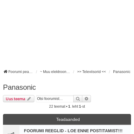
Foorumi pealeht
~ Muu elektroonika ~
>> Televiisorid <<
Panasonic
Panasonic
Otsi
Täiendatud otsing
Uus teema
22 teemat •
1
. leht
1
-st
Teadaanded
FOORUMI REEGLID - LOE ENNE POSTITAMIST!!!