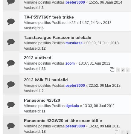
Viimane postitus Postitas
peeter3000
«
15:55, 06 Jaan 2014
Vastuseid:
3
TX-P55VT60Y teeb trikke
Viimane postitus Postitas
erik25
«
14:57, 24 Nov 2013
Vastuseid:
6
Taustavalgus Panasonic telekale
Viimane postitus Postitas
mustkass
«
00:39, 31 Juul 2013
Vastuseid:
12
2012 uudised
Viimane postitus Postitas
zoom
«
13:07, 31 Aug 2012
Vastuseid:
33
1
2
3
2012 kõik EU mudelid
Viimane postitus Postitas
peeter3000
«
22:52, 06 Mär 2012
Vastuseid:
2
Panasonic 42vt20
Viimane postitus Postitas
tigekala
«
13:33, 08 Juul 2011
Vastuseid:
11
Panasonic 42GW20 ei lähe enam tööle
Viimane postitus Postitas
peeter3000
«
16:32, 09 Mär 2011
Vastuseid:
18
1
2