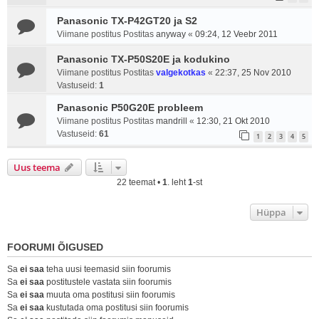
Panasonic TX-P42GT20 ja S2
Viimane postitus Postitas
anyway
«
09:24, 12 Veebr 2011
Panasonic TX-P50S20E ja kodukino
Viimane postitus Postitas
valgekotkas
«
22:37, 25 Nov 2010
Vastuseid:
1
Panasonic P50G20E probleem
Viimane postitus Postitas
mandrill
«
12:30, 21 Okt 2010
Vastuseid:
61
1
2
3
4
5
Uus teema
22 teemat •
1
. leht
1
-st
Hüppa
FOORUMI ÕIGUSED
Sa
ei saa
teha uusi teemasid siin foorumis
Sa
ei saa
postitustele vastata siin foorumis
Sa
ei saa
muuta oma postitusi siin foorumis
Sa
ei saa
kustutada oma postitusi siin foorumis