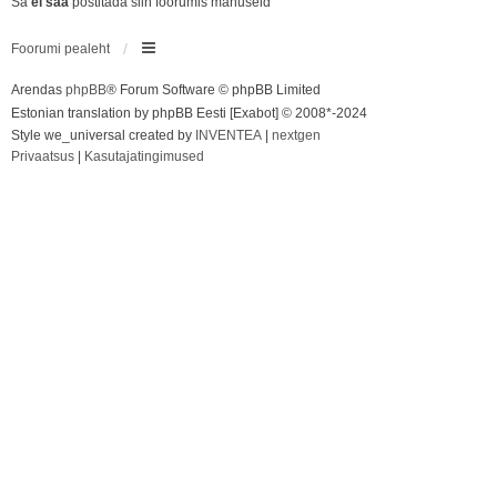
Sa
ei saa
postitada siin foorumis manuseid
Foorumi pealeht
Arendas
phpBB
® Forum Software © phpBB Limited
Estonian translation by phpBB Eesti [Exabot] © 2008*-2024
Style we_universal created by
INVENTEA
|
nextgen
Privaatsus
|
Kasutajatingimused