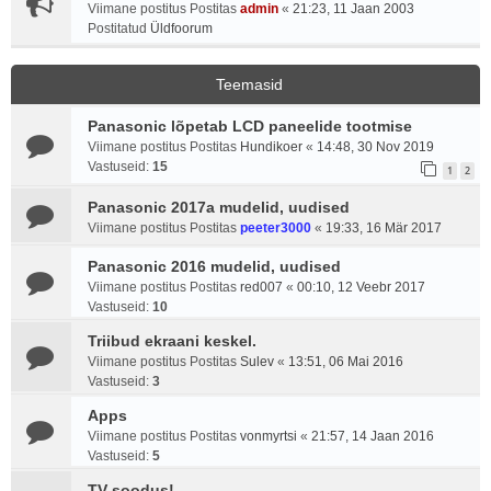
Viimane postitus Postitas
admin
«
21:23, 11 Jaan 2003
Postitatud
Üldfoorum
Teemasid
Panasonic lõpetab LCD paneelide tootmise
Viimane postitus Postitas
Hundikoer
«
14:48, 30 Nov 2019
Vastuseid:
15
1
2
Panasonic 2017a mudelid, uudised
Viimane postitus Postitas
peeter3000
«
19:33, 16 Mär 2017
Panasonic 2016 mudelid, uudised
Viimane postitus Postitas
red007
«
00:10, 12 Veebr 2017
Vastuseid:
10
Triibud ekraani keskel.
Viimane postitus Postitas
Sulev
«
13:51, 06 Mai 2016
Vastuseid:
3
Apps
Viimane postitus Postitas
vonmyrtsi
«
21:57, 14 Jaan 2016
Vastuseid:
5
TV soodus!