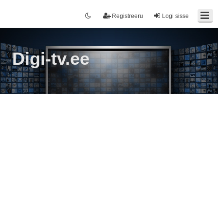
Registreeru
Logi sisse
Digi-tv.ee