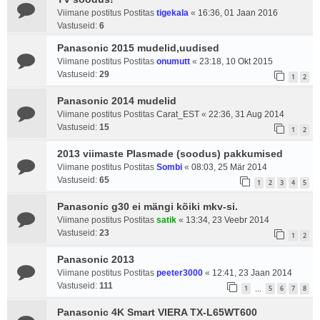
Viimane postitus Postitas
tigekala
«
16:36, 01 Jaan 2016
Vastuseid:
6
Panasonic 2015 mudelid,uudised
Viimane postitus Postitas
onumutt
«
23:18, 10 Okt 2015
Vastuseid:
29
1
2
Panasonic 2014 mudelid
Viimane postitus Postitas
Carat_EST
«
22:36, 31 Aug 2014
Vastuseid:
15
1
2
2013 viimaste Plasmade (soodus) pakkumised
Viimane postitus Postitas
Sombi
«
08:03, 25 Mär 2014
Vastuseid:
65
1
2
3
4
5
Panasonic g30 ei mängi kõiki mkv-si.
Viimane postitus Postitas
satik
«
13:34, 23 Veebr 2014
Vastuseid:
23
1
2
Panasonic 2013
Viimane postitus Postitas
peeter3000
«
12:41, 23 Jaan 2014
Vastuseid:
111
1
5
6
7
8
…
Panasonic 4K Smart VIERA TX-L65WT600