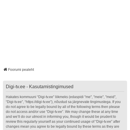
Foorumi pealeht
Digi-tv.ee - Kasutamistingimused
Hakates kommuuni “Digi-tv.ee” liikmeks (edaspidi "me", "meie", "meid",
“Digi-tv.ee”, “https://digi-tv.ee”), nõustud sa järgnevate tingimustega. If you
do not agree to be legally bound by all of the following terms then please
do not access and/or use “Digi-tv.ee”. We may change these at any time
and we’ll do our utmost in informing you, though it would be prudent to
review this regularly yourself as your continued usage of “Digi-tv.ee” after
changes mean you agree to be legally bound by these terms as they are