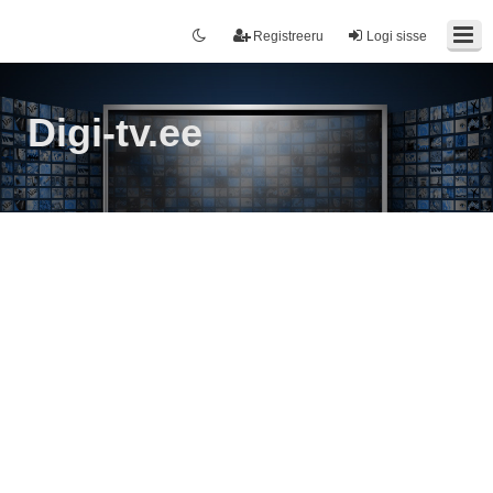
Registreeru
Logi sisse
Digi-tv.ee