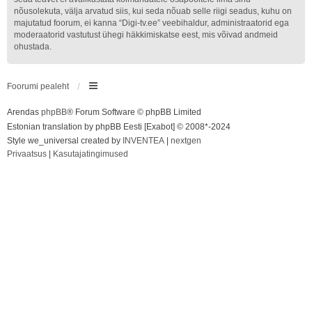
nõusolekuta, välja arvatud siis, kui seda nõuab selle riigi seadus, kuhu on
majutatud foorum, ei kanna “Digi-tv.ee” veebihaldur, administraatorid ega
moderaatorid vastutust ühegi häkkimiskatse eest, mis võivad andmeid
ohustada.
Foorumi pealeht
Arendas
phpBB
® Forum Software © phpBB Limited
Estonian translation by phpBB Eesti [Exabot] © 2008*-2024
Style we_universal created by
INVENTEA
|
nextgen
Privaatsus
|
Kasutajatingimused