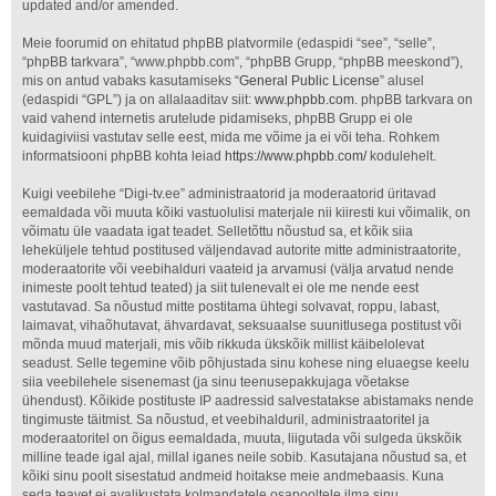
updated and/or amended.
Meie foorumid on ehitatud phpBB platvormile (edaspidi “see”, “selle”,
“phpBB tarkvara”, “www.phpbb.com”, “phpBB Grupp, “phpBB meeskond”),
mis on antud vabaks kasutamiseks “
General Public License
” alusel
(edaspidi “GPL”) ja on allalaaditav siit:
www.phpbb.com
. phpBB tarkvara on
vaid vahend internetis arutelude pidamiseks, phpBB Grupp ei ole
kuidagiviisi vastutav selle eest, mida me võime ja ei või teha. Rohkem
informatsiooni phpBB kohta leiad
https://www.phpbb.com/
kodulehelt.
Kuigi veebilehe “Digi-tv.ee” administraatorid ja moderaatorid üritavad
eemaldada või muuta kõiki vastuolulisi materjale nii kiiresti kui võimalik, on
võimatu üle vaadata igat teadet. Selletõttu nõustud sa, et kõik siia
leheküljele tehtud postitused väljendavad autorite mitte administraatorite,
moderaatorite või veebihalduri vaateid ja arvamusi (välja arvatud nende
inimeste poolt tehtud teated) ja siit tulenevalt ei ole me nende eest
vastutavad. Sa nõustud mitte postitama ühtegi solvavat, roppu, labast,
laimavat, vihaõhutavat, ähvardavat, seksuaalse suunitlusega postitust või
mõnda muud materjali, mis võib rikkuda ükskõik millist käibelolevat
seadust. Selle tegemine võib põhjustada sinu kohese ning eluaegse keelu
siia veebilehele sisenemast (ja sinu teenusepakkujaga võetakse
ühendust). Kõikide postituste IP aadressid salvestatakse abistamaks nende
tingimuste täitmist. Sa nõustud, et veebihalduril, administraatoritel ja
moderaatoritel on õigus eemaldada, muuta, liigutada või sulgeda ükskõik
milline teade igal ajal, millal iganes neile sobib. Kasutajana nõustud sa, et
kõiki sinu poolt sisestatud andmeid hoitakse meie andmebaasis. Kuna
seda teavet ei avalikustata kolmandatele osapooltele ilma sinu