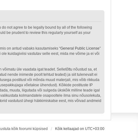
u do not agree to be legally bound by all of the following
ld be prudent to review this regularly yourself as your
 mis on antud vabaks kasutamiseks “
General Public License
”
le kuidagiviisi vastutav selle eest, mida me võime ja ei või
n võimatu üle vaadata igat teadet. Selletõttu nõustud sa, et
tud nende inimeste poolt tehtud teated) ja siit tulenevalt ei
tlusega postitust või mõnda muud materjali, mis võib rikkuda
nusepakkujaga võetakse ühendust). Kõikide postituste IP
dada, muuta, liigutada või sulgeda ükskõik milline teade igal
avalikustata kolmandatele osapooltele ilma sinu nõusolekuta,
atorid vastutust ühegi häkkimiskatse eest, mis võivad andmeid
ustuta kõik foorumi küpsised
Kõik kellaajad on
UTC+03:00