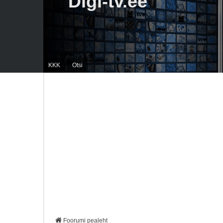
Digi-tv.ee
KKK
Otsi
Foorumi pealeht