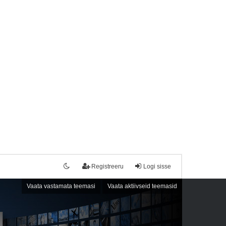
Registreeru
Logi sisse
Vaata vastamata teemasi
Vaata aktiivseid teemasid