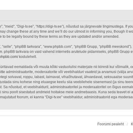
"meid", “Digi-tv.ee”, “https://digi-tv.ee”), nõustud sa järgnevate tingimustega. If yo
ay change these at any time and we’ll do our utmost in informing you, though it wou
ee to be legally bound by these terms as they are updated and/or amended.
”, “selle”, “phpBB tarkvara”, “www.phpbb.com”, “phpBB Grupp, “phpBB meeskond”),
om
. phpBB tarkvara on vaid vahend internetis arutelude pidamiseks, phpBB Grupp ei o
.phpbb.com/
kodulehelt.
üritavad eemaldada või muuta kõiki vastuolulisi materjale nii kiiresti kui võimalik, o
itte administraatorite, moderaatorite või veebihalduri vaateid ja arvamusi (välja arva
egi solvavat, roppu, labast, laimavat, vihaõhutavat, ähvardavat, seksuaalse suuni
õhjustada sinu kohese ning eluaegse keelu siia veebilehele sisenemast (ja sinu tee
. Sa nõustud, et veebihalduril, administraatoritel ja moderaatoritel on õigus eemal
õiki sinu poolt sisestatud andmeid hoitakse meie andmebaasis. Kuna seda teavet ei 
on majutatud foorum, ei kanna “Digi-tv.ee” veebihaldur, administraatorid ega modera
Foorumi pealeht
K