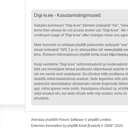
Digi-tv.ee - Kasutamistingimused
Hakates kommuuni “Digi-tv.ee” liikmeks (edaspidi "me", "meie", 
terms then please do not access and/or use “Digi-tv.ee”. We m
continued usage of “Digi-tv.ee” after changes mean you agr
Meie foorumid on ehitatud phpBB platvormile (edaspidi “see
alusel (edaspidi “GPL”) ja on allalaaditav siit:
www.phpbb.c
teha. Rohkem informatsiooni phpBB kohta leiad
https://www
Kuigi veebilehe “Digi-tv.ee” administraatorid ja moderaatorid 
kõik siia leheküljele tehtud postitused väljendavad autorite m
ole me nende eest vastutavad. Sa nõustud mitte postitama üht
ükskõik millist käibelolevat seadust. Selle tegemine võib p
aadressid salvestatakse abistamaks nende tingimuste täitmist
ajal, millal iganes neile sobib. Kasutajana nõustud sa, et k
välja arvatud siis, kui seda nõuab selle riigi seadus, kuhu 
ohustada.
Arendas
phpBB
® Forum Software © phpBB Limited
Estonian translation by phpBB Eesti [Exabot] © 2008*-2024