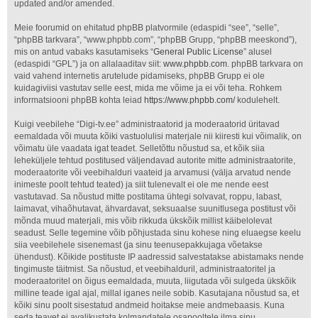
updated and/or amended.
Meie foorumid on ehitatud phpBB platvormile (edaspidi “see”, “selle”,
“phpBB tarkvara”, “www.phpbb.com”, “phpBB Grupp, “phpBB meeskond”),
mis on antud vabaks kasutamiseks “
General Public License
” alusel
(edaspidi “GPL”) ja on allalaaditav siit:
www.phpbb.com
. phpBB tarkvara on
vaid vahend internetis arutelude pidamiseks, phpBB Grupp ei ole
kuidagiviisi vastutav selle eest, mida me võime ja ei või teha. Rohkem
informatsiooni phpBB kohta leiad
https://www.phpbb.com/
kodulehelt.
Kuigi veebilehe “Digi-tv.ee” administraatorid ja moderaatorid üritavad
eemaldada või muuta kõiki vastuolulisi materjale nii kiiresti kui võimalik, on
võimatu üle vaadata igat teadet. Selletõttu nõustud sa, et kõik siia
leheküljele tehtud postitused väljendavad autorite mitte administraatorite,
moderaatorite või veebihalduri vaateid ja arvamusi (välja arvatud nende
inimeste poolt tehtud teated) ja siit tulenevalt ei ole me nende eest
vastutavad. Sa nõustud mitte postitama ühtegi solvavat, roppu, labast,
laimavat, vihaõhutavat, ähvardavat, seksuaalse suunitlusega postitust või
mõnda muud materjali, mis võib rikkuda ükskõik millist käibelolevat
seadust. Selle tegemine võib põhjustada sinu kohese ning eluaegse keelu
siia veebilehele sisenemast (ja sinu teenusepakkujaga võetakse
ühendust). Kõikide postituste IP aadressid salvestatakse abistamaks nende
tingimuste täitmist. Sa nõustud, et veebihalduril, administraatoritel ja
moderaatoritel on õigus eemaldada, muuta, liigutada või sulgeda ükskõik
milline teade igal ajal, millal iganes neile sobib. Kasutajana nõustud sa, et
kõiki sinu poolt sisestatud andmeid hoitakse meie andmebaasis. Kuna
seda teavet ei avalikustata kolmandatele osapooltele ilma sinu