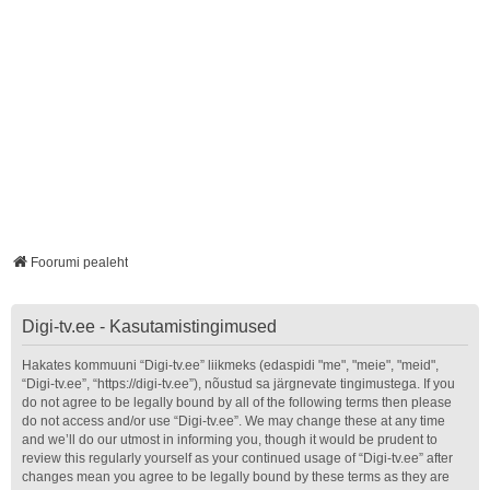
Foorumi pealeht
Digi-tv.ee - Kasutamistingimused
Hakates kommuuni “Digi-tv.ee” liikmeks (edaspidi "me", "meie", "meid",
“Digi-tv.ee”, “https://digi-tv.ee”), nõustud sa järgnevate tingimustega. If you
do not agree to be legally bound by all of the following terms then please
do not access and/or use “Digi-tv.ee”. We may change these at any time
and we’ll do our utmost in informing you, though it would be prudent to
review this regularly yourself as your continued usage of “Digi-tv.ee” after
changes mean you agree to be legally bound by these terms as they are