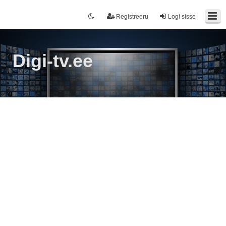
Registreeru
Logi sisse
Digi-tv.ee