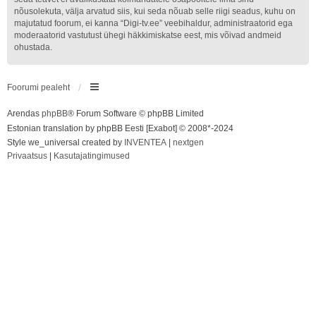
nõusolekuta, välja arvatud siis, kui seda nõuab selle riigi seadus, kuhu on
majutatud foorum, ei kanna “Digi-tv.ee” veebihaldur, administraatorid ega
moderaatorid vastutust ühegi häkkimiskatse eest, mis võivad andmeid
ohustada.
Foorumi pealeht
Arendas
phpBB
® Forum Software © phpBB Limited
Estonian translation by phpBB Eesti [Exabot] © 2008*-2024
Style we_universal created by
INVENTEA
|
nextgen
Privaatsus
|
Kasutajatingimused