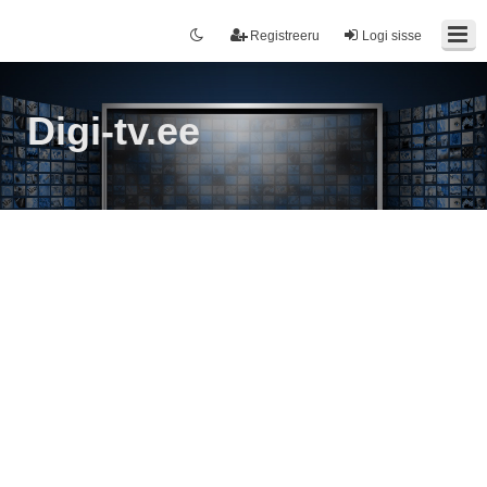
Registreeru
Logi sisse
Digi-tv.ee