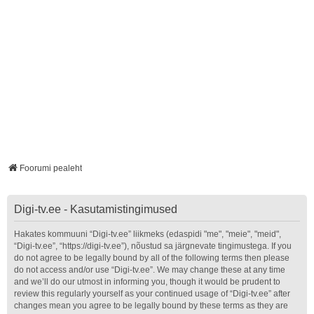
Foorumi pealeht
Digi-tv.ee - Kasutamistingimused
Hakates kommuuni “Digi-tv.ee” liikmeks (edaspidi "me", "meie", "meid",
“Digi-tv.ee”, “https://digi-tv.ee”), nõustud sa järgnevate tingimustega. If you
do not agree to be legally bound by all of the following terms then please
do not access and/or use “Digi-tv.ee”. We may change these at any time
and we’ll do our utmost in informing you, though it would be prudent to
review this regularly yourself as your continued usage of “Digi-tv.ee” after
changes mean you agree to be legally bound by these terms as they are