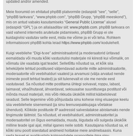
updated and/or amended.
Meie foorumid on ehitatud phpBB platvormile (edaspidi “see”, “selle”,
“phpBB tarkvara”, “www.phpbb.com”, “phpBB Grupp, “phpBB meeskond”),
mis on antud vabaks kasutamiseks “
General Public License
” alusel
(edaspidi “GPL”) ja on allalaaditav siit:
www.phpbb.com
. phpBB tarkvara on
vaid vahend internetis arutelude pidamiseks, phpBB Grupp ei ole
kuidagiviisi vastutav selle eest, mida me võime ja ei või teha. Rohkem
informatsiooni phpBB kohta leiad
https://www.phpbb.com/
kodulehelt.
Kuigi veebilehe “Digi-tv.ee” administraatorid ja moderaatorid üritavad
eemaldada või muuta kõiki vastuolulisi materjale nii kiiresti kui võimalik, on
võimatu üle vaadata igat teadet. Selletõttu nõustud sa, et kõik siia
leheküljele tehtud postitused väljendavad autorite mitte administraatorite,
moderaatorite või veebihalduri vaateid ja arvamusi (välja arvatud nende
inimeste poolt tehtud teated) ja siit tulenevalt ei ole me nende eest
vastutavad. Sa nõustud mitte postitama ühtegi solvavat, roppu, labast,
laimavat, vihaõhutavat, ähvardavat, seksuaalse suunitlusega postitust või
mõnda muud materjali, mis võib rikkuda ükskõik millist käibelolevat
seadust. Selle tegemine võib põhjustada sinu kohese ning eluaegse keelu
siia veebilehele sisenemast (ja sinu teenusepakkujaga võetakse
ühendust). Kõikide postituste IP aadressid salvestatakse abistamaks nende
tingimuste täitmist. Sa nõustud, et veebihalduril, administraatoritel ja
moderaatoritel on õigus eemaldada, muuta, liigutada või sulgeda ükskõik
milline teade igal ajal, millal iganes neile sobib. Kasutajana nõustud sa, et
kõiki sinu poolt sisestatud andmeid hoitakse meie andmebaasis. Kuna
seda teavet ei avalikustata kolmandatele osapooltele ilma sinu