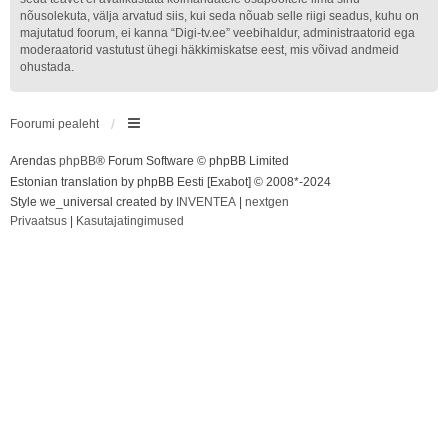
nõusolekuta, välja arvatud siis, kui seda nõuab selle riigi seadus, kuhu on
majutatud foorum, ei kanna “Digi-tv.ee” veebihaldur, administraatorid ega
moderaatorid vastutust ühegi häkkimiskatse eest, mis võivad andmeid
ohustada.
Foorumi pealeht
Arendas
phpBB
® Forum Software © phpBB Limited
Estonian translation by phpBB Eesti [Exabot] © 2008*-2024
Style we_universal created by
INVENTEA
|
nextgen
Privaatsus
|
Kasutajatingimused