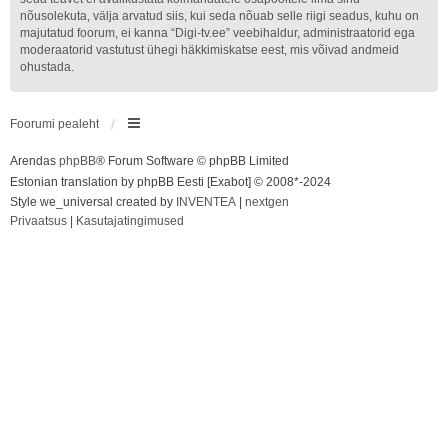
nõusolekuta, välja arvatud siis, kui seda nõuab selle riigi seadus, kuhu on
majutatud foorum, ei kanna “Digi-tv.ee” veebihaldur, administraatorid ega
moderaatorid vastutust ühegi häkkimiskatse eest, mis võivad andmeid
ohustada.
Foorumi pealeht
Arendas
phpBB
® Forum Software © phpBB Limited
Estonian translation by phpBB Eesti [Exabot] © 2008*-2024
Style we_universal created by
INVENTEA
|
nextgen
Privaatsus
|
Kasutajatingimused