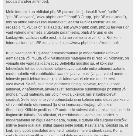
updated and/or amended.
Meie foorumid on ehitatud phpBB platvormile (edaspidi “see”, “selle”,
“phpBB tarkvara”, “www.phpbb.com”, “phpBB Grupp, “phpBB meeskond”),
mis on antud vabaks kasutamiseks “
General Public License
” alusel
(edaspidi “GPL”) ja on allalaaditav siit:
www.phpbb.com
. phpBB tarkvara on
vaid vahend internetis arutelude pidamiseks, phpBB Grupp ei ole
kuidagiviisi vastutav selle eest, mida me võime ja ei või teha. Rohkem
informatsiooni phpBB kohta leiad
https://www.phpbb.com/
kodulehelt.
Kuigi veebilehe “Digi-tv.ee” administraatorid ja moderaatorid üritavad
eemaldada või muuta kõiki vastuolulisi materjale nii kiiresti kui võimalik, on
võimatu üle vaadata igat teadet. Selletõttu nõustud sa, et kõik siia
leheküljele tehtud postitused väljendavad autorite mitte administraatorite,
moderaatorite või veebihalduri vaateid ja arvamusi (välja arvatud nende
inimeste poolt tehtud teated) ja siit tulenevalt ei ole me nende eest
vastutavad. Sa nõustud mitte postitama ühtegi solvavat, roppu, labast,
laimavat, vihaõhutavat, ähvardavat, seksuaalse suunitlusega postitust või
mõnda muud materjali, mis võib rikkuda ükskõik millist käibelolevat
seadust. Selle tegemine võib põhjustada sinu kohese ning eluaegse keelu
siia veebilehele sisenemast (ja sinu teenusepakkujaga võetakse
ühendust). Kõikide postituste IP aadressid salvestatakse abistamaks nende
tingimuste täitmist. Sa nõustud, et veebihalduril, administraatoritel ja
moderaatoritel on õigus eemaldada, muuta, liigutada või sulgeda ükskõik
milline teade igal ajal, millal iganes neile sobib. Kasutajana nõustud sa, et
kõiki sinu poolt sisestatud andmeid hoitakse meie andmebaasis. Kuna
seda teavet ei avalikustata kolmandatele osapooltele ilma sinu