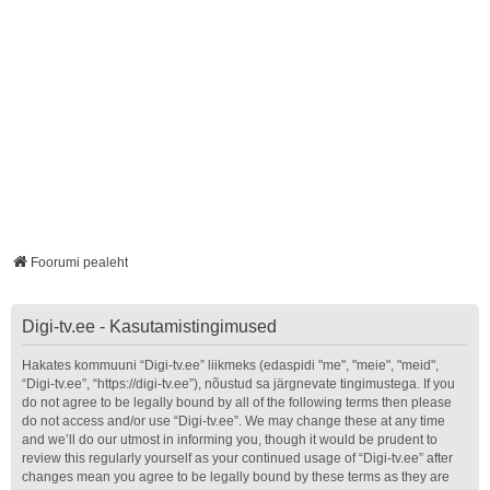
Foorumi pealeht
Digi-tv.ee - Kasutamistingimused
Hakates kommuuni “Digi-tv.ee” liikmeks (edaspidi "me", "meie", "meid",
“Digi-tv.ee”, “https://digi-tv.ee”), nõustud sa järgnevate tingimustega. If you
do not agree to be legally bound by all of the following terms then please
do not access and/or use “Digi-tv.ee”. We may change these at any time
and we’ll do our utmost in informing you, though it would be prudent to
review this regularly yourself as your continued usage of “Digi-tv.ee” after
changes mean you agree to be legally bound by these terms as they are