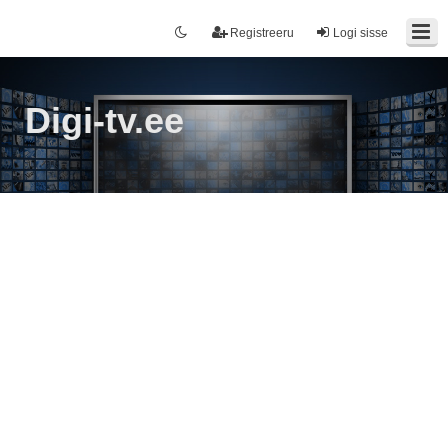
Registreeru
Logi sisse
Digi-tv.ee