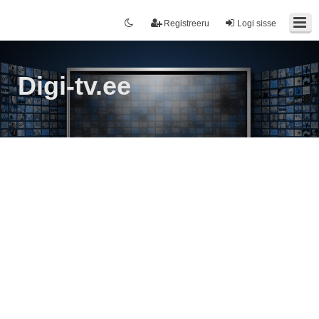
Registreeru
Logi sisse
Digi-tv.ee