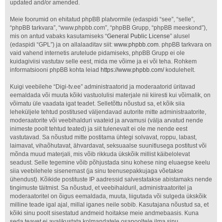
updated and/or amended.
Meie foorumid on ehitatud phpBB platvormile (edaspidi “see”, “selle”,
“phpBB tarkvara”, “www.phpbb.com”, “phpBB Grupp, “phpBB meeskond”),
mis on antud vabaks kasutamiseks “
General Public License
” alusel
(edaspidi “GPL”) ja on allalaaditav siit:
www.phpbb.com
. phpBB tarkvara on
vaid vahend internetis arutelude pidamiseks, phpBB Grupp ei ole
kuidagiviisi vastutav selle eest, mida me võime ja ei või teha. Rohkem
informatsiooni phpBB kohta leiad
https://www.phpbb.com/
kodulehelt.
Kuigi veebilehe “Digi-tv.ee” administraatorid ja moderaatorid üritavad
eemaldada või muuta kõiki vastuolulisi materjale nii kiiresti kui võimalik, on
võimatu üle vaadata igat teadet. Selletõttu nõustud sa, et kõik siia
leheküljele tehtud postitused väljendavad autorite mitte administraatorite,
moderaatorite või veebihalduri vaateid ja arvamusi (välja arvatud nende
inimeste poolt tehtud teated) ja siit tulenevalt ei ole me nende eest
vastutavad. Sa nõustud mitte postitama ühtegi solvavat, roppu, labast,
laimavat, vihaõhutavat, ähvardavat, seksuaalse suunitlusega postitust või
mõnda muud materjali, mis võib rikkuda ükskõik millist käibelolevat
seadust. Selle tegemine võib põhjustada sinu kohese ning eluaegse keelu
siia veebilehele sisenemast (ja sinu teenusepakkujaga võetakse
ühendust). Kõikide postituste IP aadressid salvestatakse abistamaks nende
tingimuste täitmist. Sa nõustud, et veebihalduril, administraatoritel ja
moderaatoritel on õigus eemaldada, muuta, liigutada või sulgeda ükskõik
milline teade igal ajal, millal iganes neile sobib. Kasutajana nõustud sa, et
kõiki sinu poolt sisestatud andmeid hoitakse meie andmebaasis. Kuna
seda teavet ei avalikustata kolmandatele osapooltele ilma sinu