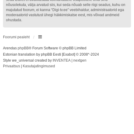
nõusolekuta, välja arvatud siis, kui seda nõuab selle riigi seadus, kuhu on
majutatud foorum, ei kanna “Digi-tv.ee” veebihaldur, administraatorid ega
moderaatorid vastutust ühegi häkkimiskatse eest, mis võivad andmeid
ohustada.
Foorumi pealeht
Arendas
phpBB
® Forum Software © phpBB Limited
Estonian translation by phpBB Eesti [Exabot] © 2008*-2024
Style we_universal created by
INVENTEA
|
nextgen
Privaatsus
|
Kasutajatingimused