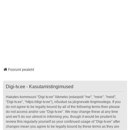
Foorumi pealeht
Digi-tv.ee - Kasutamistingimused
Hakates kommuuni “Digi-tv.ee” liikmeks (edaspidi "me", "meie", "meid",
“Digi-tv.ee”, “https://digi-tv.ee”), nõustud sa järgnevate tingimustega. If you
do not agree to be legally bound by all of the following terms then please
do not access and/or use “Digi-tv.ee”. We may change these at any time
and we’ll do our utmost in informing you, though it would be prudent to
review this regularly yourself as your continued usage of “Digi-tv.ee” after
changes mean you agree to be legally bound by these terms as they are