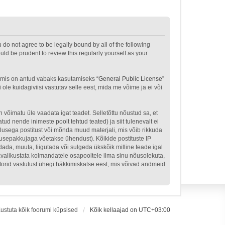
u do not agree to be legally bound by all of the following
ld be prudent to review this regularly yourself as your
 mis on antud vabaks kasutamiseks “
General Public License
”
le kuidagiviisi vastutav selle eest, mida me võime ja ei või
n võimatu üle vaadata igat teadet. Selletõttu nõustud sa, et
tud nende inimeste poolt tehtud teated) ja siit tulenevalt ei
tlusega postitust või mõnda muud materjali, mis võib rikkuda
nusepakkujaga võetakse ühendust). Kõikide postituste IP
dada, muuta, liigutada või sulgeda ükskõik milline teade igal
avalikustata kolmandatele osapooltele ilma sinu nõusolekuta,
atorid vastutust ühegi häkkimiskatse eest, mis võivad andmeid
ustuta kõik foorumi küpsised
Kõik kellaajad on
UTC+03:00