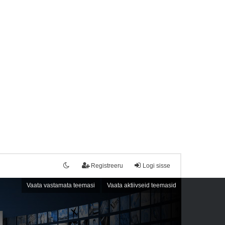
Registreeru
Logi sisse
Vaata vastamata teemasi
Vaata aktiivseid teemasid