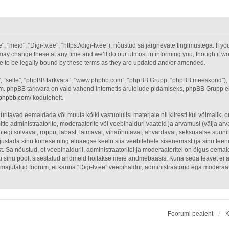
"meid", “Digi-tv.ee”, “https://digi-tv.ee”), nõustud sa järgnevate tingimustega. If yo
ay change these at any time and we’ll do our utmost in informing you, though it wou
ee to be legally bound by these terms as they are updated and/or amended.
”, “selle”, “phpBB tarkvara”, “www.phpbb.com”, “phpBB Grupp, “phpBB meeskond”),
om
. phpBB tarkvara on vaid vahend internetis arutelude pidamiseks, phpBB Grupp ei o
.phpbb.com/
kodulehelt.
üritavad eemaldada või muuta kõiki vastuolulisi materjale nii kiiresti kui võimalik, o
itte administraatorite, moderaatorite või veebihalduri vaateid ja arvamusi (välja arva
egi solvavat, roppu, labast, laimavat, vihaõhutavat, ähvardavat, seksuaalse suuni
õhjustada sinu kohese ning eluaegse keelu siia veebilehele sisenemast (ja sinu tee
. Sa nõustud, et veebihalduril, administraatoritel ja moderaatoritel on õigus eemal
õiki sinu poolt sisestatud andmeid hoitakse meie andmebaasis. Kuna seda teavet ei 
on majutatud foorum, ei kanna “Digi-tv.ee” veebihaldur, administraatorid ega modera
Foorumi pealeht
K