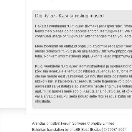
Digi-tv.ee - Kasutamistingimused
Hakates kommuuni “Digi-tv.ee” liikmeks (edaspidi "me", "meie", 
terms then please do not access and/or use “Digi-tv.ee”. We m
continued usage of “Digi-tv.ee” after changes mean you agr
Meie foorumid on ehitatud phpBB platvormile (edaspidi “see
alusel (edaspidi “GPL”) ja on allalaaditav siit:
www.phpbb.c
teha. Rohkem informatsiooni phpBB kohta leiad
https://www
Kuigi veebilehe “Digi-tv.ee” administraatorid ja moderaatorid 
kõik siia leheküljele tehtud postitused väljendavad autorite m
ole me nende eest vastutavad. Sa nõustud mitte postitama üht
ükskõik millist käibelolevat seadust. Selle tegemine võib p
aadressid salvestatakse abistamaks nende tingimuste täitmist
ajal, millal iganes neile sobib. Kasutajana nõustud sa, et k
välja arvatud siis, kui seda nõuab selle riigi seadus, kuhu 
ohustada.
Arendas
phpBB
® Forum Software © phpBB Limited
Estonian translation by phpBB Eesti [Exabot] © 2008*-2024