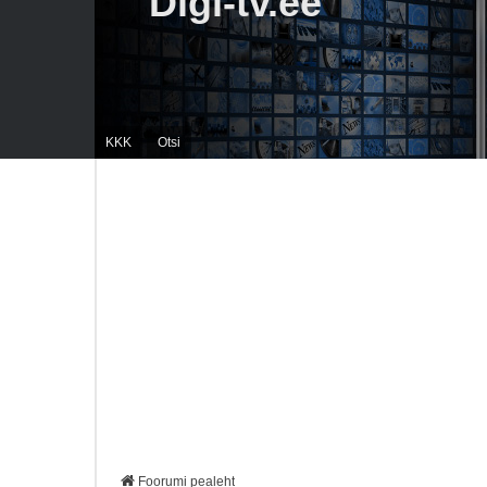
Digi-tv.ee
KKK
Otsi
Foorumi pealeht