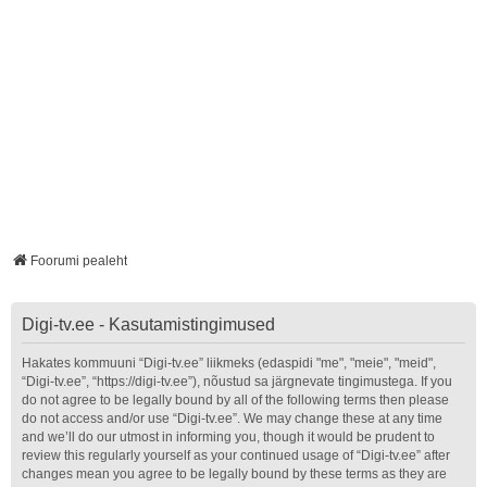
Foorumi pealeht
Digi-tv.ee - Kasutamistingimused
Hakates kommuuni “Digi-tv.ee” liikmeks (edaspidi "me", "meie", "meid",
“Digi-tv.ee”, “https://digi-tv.ee”), nõustud sa järgnevate tingimustega. If you
do not agree to be legally bound by all of the following terms then please
do not access and/or use “Digi-tv.ee”. We may change these at any time
and we’ll do our utmost in informing you, though it would be prudent to
review this regularly yourself as your continued usage of “Digi-tv.ee” after
changes mean you agree to be legally bound by these terms as they are