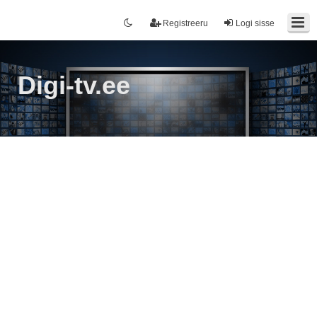
Registreeru
Logi sisse
Digi-tv.ee