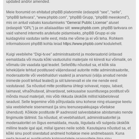
updated and/or amended.
Meie foorumid on ehitatud phpBB platvormile (edaspidi “see”, “selle”,
“phpBB tarkvara”, “www.phpbb.com”, “phpBB Grupp, “phpBB meeskond”),
mis on antud vabaks kasutamiseks “
General Public License
” alusel
(edaspidi “GPL”) ja on allalaaditav siit:
www.phpbb.com
. phpBB tarkvara on
vaid vahend internetis arutelude pidamiseks, phpBB Grupp ei ole
kuidagiviisi vastutav selle eest, mida me võime ja ei või teha. Rohkem
informatsiooni phpBB kohta leiad
https://www.phpbb.com/
kodulehelt.
Kuigi veebilehe “Digi-tv.ee” administraatorid ja moderaatorid üritavad
eemaldada või muuta kõiki vastuolulisi materjale nii kiiresti kui võimalik, on
võimatu üle vaadata igat teadet. Selletõttu nõustud sa, et kõik siia
leheküljele tehtud postitused väljendavad autorite mitte administraatorite,
moderaatorite või veebihalduri vaateid ja arvamusi (välja arvatud nende
inimeste poolt tehtud teated) ja siit tulenevalt ei ole me nende eest
vastutavad. Sa nõustud mitte postitama ühtegi solvavat, roppu, labast,
laimavat, vihaõhutavat, ähvardavat, seksuaalse suunitlusega postitust või
mõnda muud materjali, mis võib rikkuda ükskõik millist käibelolevat
seadust. Selle tegemine võib põhjustada sinu kohese ning eluaegse keelu
siia veebilehele sisenemast (ja sinu teenusepakkujaga võetakse
ühendust). Kõikide postituste IP aadressid salvestatakse abistamaks nende
tingimuste täitmist. Sa nõustud, et veebihalduril, administraatoritel ja
moderaatoritel on õigus eemaldada, muuta, liigutada või sulgeda ükskõik
milline teade igal ajal, millal iganes neile sobib. Kasutajana nõustud sa, et
kõiki sinu poolt sisestatud andmeid hoitakse meie andmebaasis. Kuna
seda teavet ei avalikustata kolmandatele osapooltele ilma sinu