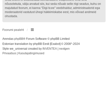
nõusolekuta, välja arvatud siis, kui seda nõuab selle riigi seadus, kuhu on
majutatud foorum, ei kanna “Digi-tv.ee” veebihaldur, administraatorid ega
moderaatorid vastutust ühegi häkkimiskatse eest, mis võivad andmeid
ohustada.
Foorumi pealeht
Arendas
phpBB
® Forum Software © phpBB Limited
Estonian translation by phpBB Eesti [Exabot] © 2008*-2024
Style we_universal created by
INVENTEA
|
nextgen
Privaatsus
|
Kasutajatingimused