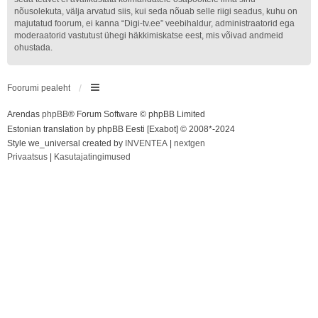
nõusolekuta, välja arvatud siis, kui seda nõuab selle riigi seadus, kuhu on
majutatud foorum, ei kanna “Digi-tv.ee” veebihaldur, administraatorid ega
moderaatorid vastutust ühegi häkkimiskatse eest, mis võivad andmeid
ohustada.
Foorumi pealeht
Arendas
phpBB
® Forum Software © phpBB Limited
Estonian translation by phpBB Eesti [Exabot] © 2008*-2024
Style we_universal created by
INVENTEA
|
nextgen
Privaatsus
|
Kasutajatingimused