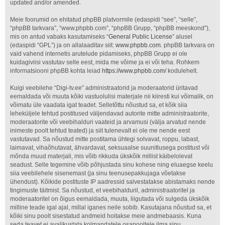
updated and/or amended.
Meie foorumid on ehitatud phpBB platvormile (edaspidi “see”, “selle”,
“phpBB tarkvara”, “www.phpbb.com”, “phpBB Grupp, “phpBB meeskond”),
mis on antud vabaks kasutamiseks “
General Public License
” alusel
(edaspidi “GPL”) ja on allalaaditav siit:
www.phpbb.com
. phpBB tarkvara on
vaid vahend internetis arutelude pidamiseks, phpBB Grupp ei ole
kuidagiviisi vastutav selle eest, mida me võime ja ei või teha. Rohkem
informatsiooni phpBB kohta leiad
https://www.phpbb.com/
kodulehelt.
Kuigi veebilehe “Digi-tv.ee” administraatorid ja moderaatorid üritavad
eemaldada või muuta kõiki vastuolulisi materjale nii kiiresti kui võimalik, on
võimatu üle vaadata igat teadet. Selletõttu nõustud sa, et kõik siia
leheküljele tehtud postitused väljendavad autorite mitte administraatorite,
moderaatorite või veebihalduri vaateid ja arvamusi (välja arvatud nende
inimeste poolt tehtud teated) ja siit tulenevalt ei ole me nende eest
vastutavad. Sa nõustud mitte postitama ühtegi solvavat, roppu, labast,
laimavat, vihaõhutavat, ähvardavat, seksuaalse suunitlusega postitust või
mõnda muud materjali, mis võib rikkuda ükskõik millist käibelolevat
seadust. Selle tegemine võib põhjustada sinu kohese ning eluaegse keelu
siia veebilehele sisenemast (ja sinu teenusepakkujaga võetakse
ühendust). Kõikide postituste IP aadressid salvestatakse abistamaks nende
tingimuste täitmist. Sa nõustud, et veebihalduril, administraatoritel ja
moderaatoritel on õigus eemaldada, muuta, liigutada või sulgeda ükskõik
milline teade igal ajal, millal iganes neile sobib. Kasutajana nõustud sa, et
kõiki sinu poolt sisestatud andmeid hoitakse meie andmebaasis. Kuna
seda teavet ei avalikustata kolmandatele osapooltele ilma sinu