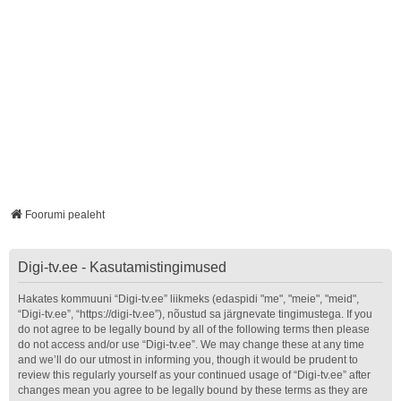
Foorumi pealeht
Digi-tv.ee - Kasutamistingimused
Hakates kommuuni “Digi-tv.ee” liikmeks (edaspidi "me", "meie", "meid",
“Digi-tv.ee”, “https://digi-tv.ee”), nõustud sa järgnevate tingimustega. If you
do not agree to be legally bound by all of the following terms then please
do not access and/or use “Digi-tv.ee”. We may change these at any time
and we’ll do our utmost in informing you, though it would be prudent to
review this regularly yourself as your continued usage of “Digi-tv.ee” after
changes mean you agree to be legally bound by these terms as they are