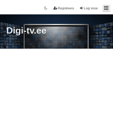
Registreeru
Logi sisse
Digi-tv.ee