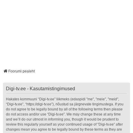
Foorumi pealeht
Digi-tv.ee - Kasutamistingimused
Hakates kommuuni “Digi-tv.ee” liikmeks (edaspidi "me", "meie", "meid",
“Digi-tv.ee”, “https://digi-tv.ee”), nõustud sa järgnevate tingimustega. If you
do not agree to be legally bound by all of the following terms then please
do not access and/or use “Digi-tv.ee”. We may change these at any time
and we’ll do our utmost in informing you, though it would be prudent to
review this regularly yourself as your continued usage of “Digi-tv.ee” after
changes mean you agree to be legally bound by these terms as they are