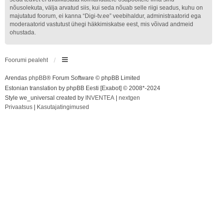
nõusolekuta, välja arvatud siis, kui seda nõuab selle riigi seadus, kuhu on
majutatud foorum, ei kanna “Digi-tv.ee” veebihaldur, administraatorid ega
moderaatorid vastutust ühegi häkkimiskatse eest, mis võivad andmeid
ohustada.
Foorumi pealeht
Arendas
phpBB
® Forum Software © phpBB Limited
Estonian translation by phpBB Eesti [Exabot] © 2008*-2024
Style we_universal created by
INVENTEA
|
nextgen
Privaatsus
|
Kasutajatingimused