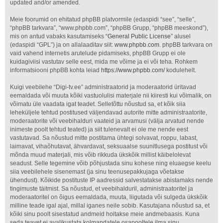
updated and/or amended.
Meie foorumid on ehitatud phpBB platvormile (edaspidi “see”, “selle”,
“phpBB tarkvara”, “www.phpbb.com”, “phpBB Grupp, “phpBB meeskond”),
mis on antud vabaks kasutamiseks “
General Public License
” alusel
(edaspidi “GPL”) ja on allalaaditav siit:
www.phpbb.com
. phpBB tarkvara on
vaid vahend internetis arutelude pidamiseks, phpBB Grupp ei ole
kuidagiviisi vastutav selle eest, mida me võime ja ei või teha. Rohkem
informatsiooni phpBB kohta leiad
https://www.phpbb.com/
kodulehelt.
Kuigi veebilehe “Digi-tv.ee” administraatorid ja moderaatorid üritavad
eemaldada või muuta kõiki vastuolulisi materjale nii kiiresti kui võimalik, on
võimatu üle vaadata igat teadet. Selletõttu nõustud sa, et kõik siia
leheküljele tehtud postitused väljendavad autorite mitte administraatorite,
moderaatorite või veebihalduri vaateid ja arvamusi (välja arvatud nende
inimeste poolt tehtud teated) ja siit tulenevalt ei ole me nende eest
vastutavad. Sa nõustud mitte postitama ühtegi solvavat, roppu, labast,
laimavat, vihaõhutavat, ähvardavat, seksuaalse suunitlusega postitust või
mõnda muud materjali, mis võib rikkuda ükskõik millist käibelolevat
seadust. Selle tegemine võib põhjustada sinu kohese ning eluaegse keelu
siia veebilehele sisenemast (ja sinu teenusepakkujaga võetakse
ühendust). Kõikide postituste IP aadressid salvestatakse abistamaks nende
tingimuste täitmist. Sa nõustud, et veebihalduril, administraatoritel ja
moderaatoritel on õigus eemaldada, muuta, liigutada või sulgeda ükskõik
milline teade igal ajal, millal iganes neile sobib. Kasutajana nõustud sa, et
kõiki sinu poolt sisestatud andmeid hoitakse meie andmebaasis. Kuna
seda teavet ei avalikustata kolmandatele osapooltele ilma sinu