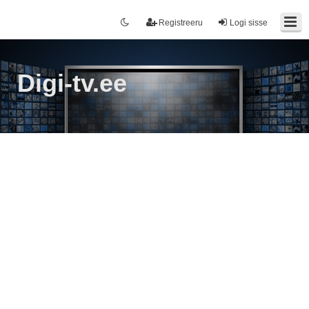
Registreeru
Logi sisse
Digi-tv.ee