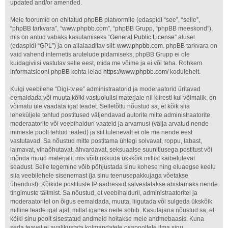
updated and/or amended.
Meie foorumid on ehitatud phpBB platvormile (edaspidi “see”, “selle”,
“phpBB tarkvara”, “www.phpbb.com”, “phpBB Grupp, “phpBB meeskond”),
mis on antud vabaks kasutamiseks “
General Public License
” alusel
(edaspidi “GPL”) ja on allalaaditav siit:
www.phpbb.com
. phpBB tarkvara on
vaid vahend internetis arutelude pidamiseks, phpBB Grupp ei ole
kuidagiviisi vastutav selle eest, mida me võime ja ei või teha. Rohkem
informatsiooni phpBB kohta leiad
https://www.phpbb.com/
kodulehelt.
Kuigi veebilehe “Digi-tv.ee” administraatorid ja moderaatorid üritavad
eemaldada või muuta kõiki vastuolulisi materjale nii kiiresti kui võimalik, on
võimatu üle vaadata igat teadet. Selletõttu nõustud sa, et kõik siia
leheküljele tehtud postitused väljendavad autorite mitte administraatorite,
moderaatorite või veebihalduri vaateid ja arvamusi (välja arvatud nende
inimeste poolt tehtud teated) ja siit tulenevalt ei ole me nende eest
vastutavad. Sa nõustud mitte postitama ühtegi solvavat, roppu, labast,
laimavat, vihaõhutavat, ähvardavat, seksuaalse suunitlusega postitust või
mõnda muud materjali, mis võib rikkuda ükskõik millist käibelolevat
seadust. Selle tegemine võib põhjustada sinu kohese ning eluaegse keelu
siia veebilehele sisenemast (ja sinu teenusepakkujaga võetakse
ühendust). Kõikide postituste IP aadressid salvestatakse abistamaks nende
tingimuste täitmist. Sa nõustud, et veebihalduril, administraatoritel ja
moderaatoritel on õigus eemaldada, muuta, liigutada või sulgeda ükskõik
milline teade igal ajal, millal iganes neile sobib. Kasutajana nõustud sa, et
kõiki sinu poolt sisestatud andmeid hoitakse meie andmebaasis. Kuna
seda teavet ei avalikustata kolmandatele osapooltele ilma sinu