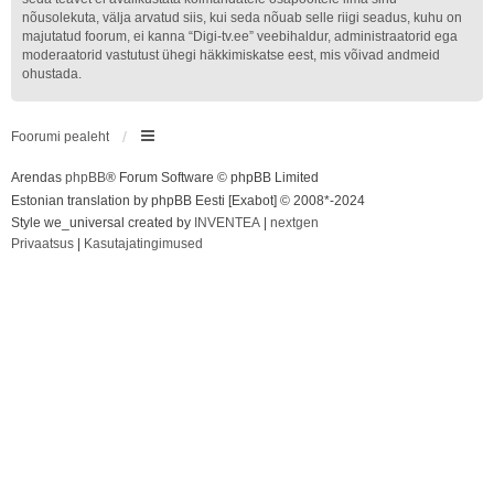
nõusolekuta, välja arvatud siis, kui seda nõuab selle riigi seadus, kuhu on
majutatud foorum, ei kanna “Digi-tv.ee” veebihaldur, administraatorid ega
moderaatorid vastutust ühegi häkkimiskatse eest, mis võivad andmeid
ohustada.
Foorumi pealeht
Arendas
phpBB
® Forum Software © phpBB Limited
Estonian translation by phpBB Eesti [Exabot] © 2008*-2024
Style we_universal created by
INVENTEA
|
nextgen
Privaatsus
|
Kasutajatingimused