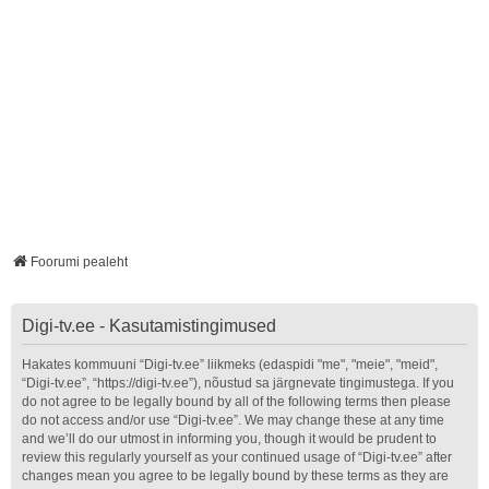
Foorumi pealeht
Digi-tv.ee - Kasutamistingimused
Hakates kommuuni “Digi-tv.ee” liikmeks (edaspidi "me", "meie", "meid",
“Digi-tv.ee”, “https://digi-tv.ee”), nõustud sa järgnevate tingimustega. If you
do not agree to be legally bound by all of the following terms then please
do not access and/or use “Digi-tv.ee”. We may change these at any time
and we’ll do our utmost in informing you, though it would be prudent to
review this regularly yourself as your continued usage of “Digi-tv.ee” after
changes mean you agree to be legally bound by these terms as they are