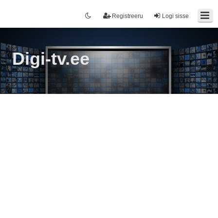
Registreeru
Logi sisse
Digi-tv.ee